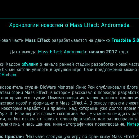
Хронология новостей о Mass Effect: Andromeda
Новая часть
Mass Effect
разрабатывается на движке
Frostbite 3.
Дата выхода
Mass Effect: Andromeda
:
начало 2017
года.
йси Хадсон
объявил
о начале ранней стадии разработки новой части
то бы мы хотели увидеть в будущей игре. Свои предложения можно
yDHudson
ководитель студии BioWare Montreal Яник Рой опубликовал в блоге
атам серии Mass Effect, в котором рассказал о переходе разработ
 под крыло его студии. Помимо описания заслуг данного отделени
еством новой информации о Mass Effect 4. В основу проекта ляжет
же некоторые наработки и приемы, над которыми уже долгое время 
Age III. Если верить словам господина Роя, мы можем ожидать раз
ии, но без отказа от таких столпов франчайза, как разнообразны
галактика и насыщенное, кинематографичное повествование.
Интер
ис Пристли:
"Называя следующую игру по франчайзу Mass Effect 4