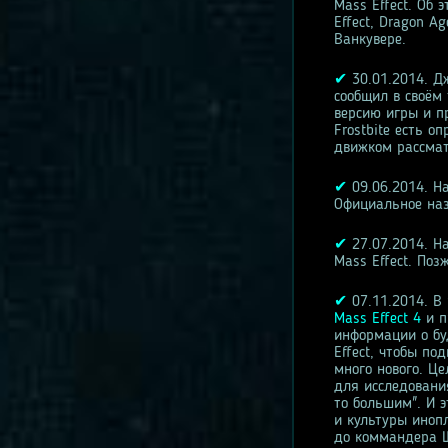
Mass Effect. Об 
Effect, Dragon A
Ванкувере.
✔
30.01.2014. Дж
сообщил в своём 
версию игры и пр
Frostbite есть о
движком рассмат
✔
09.06.2014. Н
Официальное наз
✔
27.07.2014. Н
Mass Effect. По
✔
07.11.2014. В
Mass Effect 4
и п
информации о бу
Effect, чтобы по
много нового. Це
для исследовани
то большим". И э
и культуры иноп
до коммандера Ше