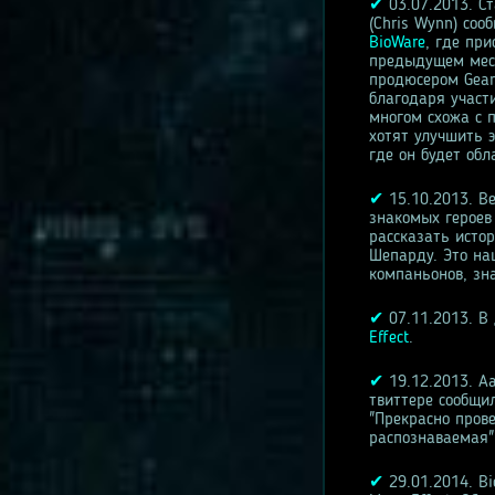
✔
03.07.2013. С
(Chris Wynn) соо
BioWare
, где пр
предыдущем мест
продюсером Gear
благодаря участ
многом схожа с 
хотят улучшить 
где он будет об
✔
15.10.2013. В
знакомых героев
рассказать исто
Шепарду. Это наш
компаньонов, зн
✔
07.11.2013. В
Effect
.
✔
19.12.2013. Аа
твиттере сообщил
"Прекрасно прове
распознаваемая"
✔
29.01.2014. B