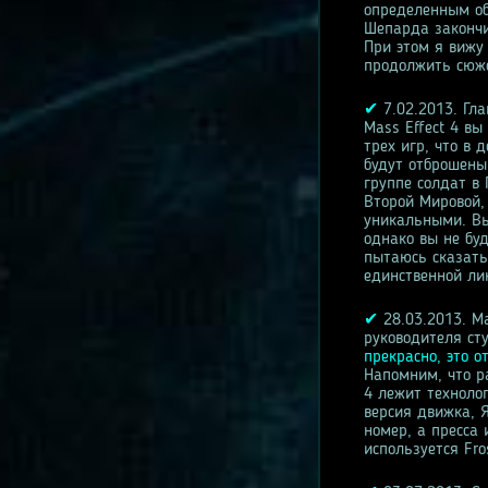
определенным об
Шепарда закончи
При этом я вижу
продолжить сюже
✔
7.02.2013. Гл
Mass Effect 4 в
трех игр, что в 
будут отброшены,
группе солдат в
Второй Мировой,
уникальными. Вы
однако вы не бу
пытаюсь сказать 
единственной ли
✔
28.03.2013. Ma
руководителя ст
прекрасно, это о
Напомним, что ра
4 лежит технолог
версия движка, Я
номер, а пресса
используется Fro