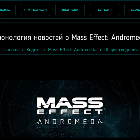
декс
Галерея
Форум
Блог
Ви
ронология новостей о Mass Effect: Androme
Главная
Кодекс
Mass Effect: Andromeda
Общие сведения