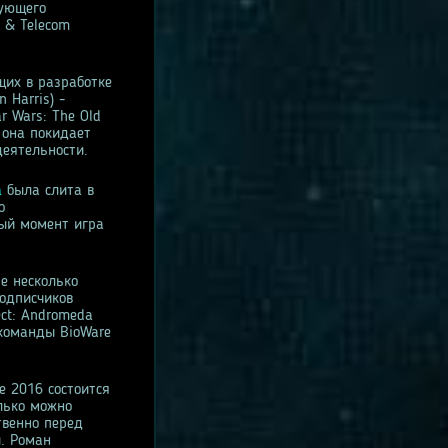
дующего
 & Telecom
щих в разработке
 Harris) -
r Wars: The Old
е она покидает
деятельности.
a
была слита в
о
ный момент игра
ре несколько
подписчиков
ect: Andromeda
 команды BioWare
е 2016 состоится
лько можно
твенно перед
и. Роман