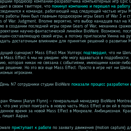
тарший продюсер компании-разработчика компьютерных игр Epic 
бщил в своем твиттере, что
покинул компанию и перешел на работу
исоединился к команде, работающей над следующей частью игры Ma
е работы Уинн был главным продюсером игры Gears of War 3 и с
s of War: Judgment. Вполне вероятно, что выбор канадцев пал на 
ию в создании последней игры серии Gears of War, механика сраже
проектами научно-фантастической линейки BioWare. Возможно, пос
экшен-составляющую своей игры, а потому пригласили Уинна на ру
ладать достаточным влиянием для принятия решений о развитии Ma
едущий сценарист Mass Effect Мак Уолтерс
подтвердил
, что ни Шеп
 в Mass Effect 4 мы не увидим: «Не могу вдаваться в подробности
рию, которая никак не связана с событиями, имеющими какое-либо
е решение. Но это все еще Mass Effect. Просто в игре нет ни Шепа
акомых игрокам».
 День N7 сотрудники студии BioWare
показали процесс разработки 
ран Флинн (Aaryn Flynn) — генеральный менеджер BioWare Montrea
, что уже успел поиграть в новую часть Mass Effect и он ей в пол
денное время за новой Mass Effect в Монреале. Амбициозная. Кра
, пишет Ааран.
ioware
приступает к работе
по захвату движения (motion capture) д