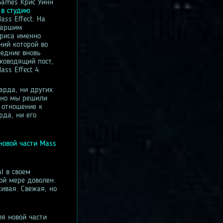
Games Крис Уинн
 в студию
ss Effect. На
таршим
Криса именно
ний которой во
ледние вновь
ководящий пост,
ss Effect 4.
арда, ни других
, но мы решили
 отношение к
рда, ни его
новой части Mass
l в своем
ной мере доволен.
сивая. Свежая, но
ля новой части