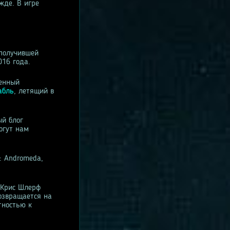
жде. В игре
 получившей
016 года.
ченный
абль
, летящий в
ый блог
огут нам
: Andromeda,
 Крис Шлерф
возвращается на
тностью к