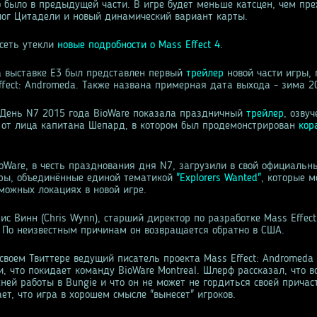
о было в предыдущей части. В игре будет меньше катсцен, чем пре
лог Цитадели и новый динамический вариант карты.
 сеть утекли
новые подробности о Mass Effect 4
.
а выставке E3 был представлен первый
трейлер
новой части игры,
ffect: Andromeda. Также названа примерная дата выхода - зима 2
 День N7 2015 года BioWare показала праздничный
трейлер
, озву
от лица капитана Шепард, в котором был продемонстрирован
кор
oWare, в честь празднования дня N7, загрузили в свой официальн
ры, объединённые единой тематикой
"Explorers Wanted"
, которые м
зможных локациях в новой игре.
ис Винн (Chris Wynn), старший директор по разработке Mass Effect
. По неизвестным причинам он возвращается обратно в США.
 своем Твиттере ведущий писатель проекта Mass Effect: Andromeda
и, что покидает команду BioWare Montreal. Шлерф рассказал, что 
ней работы в Bungie и что он не может не гордиться своей причас
ает, что игра в хорошем смысле "вынесет" игроков.