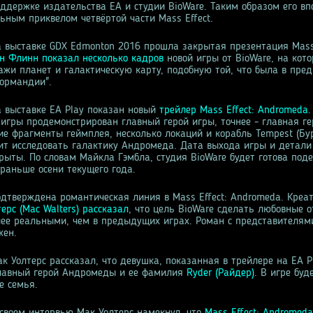
оддержке издательства ЕА и студии BioWare. Таким образом его в
ьным приквелом четвёртой части Mass Effect.
а выставке GDX Edmonton 2016 прошла закрытая презентация Mass 
н Флинн показал несколько кадров
новой игры от BioWare, на кот
ажи планет и галактическую карту, подобную той, что была в пре
Нормандии".
а выставке EA Play показан новый
трейлер Mass Effect: Andromeda
.
 игры продемонстрирован главный герой игры, точнее - главная ге
ие фрагменты геймплея, несколько локаций и корабль Tempest (Бур
ит исследовать галактику Андромеда. Дата выхода игры и детали
крыты. По словам Майкла Гэмбла, студия BioWare будет готова под
раньше осени текущего года.
одтверждена романтическая линия в Mass Effect: Andromeda. Креа
ерс (Mac Walters) рассказал
, что цель BioWare сделать любовные 
ее реальными, чем в предыдущих играх. Роман с представителям
жен.
к Уолтерс рассказал, что девушка, показанная в трейлере на EA P
главный герой Андромеды и ее фамилия
Ryder (Райдер)
. В игре буд
е семья.