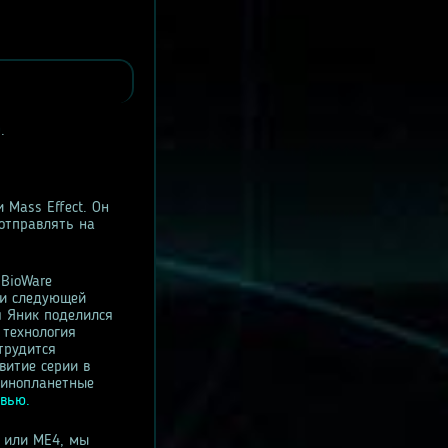
0
.
 Mass Effect. Он
 отправлять на
 BioWare
ки следующей
я Яник поделился
 технология
трудится
витие серии в
е инопланетные
вью.
 или ME4, мы