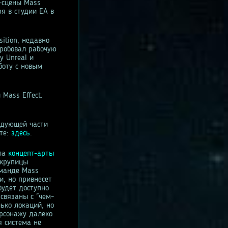
т-сцены Mass
ря в студии EA в
ition, недавно
пробовал рабочую
у Unreal и
боту с новым
 Mass Effect.
едующей части
те:
здесь
.
ала
концепт-арты
 крупицы
оманде Mass
и, но привнесет
будет доступно
связаны с "чем-
ько локаций, но
ерсонажу далеко
я система не