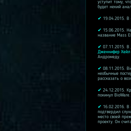
уступит тому, чт
будет некий ана
✔
19.04.2015. В
✔
15.06.2015. Н
название Mass E
✔
07.11.2015. В
Дженнифер Хейл
Андромеду.
✔
08.11.2015. Bi
необычные посте
рассказать о во
✔
24.12.2015. Кр
покинул BioWare
✔
16.02.2016. В
подтвердил слух
место своей преж
проекту. Он счит