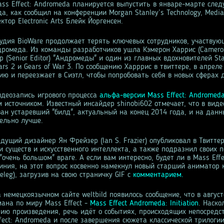
ass Effect: Andromeda планируется выпустить в январе-марте сле
а, как сообщил на конференции Morgan Stanley’s Technology, Media
тор Electronic Arts Блейк Йоргенсен.
тудия BioWare продолжает терять ключевых сотрудников, участвую
дромеда. Из команды разработчиков ушла Кэмерон Харрис (Cameron
 (Senior Editor) "Андромеды" и один из главных вдохновителей Sta
Wars 2 и Gears of War 3. По сообщению Харррис в твиттере, в апрел
ию и переезжает в Сиэтл, чтобы попробовать себя в новых сферах 
идеозапись игрового процесса
альфа-версии Mass Effect: Andromed
 источником. Известный инсайдер shinobi602 отмечает, что в виде
ан устаревший "билд", актуальный на конец 2014 года, и на дан
ельно лучше.
дущий дизайнер Ян Фрейзер (Ian S. Frazier) опубликовал в Твитте
и существ и искусственного интеллекта, а также подразнил своих 
очень большом" враге. А если вам интересно, будет ли в Mass Eff
иния, на этот вопрос косвенно намекнул новый старший аниматор
Peleg), загрузив на свою страничку GIF с
комментарием.
 немецкоязычном сайте weltbild появилось сообщение, что в август
мана по миру Mass Effect -
Mass Effect Andromeda: Initiation
. Наско
нию произведения, речь идёт о событиях, происходящих непосредс
fect: Andromeda и после завершения сюжета классической трилоги