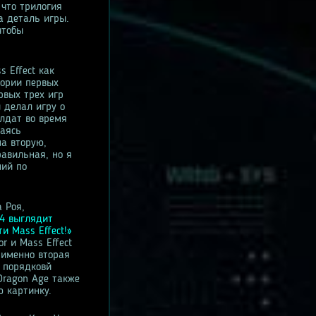
что трилогия
а деталь игры.
чтобы
s Effect как
тории первых
рвых трех игр
 делал игру о
олдат во время
ваясь
на вторую,
равильная, но я
ний по
а Роя,
4 выглядит
и Mass Effect!»
or и Mass Effect
а именно вторая
л порядковй
Dragon Age также
ю картинку.