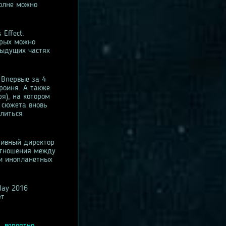
полне можно
Effect:
орых можно
дыдущих частях
 Впервые за 4
роиня. А также
я), на котором
 сюжета вновь
елиться
тивный директор
отношения между
и инопланетных
lay 2016
ет