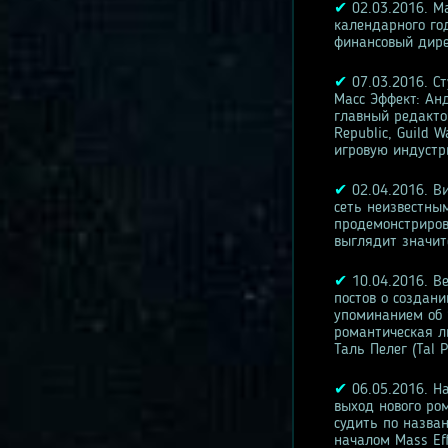
✔
02.03.2016. M
календарного год
финансовый дирек
✔
07.03.2016. С
Масс Эффект: Ан
главный редактор
Republic, Guild 
игровую индустр
✔
02.04.2016. В
сеть неизвестным
продемонстриров
выглядит значит
✔
10.04.2016. Ве
постов о создани
упоминанием об "
романтическая л
Таль Пелег (Tal 
✔
06.05.2016. На
выход нового ро
судить по назва
началом Mass Ef