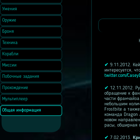
Умения
Оружие
Броня
Техника
Корабли
✔
9.11.2012. Ке
Миссии
интересуется, ч
twitter.com/Case
Побочные задания
Прохождение
✔
12.11.2012. Ру
обращение к фан
части франчайза
Мультиплеер
небольшим колич
Frostbite а так
Общая информация
команда Dragon 
новом направлен
расы, обширная 
✔
7.02.2013.
Кр