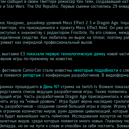
этом сообщил в своем твиттере режиссер Кен Тейн, создававший ка
ge и Star Wars: The Old Republic. Первые съемки состоялись 29 янва
ос Хендрикс, дизайнер уровней Mass Effect 2 3 и Dragon Age: Inqus
твиттере, что присоединился к проекту Mass Effect Next. Он уже о
иступил к знакомству с редактором Frostbite. По его словам, межд
пределённое сходство. Как любитель он вырос на Unreal, поэтому ра
ривает как очередной профессиональный вызов.
а выставке Е3
показали первую технологическую демку
новой части
вание игры по-прежнему не известно.
а фестивале Comic-Con стали известны
некоторые подробности
о сл
зже появился
репортаж
с конференции разработчиков. В видеоформа
 рамках прошедшего в
День N7
стрима на twitch.tv Bioware показ
редставила список ведущих разработчиков игры. Также появились
дущей игре. Часть разработчиков Dragon Age присоединилась к к
днять игру на "новый уровень". Игра будет верна наследию трилоги
ль разработчиков - создание самой большой игры в серии. Игроку 
я огромное количество миров, руин древних цивилизаций, которые 
то будет важнейшая часть геймплея. Исследования коснутся не тол
ланетных видов, среди которых появится много новых. Главному п
парда, но он на пути к славе и способен за себя постоять. Боева