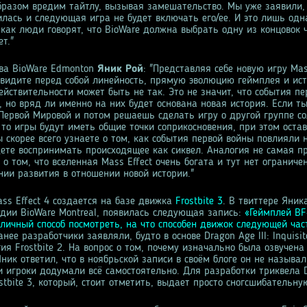
разом вредим тайтлу, вызывая замешательство. Мы уже заявили, 
лась и следующая игра не будет включать его/ее. И это лишь одн
 как люди говорят, что BioWare должна выбрать одну из концовок 
т."
ава BioWare Edmonton
Яник Рой
: "Представляя себе новую игру Mas
ы видите перед собой линейность, прямую эволюцию геймплея и ис
действительности может быть не так. Это не значит, что события пе
 но вряд ли именно на них будет основана новая история. Если ты
 Первой Мировой и потом решаешь сделать игру о другой группе с
 то игры будут иметь общие точки соприкосновения, при этом оста
 скорее всего узнаете о том, как события первой войны повлияли 
дете воспринимать происходящее как сиквел. Аналогия не самая п
о том, что вселенная Mass Effect очень богата и тут нет ограниче
нии развития в отношении новой истории."
ss Effect 4 создается на базе движка
Frostbite 3
. В твиттере Яник
удии BioWare Montreal, появилась следующая запись:
«Геймплей BF
тличный способ посмотреть, на что способен движок следующей част
нее разработчики заявляли, будто в основе Dragon Age III: Inquisit
ия Frostbite 2. На вопрос о том, почему изначально была озвучен
ник ответил, что в ноябрьской записи в своём блоге он не называ
 и игроки додумали всё самостоятельно. Для разработки триквела 
stbite 3, который, стоит отметить, выдает просто сногсшибательну