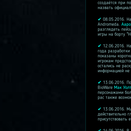
создаётся при п
назвать официал
✔
08.05.2016. Н
Andromeda.
Ааро
разглядеть пейз
игры на борту "
✔
12.06.2016. Н
года разработки
показаны коротк
игрокам предсто
остались не рас
информацией не 
✔
13.06.2016. П
BioWare
Мак Уолт
персонажами бол
рас также возмо
✔
13.06.2016. Ма
действительно 
присутствовать е