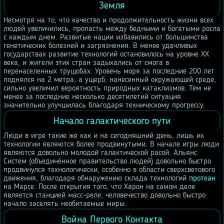
Земля
Несмотря на то, что качество и продолжительность жизни всех
людей увеличились, пропасть между бедными и богатыми росла
с каждым днем. Развитые нации избавились от большинства
генетических болезней и загрязнения. В менее удачливых
государствах развитие технологий остановилось на уровне XX
века, и жители этих стран задыхались от смога в
перенаселенных трущобах. Уровень моря за последние 200 лет
поднялся на 2 метра, а ущерб, нанесенный окружающей среде,
сильно увеличил вероятность природных катаклизмов. Тем не
менее за последние несколько десятилетий ситуация
значительно улучшилась благодаря техническому прогрессу.
Начало галактического пути
Люди в игре такие же как и на сегодняшний день, лишь их
технологии являются более продвинутыми. В начале игры люди
являются довольно молодой галактической расой. Альянс
Систем (объединённое правительство людей) довольно быстро
продвинулся технологически, особенно в области сверхсветового
движения, благодаря обнаружению склада технологий
протеан
на Марсе. После открытия того, что Харон на самом деле
является станцией масс-реле, человечество довольно быстро
начало заселять необитаемые миры.
Война Первого Контакта