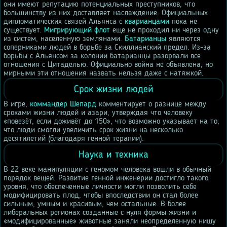
они имеют репутацию потенциальных преступников, что
большинству из них доставляет наслаждение. Официальных
дипломатических связей Альянса с
кварианцами
пока не
существует.
Мигрирующий флот
еще не проходил ни через одну
из систем, населенную землянами.
Батарианцы
являются
соперниками людей в борьбе за Скиллианский предел. Из-за
борьбы с Альянсом за колонии батарианцы разорвали все
отношения с Цитаделью. Официально война не объявлена, но
мирными эти отношения назвать нельзя даже с натяжкой.
Срок жизни людей
В игре,
коммандер Шепард
комментирует о разнице между
сроками жизни людей и азари, утверждая что человеку
«повезёт, если доживёт до 150», что возможно указывает на то,
что люди смогли увеличить срок жизни на несколько
десятилетий (благодаря генной терапии).
Наука и техника
В 22 веке манипуляции с геномом человека вошли в обычный
порядок вещей. Развитие генной инженерии достигло такого
уровня, что обеспеченные личности могли позволить себе
модифицировать плод, чтобы впоследствии он стал более
сильным, умным и красивым, чем остальные. В более
либеральных регионах созданные с нуля формы жизни и
«модифицированные» животные заняли неопределенную нишу