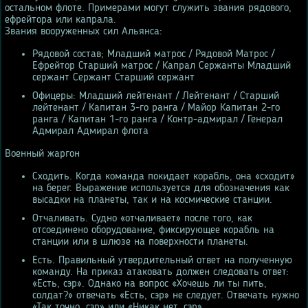
остальном флоте. Примерами могут служить звания рядового,
ефрейтора или капрала.
Звания вооруженных сил Альянса:
Рядовой состав; Младший матрос / Рядовой Матрос /
Ефрейтор Старший матрос / Капрал Сержанты Младший
сержант Сержант Старший сержант
Офицеры: Младший лейтенант / Лейтенант / Старший
лейтенант / Капитан 3-го ранга / Майор Капитан 2-го
ранга / Капитан 1-го ранга / Контр-адмирал / Генерал
Адмирал Адмирал флота
Военный жаргон
Сходить. Когда команда покидает корабль, она «сходит»
на берег. Выражение используется для обозначения как
высадки на планеты, так и на космические станции.
Отчаливать. Судно «отчаливает» после того, как
отсоединено оборудование, фиксирующее корабль на
станции или в шлюзе на поверхности планеты.
Есть. Правильный утвердительный ответ на полученную
команду. На приказ атаковать должен следовать ответ:
«Есть, сэр». Однако на вопрос «Хочешь ли ты пить,
солдат?» отвечать «Есть, сэр» не следует. Отвечать нужно
«Так точно, сэр» или «Никак нет, сэр».