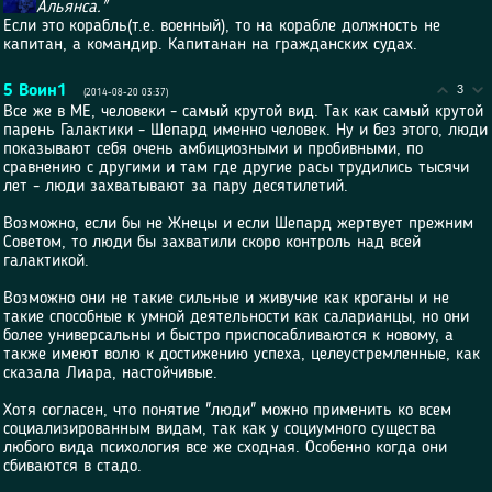
Альянса."
Если это корабль(т.е. военный), то на корабле должность не
капитан, а командир. Капитанан на гражданских судах.
5
Воин1
3
(2014-08-20 03:37)
Все же в МЕ, человеки - самый крутой вид. Так как самый крутой
парень Галактики - Шепард именно человек. Ну и без этого, люди
показывают себя очень амбициозными и пробивными, по
сравнению с другими и там где другие расы трудились тысячи
лет - люди захватывают за пару десятилетий.
Возможно, если бы не Жнецы и если Шепард жертвует прежним
Советом, то люди бы захватили скоро контроль над всей
галактикой.
Возможно они не такие сильные и живучие как кроганы и не
такие способные к умной деятельности как саларианцы, но они
более универсальны и быстро приспосабливаются к новому, а
также имеют волю к достижению успеха, целеустремленные, как
сказала Лиара, настойчивые.
Хотя согласен, что понятие "люди" можно применить ко всем
социализированным видам, так как у социумного существа
любого вида психология все же сходная. Особенно когда они
сбиваются в стадо.