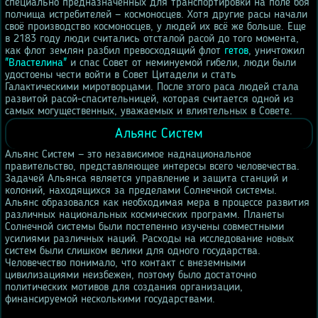
специально предназначенных для транспортировки на поле боя
полчища истребителей — космоносцев. Хотя другие расы начали
своё производство космоносцев, у людей их всё же больше. Еще
в 2183 году люди считались отсталой расой до того момента,
как флот землян разбил превосходящий флот
гетов
, уничтожил
"Властелина"
и спас Совет от неминуемой гибели, люди были
удостоены чести войти в Совет Цитадели и стать
Галактическими миротворцами. После этого раса людей стала
развитой расой-спасительницей, которая считается одной из
самых могущественных, уважаемых и влиятельных в Совете.
Альянс Систем
Альянс Систем — это независимое наднациональное
правительство, представляющее интересы всего человечества.
Задачей Альянса является управление и защита станций и
колоний, находящихся за пределами Солнечной системы.
Альянс образовался как необходимая мера в процессе развития
различных национальных космических программ. Планеты
Солнечной системы были постепенно изучены совместными
усилиями различных наций. Расходы на исследование новых
систем были слишком велики для одного государства.
Человечество понимало, что контакт с внеземными
цивилизациями неизбежен, поэтому было достаточно
политических мотивов для создания организации,
финансируемой несколькими государствами.