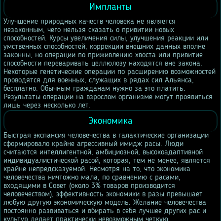
Импланты
Улучшение природных качеств человека не является
незаконным, чего нельзя сказать о привитии новых
способностей. Курсы увеличения силы, улучшения реакции или
умственных способностей, коррекции внешних данных вполне
законны, но операции по приживлению хвоста или привитие
способности переваривать целлюлозу находятся вне закона.
Некоторые генетические операции по расширению возможностей
проводятся для военных, служащих в рядах сил Альянса,
бесплатно. Обычным гражданам нужно за это платить.
Результаты операции на взрослом организме могут проявиться
лишь через несколько лет.
Экономика
Быстрая экспансия человечества в галактические организации
сформировало крайне агрессивный имидж расы. Люди
считаются интеллигентной, амбициозной, высокоадаптивной
индивидуалистической расой, которая, тем не менее, является
крайне непредсказуемой. Несмотря на то, что экономика
человечества ничтожно мала, по сравнению с расами,
входящими в Совет (около 3% товаров производится
человечеством), эффективность экономики в разы превышает
любую другую экономическую модель. Желание человечества
постоянно развиваться и вбирать в себя лучшее других рас и
культур делает практически невозможным четкую