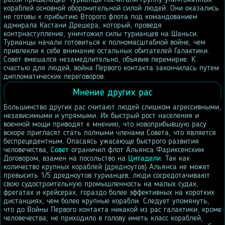
расой пришельцев. Турианцы посчитали группу уничтоженных
кораблей основной оборонительной силой людей. Они оказались
не готовы к прибытию Второго флота под командованием
адмирала Кастани Дрешера, который, проведя
контрнаступление, уничтожил силы турианцев на Шаньси.
Турианцы начали готовиться к полномасштабной войне, чем
привлекли к себе внимание остальных обитателей Галактики.
Совет вмешался незамедлительно, объявив перемирие. К
счастью для людей, война Первого контакта закончилась путем
дипломатических переговоров.
Мнение других рас
Большинство других рас считают людей слишком агрессивными,
независимыми и упрямыми. Их быстрый рост населения и
военной мощи приводят к мнению, что новоприбывшую расу
вскоре пригласят стать полными членами Совета, что является
беспрецедентным. Опасаясь ужасающе быстрого развития
человечества,
Совет
ограничил флот Альянса Фариксенским
Договором, взамен на посольство на
Цитадели
. Так как
количество крупных кораблей (дредноутов) Альянса не может
превысить 1/5 дредноутов турианцев, люди сосредотачивают
свою судостроительную промышленность на малых судах,
фрегатах и крейсерах, гораздо более эффективных на коротких
дистанциях, чем более крупные корабли. Следует упомянуть,
что до Войны Первого контакта никакой из рас галактики, кроме
человечества, не приходило в голову иметь класс кораблей,