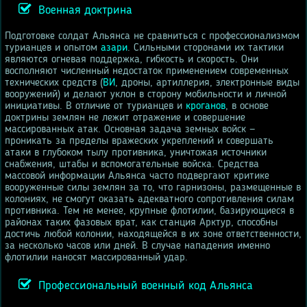
Военная доктрина
Подготовке солдат Альянса не сравниться с профессионализмом
турианцев и опытом
азари
. Сильными сторонами их тактики
являются огневая поддержка, гибкость и скорость. Они
восполняют численный недостаток применением современных
технических средств (
ВИ
, дроны, артиллерия, электронные виды
вооружений) и делают уклон в сторону мобильности и личной
инициативы. В отличие от турианцев и
кроганов
, в основе
доктрины землян не лежит отражение и совершение
массированных атак. Основная задача земных войск —
проникать за пределы вражеских укреплений и совершать
атаки в глубоком тылу противника, уничтожая источники
снабжения, штабы и вспомогательные войска. Средства
массовой информации Альянса часто подвергают критике
вооруженные силы землян за то, что гарнизоны, размещенные в
колониях, не смогут оказать адекватного сопротивления силам
противника. Тем не менее, крупные флотилии, базирующиеся в
районах таких фазовых врат, как станция Арктур, способны
достичь любой колонии, находящейся в их зоне ответственности,
за несколько часов или дней. В случае нападения именно
флотилии наносят массированный удар.
Профессиональный военный код Альянса