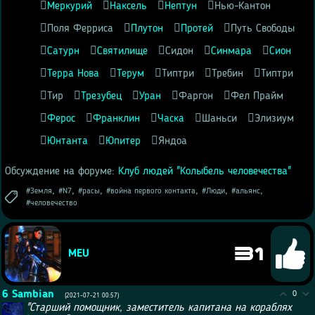
Меркурий
Наксель
Нептун
Нью-Кантон
Поля Ферриса
Плутон
Протей
Путь Свободы
Сатурн
Святилище
Сидон
Синмара
Сион
Терра Нова
Терум
Типтри
Требин
Типтри
Тир
Трезубец
Уран
Фаргон
Фел Прайм
Ферос
Франклин
Часка
Шаньси
Элизиум
Юнтанта
Юпитер
Яндоа
Обсуждение на форуме:
Клуб людей "Колыбель человечества"
,
,
,
,
,
,
Земля
N7
расы
война первого контакта
Люди
альянс
человечество
31
MEU
6
Sambian
0
(2021-07-21 00:57)
"Старший помощник, заместитель капитана на кораблях