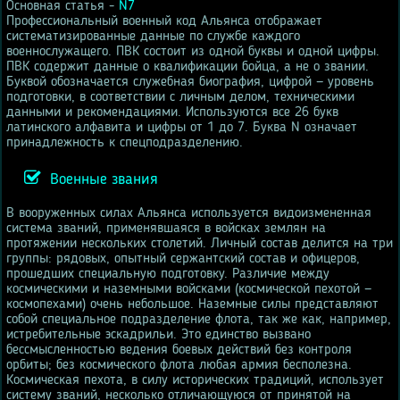
Основная статья -
N7
Профессиональный военный код Альянса отображает
систематизированные данные по службе каждого
военнослужащего. ПВК состоит из одной буквы и одной цифры.
ПВК содержит данные о квалификации бойца, а не о звании.
Буквой обозначается служебная биография, цифрой — уровень
подготовки, в соответствии с личным делом, техническими
данными и рекомендациями. Используются все 26 букв
латинского алфавита и цифры от 1 до 7. Буква N означает
принадлежность к спецподразделению.
Военные звания
В вооруженных силах Альянса используется видоизмененная
система званий, применявшаяся в войсках землян на
протяжении нескольких столетий. Личный состав делится на три
группы: рядовых, опытный сержантский состав и офицеров,
прошедших специальную подготовку. Различие между
космическими и наземными войсками (космической пехотой —
космопехами) очень небольшое. Наземные силы представляют
собой специальное подразделение флота, так же как, например,
истребительные эскадрильи. Это единство вызвано
бессмысленностью ведения боевых действий без контроля
орбиты; без космического флота любая армия бесполезна.
Космическая пехота, в силу исторических традиций, использует
систему званий, несколько отличающуюся от принятой на