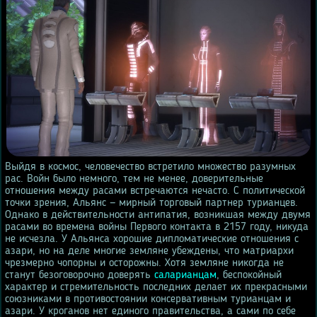
Выйдя в космос, человечество встретило множество разумных
рас. Войн было немного, тем не менее, доверительные
отношения между расами встречаются нечасто. С политической
точки зрения, Альянс — мирный торговый партнер турианцев.
Однако в действительности антипатия, возникшая между двумя
расами во времена войны Первого контакта в 2157 году, никуда
не исчезла. У Альянса хорошие дипломатические отношения с
азари, но на деле многие земляне убеждены, что матриархи
чрезмерно чопорны и осторожны. Хотя земляне никогда не
станут безоговорочно доверять
саларианцам
, беспокойный
характер и стремительность последних делает их прекрасными
союзниками в противостоянии консервативным турианцам и
азари. У кроганов нет единого правительства, а сами по себе