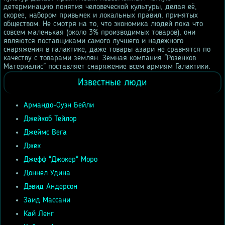
детерминацию понятия человеческой культуры, делая её,
скорее, набором привычек и локальных правил, принятых
обществом. Не смотря на то, что экономика людей пока что
совсем маленькая (около 3% производимых товаров), они
являются поставщиками самого лучшего и надежного
снаряжения в галактике, даже товары азари не сравнятся по
качеству с товарами землян. Земная компания "Розенков
Материалис" поставляет снаряжение всем армиям Галактики.
Известные люди
Армандо-Оуэн Бейли
Джейкоб Тейлор
Джеймс Вега
Джек
Джефф "Джокер" Моро
Доннел Удина
Дэвид Андерсон
Заид Массани
Кай Ленг