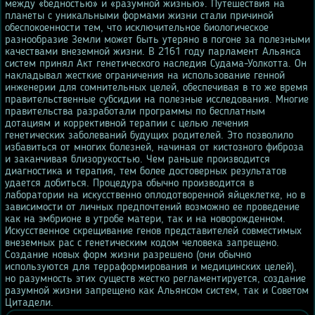
между «бедностью» и «разумной жизнью». Путешествия на
планеты с уникальными формами жизни стали причиной
обеспокоенности тем, что исключительное биологическое
разнообразие Земли может быть утеряно в погоне за полезными
качествами внеземной жизни. В 2161 году парламент Альянса
систем принял Акт генетического наследия Судама-Уолкотта. Он
накладывал жесткие ограничения на использование генной
инженерии для сомнительных целей, обеспечивая в то же время
правительственные субсидии на полезные исследования. Многие
правительства разработали программы по бесплатным
дотациям и коррективной терапии с целью лечения
генетических заболеваний будущих родителей. Это позволило
избавиться от многих болезней, начиная от кистозного фиброза
и заканчивая близорукостью. Чем раньше производится
диагностика и терапия, тем более достоверных результатов
удается добиться. Процедура обычно производится в
лаборатории на искусственно оплодотворенной яйцеклетке, но в
зависимости от личных предпочтений возможно ее проведение
как на эмбрионе в утробе матери, так и на новорожденном.
Искусственное скрещивание генов представителей совместимых
внеземных рас с генетическим кодом человека запрещено.
Создание новых форм жизни разрешено (они обычно
используются для терраформирования и медицинских целей),
но разумность этих существ жестко регламентируется, создание
разумной жизни запрещено как Альянсом систем, так и Советом
Цитадели.