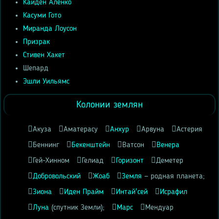
Кайден Аленко
Касуми Гото
Миранда Лоусон
Призрак
Стивен Хакет
Шепард
Эшли Уильямс
Колонии землян
Акуза
Аматерасу
Анхур
Арвуна
Астерия
Беннинг
Бекенштейн
Ватсон
Венера
Гей-Хинном
Гелиад
Горизонт
Деметер
Добровольский
Жоаб
Земля
— родная планета;
Зиона
Иден Прайм
Интай'сей
Исрафил
Луна
(спутник Земли);
Марс
Мендуар