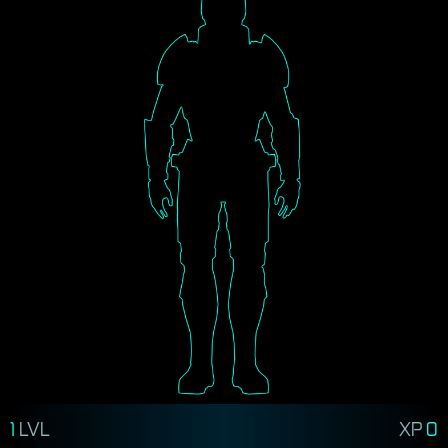
1
LVL
XP
0