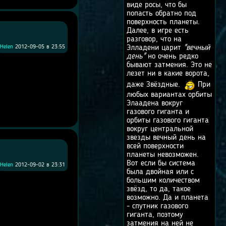
виде росы, что бы
попасть обратно под
поверхность планеты.
Далее, в игре есть
разговор, что на
Helen
2012-09-05 в 23:55
Элладени царит
"вечный
день"
но очень редко
бывают затмения. Это не
лезет ни в какие ворота,
даже Звёздные.
При
любых вариантах орбиты
Элаадена вокруг
газового гиганта и
орбиты газового гиганта
вокруг центральной
звезды вечный день на
всей поверхности
планеты невозможен.
Вот если бы система
Helen
2012-09-02 в 23:31
была двойная или с
большим количеством
звёзд, то да, такое
возможно. Да и планета
- спутник газового
гиганта, поэтому
затмения на ней не