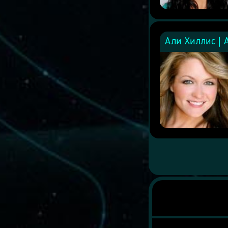
Али Хиллис | Al