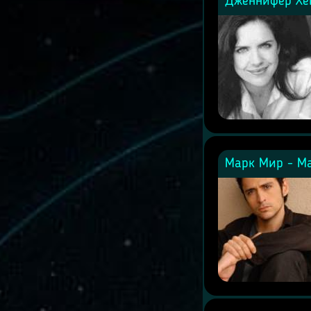
Дженнифер Хей
Марк Мир - Ma