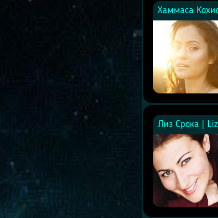
Хаммаса Кохис
Лиз Срока | Li