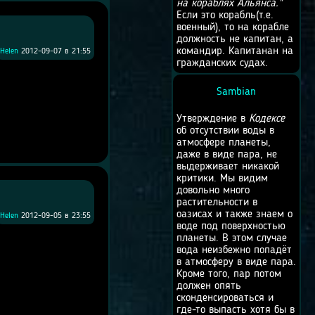
на кораблях Альянса."
Если это корабль(т.е.
военный), то на корабле
должность не капитан, а
командир. Капитанан на
Helen
2012-09-07 в 21:55
гражданских судах.
Sambian
Утверждение в
Кодексе
об отсутствии воды в
атмосфере планеты,
даже в виде пара, не
выдерживает никакой
критики. Мы видим
довольно много
растительности в
оазисах и также знаем о
Helen
2012-09-05 в 23:55
воде под поверхностью
планеты. В этом случае
вода неизбежно попадёт
в атмосферу в виде пара.
Кроме того, пар потом
должен опять
сконденсироваться и
где-то выпасть хотя бы в