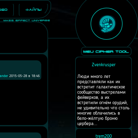
део
Файлы
Mass Effect Universe
Zvenkrusper
kander
2015-05-28 в 18:46
Люди много лет
представляли как их
встретит галактическое
сообщество выстрелами
фейверков, а их
встретили огнём орудий,
не удивительно что столь
многие облачились в
бело-жёлтую броню
цербера...
trem200