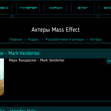
декс
Галерея
Форум
Блог
Ви
Актеры Mass Effect
Главная
Кодекс
Разработчики и актеры
Актеры
о - Mark Vanderloo
Марк Вандерлоо - Mark Vanderloo
Is