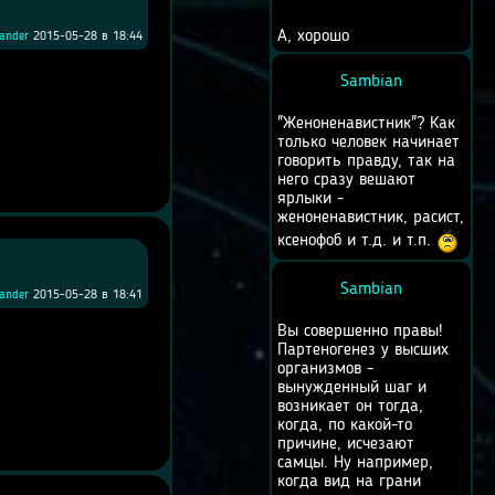
А, хорошо
kander
2015-05-28 в 18:44
Sambian
"Женоненавистник"? Как
только человек начинает
говорить правду, так на
него сразу вешают
ярлыки -
женоненавистник, расист,
ксенофоб и т.д. и т.п.
Sambian
kander
2015-05-28 в 18:41
Вы совершенно правы!
Партеногенез у высших
организмов -
вынужденный шаг и
возникает он тогда,
когда, по какой-то
причине, исчезают
самцы. Ну например,
когда вид на грани