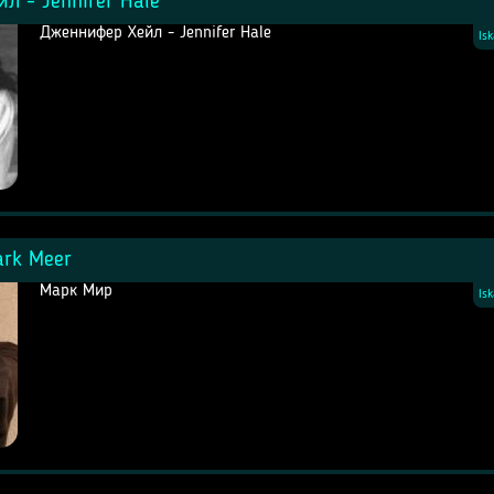
л - Jennifer Hale
Дженнифер Хейл - Jennifer Hale
Is
rk Meer
Марк Мир
Is