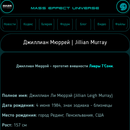
Mass Effect Universe
Новости
Кодекс
Галерея
Форум
Блог
Видео
Файлы
Джиллиан Мюррей | Jillian Murray
Джиллиан Мюррэй - прототип внешности
Лиары Т'Сони
.
Полное имя:
Джиллиан Ли Мюррэй (Jillian Leigh Murray)
Дата рождения:
4 июня 1984, знак зодиака - близнецы
Место рождения:
город Рединг, Пенсильвания, США
Рост:
157 см