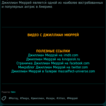
Джиллиан Мюррей является одной из наиболее востребованных
и популярных актрис в Америке.
ВИДЕО С ДЖИЛЛИАН МЮРРЕЙ
ПОЛЕЗНЫЕ ССЫЛКИ
Джиллиан Мюррэй на imdb.com
Джиллиан Мюррэй на kinopoisk.ru
Страничка Джиллиан Мюррэй на facebook.com
Микроблог Джиллиан Мюррэй на twitter.com
Джиллиан Мюррэй в Галерее masseffect-universe.com
Редактор:
Helen
,
,
,
,
,
Murray
Лиара
джиллиан
азари
Jillian
Мюррей