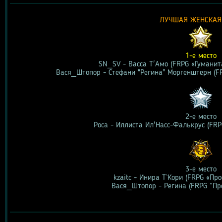
ЛУЧШАЯ ЖЕНСКАЯ
1-е место
SN_SV - Васса Т'Амо (FRPG «Гуманит
Вася_Штопор - Стефани "Регина" Моргенштерн (F
2-е место
Роса - Иллиста Ил'Насс-Фалькрус (FR
3-е место
kzaitc - Инира Т`Кори (FRPG «Пр
Вася_Штопор - Регина (FRPG “Пр