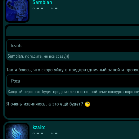
Sambian
Offline
kzaitc
Цитата
Sambian, погодите, не все сразу)))
Так я боюсь, что скоро уйду в предпраздничный запой и пропущ
Роса
Цитата
Каждый персонаж будет представлен в основной теме конкурса коротк
Я очень извиняюсь, 
а это ещё будет?
kzaitc
Offline