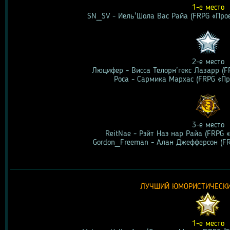
1-е место
SN_SV - Иель'Шола Вас Райа (FRPG «Прое
2-е место
Люцифер - Висса Телорн’гекс Лазарр (F
Роса - Сармика Мархас (FRPG «Пр
3-е место
ReitNae - Pэйт Наэ нар Райа (FRPG 
Gordon_Freeman - Алан Джефферсон (FR
ЛУЧШИЙ ЮМОРИСТИЧЕСК
1-е место