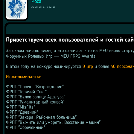
Роса
Offline
Приветствуем всех пользователей и гостей сай
За окном начало зимы, а это означает, что на MEU вновь старт
Форумных Ролевых Игр ― MEU FRPG Awards!
В этом году на конкурс номинируется 
9 игр
 и более 
40 персона
Игры-номинанты:
ФРПГ "Проект "Возрождение"
ФРПГ "Горячий Снег"
ФРПГ "Белое солнце Адалуса"
ФРПГ "Гуманитарный конвой"
ФРПГ "MisFits"
ФРПГ "Древний"
ФРПГ "Закера. Районная больница"
ФРПГ "Выжить или умереть. Восстание машин"
ФРПГ "Обреченный"