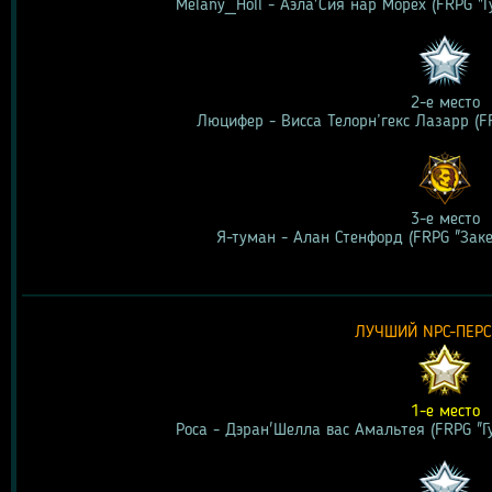
Melany_Holl - Аэла'Сия нар Морех (FRPG "
2-е место
Люцифер - Висса Телорн’гекс Лазарр (F
3-е место
Я-туман - Алан Стенфорд (FRPG "Зак
ЛУЧШИЙ NPC-ПЕР
1-е место
Роса - Дэран'Шелла вас Амальтея (FRPG "Г