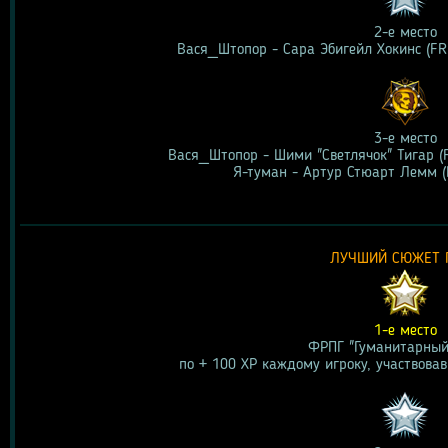
2-е место
Вася_Штопор - Сара Эбигейл Хокинс (FR
3-е место
Вася_Штопор - Шими "Светлячок" Тигар (
Я-туман - Артур Стюарт Лемм (
ЛУЧШИЙ СЮЖЕТ 
1-е место
ФРПГ "Гуманитарный
по + 100 ХР каждому игроку, участвовав