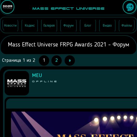
Mass Effect Universe
Новости
Кодекс
Галерея
Форум
Блог
Видео
Файлы
Mass Effect Universe FRPG Awards 2021 - Форум
Страница
1
из
2
1
2
»
MEU
Offline