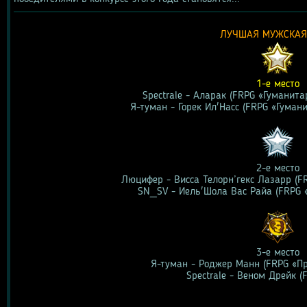
ЛУЧШАЯ МУЖСКАЯ
1-е место
Spectrale - Аларак (FRPG «Гуманита
Я-туман - Горек Ил'Насс (FRPG «Гуман
2-е место
Люцифер - Висса Телорн’гекс Лазарр (F
SN_SV - Иель'Шола Вас Райа (FRPG 
3-е место
Я-туман - Роджер Манн (FRPG «Пр
Spectrale - Веном Дрейк (F