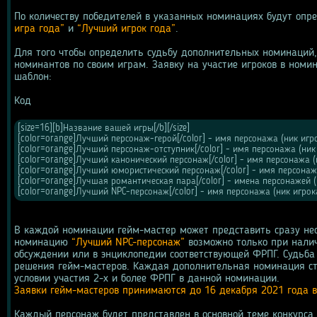
По количеству победителей в указанных номинациях будут опр
игра года”
 и 
“Лучший игрок года”
.
Для того чтобы определить судьбу дополнительных номинаций,
номинантов по своим играм. Заявку на участие игроков в номин
шаблон:
Код
[size=16][b]Название вашей игры[/b][/size]
[color=orange]Лучший персонаж-герой[/color] - имя персонажа (ник игр
[color=orange]Лучший персонаж-отступник[/color] - имя персонажа (ник
[color=orange]Лучший канонический персонаж[/color] - имя персонажа (
[color=orange]Лучший юмористический персонаж[/color] - имя персонаж
[color=orange]Лучшая романтическая пара[/color] - имена персонажей (
[color=orange]Лучший NPC-персонаж[/color] - имя персонажа (ник игрок
В каждой номинации гейм-мастер может представить сразу неск
номинацию 
“Лучший NPC-персонаж”
 возможно только при нали
обсуждении или в энциклопедии соответствующей ФРПГ. Судьба
решения гейм-мастеров. Каждая дополнительная номинация ста
условии участия 2-х и более ФРПГ в данной номинации.
Заявки гейм-мастеров принимаются до 16 декабря 2021 года 
Каждый персонаж будет представлен в основной теме конкурса 