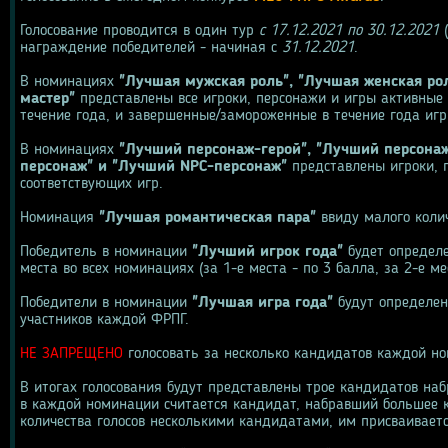
Голосование проводится в один тур 
с 17.12.2021 по 30.12.2021
 
награждение победителей - начиная с 
31.12.2021
.
В номинациях 
"Лучшая мужская роль", "Лучшая женская ро
мастер"
 представлены все игроки, персонажи и игры активные в
течение года, и завершенные/замороженные в течение года игр
В номинациях 
"Лучший персонаж-герой", "Лучший персонаж
персонаж" и "Лучший NPC-персонаж"
 представлены игроки,
соответствующих игр.
Номинация 
"Лучшая романтическая пара"
 ввиду малого коли
Победитель в номинации 
"Лучший игрок года"
 будет определ
места во всех номинациях (за 1-е места - по 3 балла, за 2-е мес
Победители в номинации 
"Лучшая игра года"
 будут определен
участников каждой ФРПГ.
НЕ ЗАПРЕЩЕНО
 голосовать за несколько кандидатов каждой н
В итогах голосования будут представлены трое кандидатов наб
в каждой номинации считается кандидат, набравший большее ко
количества голосов несколькими кандидатами, им присваивается