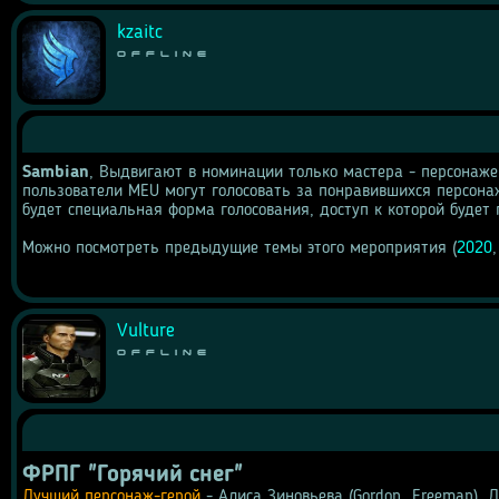
kzaitc
Offline
Sambian
, Выдвигают в номинации только мастера - персонажей
пользователи MEU могут голосовать за понравившихся персонаж
будет специальная форма голосования, доступ к которой будет 
Можно посмотреть предыдущие темы этого мероприятия (
2020
,
Vulture
Offline
ФРПГ "Горячий снег"
Лучший персонаж-герой
 - Алиса Зиновьева (Gordon_Freeman), 