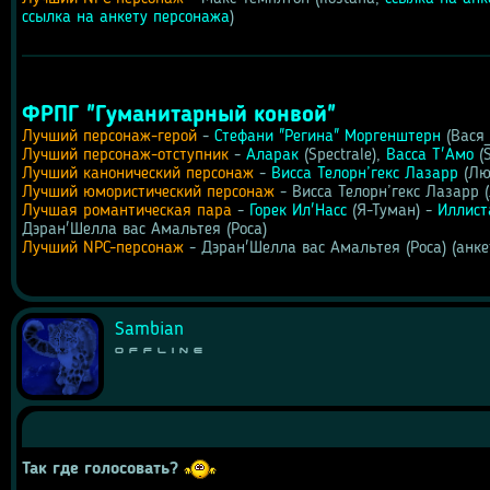
ссылка на анкету персонажа
)
ФРПГ "Гуманитарный конвой"
Лучший персонаж-герой
 - 
Стефани "Регина" Моргенштерн
 (Вася
Лучший персонаж-отступник
 - 
Аларак
 (Spectrale), 
Васса Т'Амо
 (
Лучший канонический персонаж
 - 
Висса Телорн’гекс Лазарр
 (Лю
Лучший юмористический персонаж
 - Висса Телорн’гекс Лазарр 
Лучшая романтическая пара
 - 
Горек Ил'Насс
 (Я-Туман) - 
Иллист
Дэран'Шелла вас Амальтея (Роса)
Лучший NPC-персонаж
 - Дэран'Шелла вас Амальтея (Роса) (анке
Sambian
Offline
Так где голосовать?