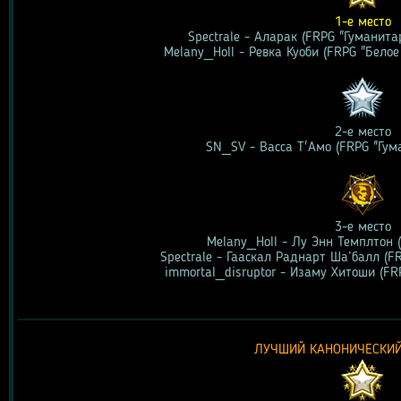
1-е место
Spectrale - Аларак (FRPG "Гуманита
Melany_Holl - Ревка Куоби (FRPG "Белое
2-е место
SN_SV - Васса Т'Амо (FRPG "Гум
3-е место
Melany_Holl - Лу Энн Темплтон 
Spectrale - Гааскал Раднарт Ша’балл (F
immortal_disruptor - Изаму Хитоши (FR
ЛУЧШИЙ КАНОНИЧЕСКИ