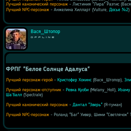
Лучший канонический персонаж
 - Листиния "Лира" Раэтис (Вас
Лучший NPC-персонаж
 - Анжелина Хилларт (Vulture, 
Досье №2
)
Вася_Штопор
Offline
ФРПГ "Белое Солнце Адалуса"
Лучший персонаж-герой
 - 
Кристофер Хокинс
 (Вася_Штопор), 
Эли
Лучший персонаж-отступник
 - 
Ревка Куоби
 (Melany_Holl), 
Изаму
Ша’балл
 (Spectrale)
Лучший канонический персонаж
 - 
Дантал "Зверь"
 (Я-туман)
Лучший NPC-персонаж
 - Роланд "Баг" Уивер, Шими "Светлячок" 