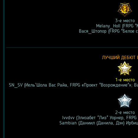
3-е место
Melany_Holl (FRPG "M
Вася_Штопор (FRPG "Белое с
ЛУЧШИЙ ДЕБЮТ 
1-е место
SN_SV (Иель'Шола Вас Райа, FRPG «Проект "Возрождение"»; В
2-е место
lvvdvv (Элизабет "Лиз" Уорнер, FRPG
Sambian (Даниил (Данила, Дэн) Ирбицк