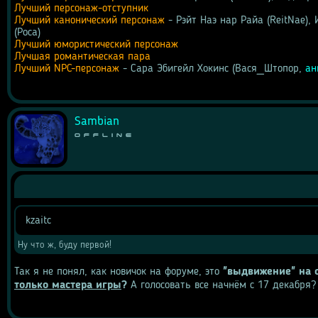
Лучший персонаж-отступник
Лучший канонический персонаж
 - Рэйт Наэ нар Райа (ReitNae)
(Роса)
Лучший юмористический персонаж
Лучшая романтическая пара
Лучший NPC-персонаж
 - Сара Эбигейл Хокинс (Вася_Штопор, 
ан
Sambian
Offline
kzaitc
Цитата
Ну что ж, буду первой!
Так я не понял, как новичок на форуме, это 
"выдвижение" на 
только мастера игры
?
 А голосовать все начнём с 17 декабря?