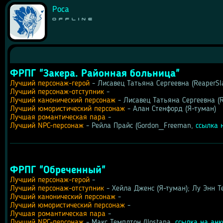
Роса
Offline
ФРПГ "Закера. Районная больница"
Лучший персонаж-герой
 - Лисавец Татьяна Сергеевна (ReaperSl
Лучший персонаж-отступник
 -
Лучший канонический персонаж
 - Лисавец Татьяна Сергеевна (R
Лучший юмористический персонаж
 - Алан Стенфорд (Я-туман)
Лучшая романтическая пара
 -
Лучший NPC-персонаж
 - Рейла Прайс (Gordon_Freeman, 
ссылка 
ФРПГ "Обреченный"
Лучший персонаж-герой
 -
Лучший персонаж-отступник
 - Хейла Дженс (Я-туман); Лу Энн Те
Лучший канонический персонаж
 -
Лучший юмористический персонаж
 -
Лучшая романтическая пара
 -
Лучший NPC-персонаж
 - Макс Темплтон (Ilostana, 
ссылка на анк