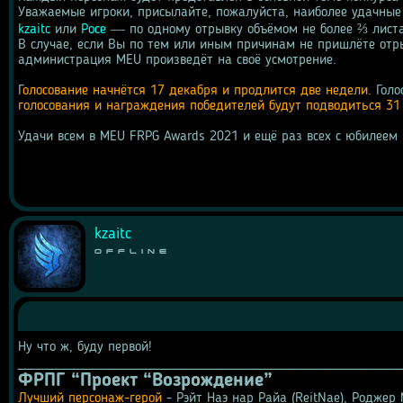
kzaitc
 или 
Росе
 ― по одному отрывку объёмом не более ⅔ листа
В случае, если Вы по тем или иным причинам не пришлёте отрыв
администрация MEU произведёт на своё усмотрение.
Г
олосование начнётся 17 декабря и продлится две недели.
 Гол
голосования и награждения победителей будут подводиться 31
Удачи всем в MEU FRPG Awards 2021 и ещё раз всех с юбилеем
kzaitc
Offline
Ну что ж, буду первой!
__________________________________________
ФРПГ “Проект “Возрождение”
Лучший персонаж-герой
 - Рэйт Наэ нар Райа (ReitNae), Роджер