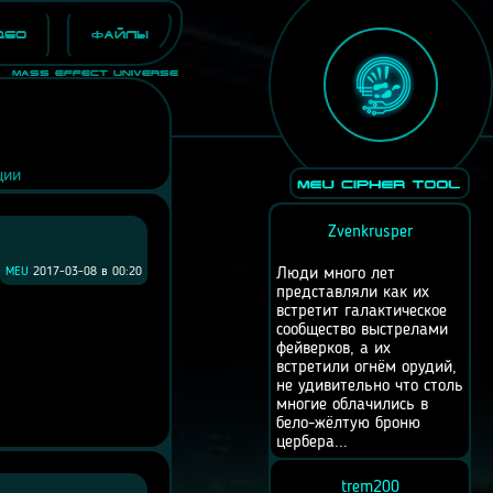
део
Файлы
Mass Effect Universe
ции
Zvenkrusper
MEU
2017-03-08 в 00:20
Люди много лет
представляли как их
встретит галактическое
сообщество выстрелами
фейверков, а их
встретили огнём орудий,
не удивительно что столь
многие облачились в
бело-жёлтую броню
цербера...
trem200