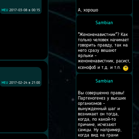
А, хорошо
MEU
2017-03-08 в 00:15
Sambian
"Женоненавистник"? Как
только человек начинает
говорить правду, так на
него сразу вешают
ярлыки -
женоненавистник, расист,
ксенофоб и т.д. и т.п.
Sambian
MEU
2017-02-24 в 21:00
Вы совершенно правы!
Партеногенез у высших
организмов -
вынужденный шаг и
возникает он тогда,
когда, по какой-то
причине, исчезают
самцы. Ну например,
когда вид на грани