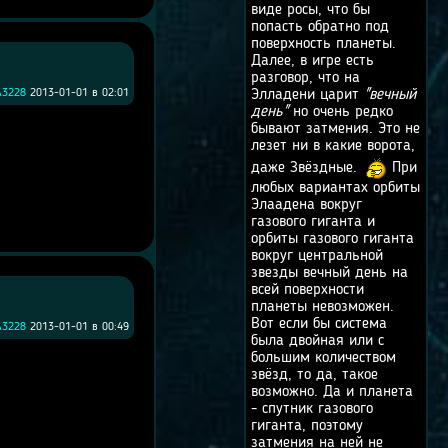
виде росы, что бы
попасть обратно под
поверхность планеты.
Далее, в игре есть
разговор, что на
A3228
2013-01-01 в 02:01
Элладени царит
"вечный
день"
но очень редко
бывают затмения. Это не
лезет ни в какие ворота,
даже Звёздные.
При
любых вариантах орбиты
Элаадена вокруг
газового гиганта и
орбиты газового гиганта
вокруг центральной
звезды вечный день на
всей поверхности
планеты невозможен.
Вот если бы система
A3228
2013-01-01 в 00:49
была двойная или с
большим количеством
звёзд, то да, такое
возможно. Да и планета
- спутник газового
гиганта, поэтому
затмения на ней не