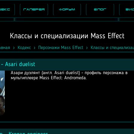
декс
Галерея
Форум
Блог
Ви
Классы и специализации Mass Effect
авная
Кодекс
Персонажи Mass Effect
Классы и специализа
- Asari duelist
Азари дуэлянт (англ. Asari duelist) - профиль персонажа в
мультиплеере Mass Effect: Andromeda.