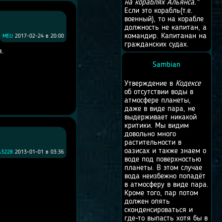
на кораблях Альянса."
Если это корабль(т.е.
военный), то на корабле
должность не капитан, а
командир. Капитанан на
MEU
2017-02-24 в 20:00
гражданских судах.
я.
Sambian
Утверждение в
Кодексе
об отсутствии воды в
атмосфере планеты,
даже в виде пара, не
выдерживает никакой
критики. Мы видим
довольно много
растительности в
оазисах и также знаем о
A3228
2013-01-01 в 03:36
воде под поверхностью
планеты. В этом случае
вода неизбежно попадёт
в атмосферу в виде пара.
Кроме того, пар потом
должен опять
сконденсироваться и
где-то выпасть хотя бы в