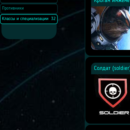
Кроган инжене
Противники
Классы и специализации
32
Солдат (soldie