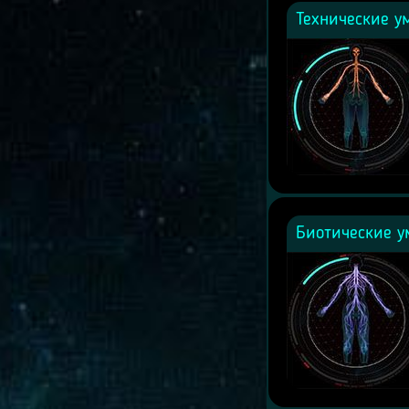
Технические у
Биотические у