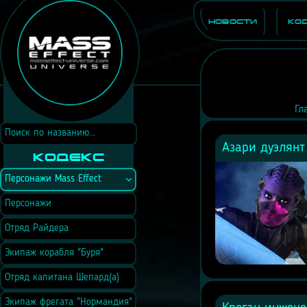
Новости
Ко
Гл
Азари дуэлянт 
Кодекс
Персонажи Mass Effect
Персонажи
Отряд Райдера
Экипаж корабля "Буря"
Отряд капитана Шепард(а)
Экипаж фрегата "Нормандия"