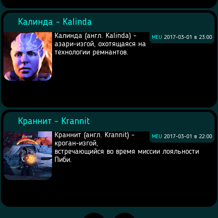
Калинда - Kalinda
Калинда (англ. Kalinda) -
MEU
2017-03-01 в 23:00
азари-изгой, охотящаяся на
технологии ремнантов.
Краннит - Krannit
Краннит (англ. Krannit) -
MEU
2017-03-01 в 22:00
кроган-изгой,
встречающийся во время миссии лояльности
Пиби.