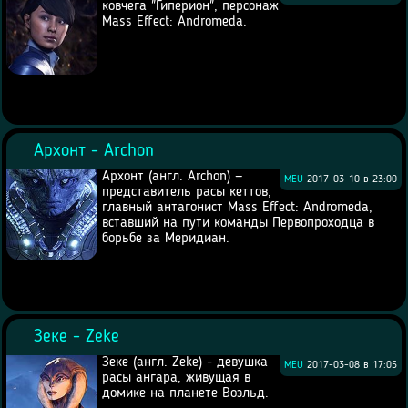
ковчега "Гиперион", персонаж
Mass Effect: Andromeda.
Архонт - Archon
Архонт (англ. Archon) —
MEU
2017-03-10 в 23:00
представитель расы кеттов,
главный антагонист Mass Effect: Andromeda,
вставший на пути команды Первопроходца в
борьбе за Меридиан.
Зеке - Zeke
Зеке (англ. Zeke) - девушка
MEU
2017-03-08 в 17:05
расы ангара, живущая в
домике на планете Воэльд.