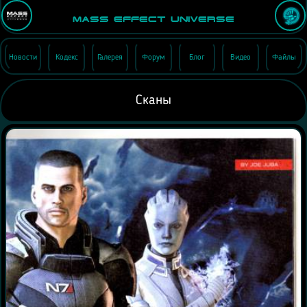
Mass Effect Universe
Новости
Кодекс
Галерея
Форум
Блог
Видео
Файлы
Сканы