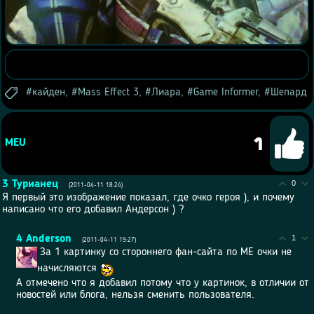
кайден
,
Mass Effect 3
,
Лиара
,
Game Informer
,
Шепард
1
MEU
3
Турианец
0
(2011-04-11 18:24)
Я первый это изображение показал, где очко героя ), и почему
написано что его добавил Андерсон ) ?
4
Anderson
1
(2011-04-11 19:27)
За 1 картинку со стороннего фан-сайта по МЕ очки не
начисляются
А отмечено что я добавил потому что у картинок, в отличии от
новостей или блога, нельзя сменить пользователя.