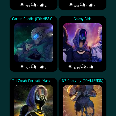
749
0
4
688
0
5
Garrus Cuddle (COMMISSION)
Galaxy Girls
777
0
2
1219
2
5
Tali'Zorah Portrait (Mass Effect)
N7 Charging (COMMISSION)