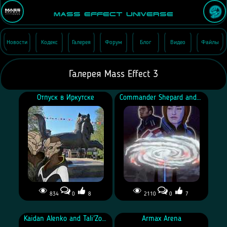
Mass Effect Universe
Новости
Кодекс
Галерея
Форум
Блог
Видео
Файлы
Галерея Mass Effect 3
Отпуск в Иркутске
Commander Shepard and Kaidan Alenko
834
0
8
2110
0
7
Turian
Kaidan Alenko and Tali'Zorah vas Normandy
Armax Arena