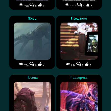
728
0
2
1018
0
3
Жнец
Прощание
734
0
4
624
0
3
Победа
Поддержка