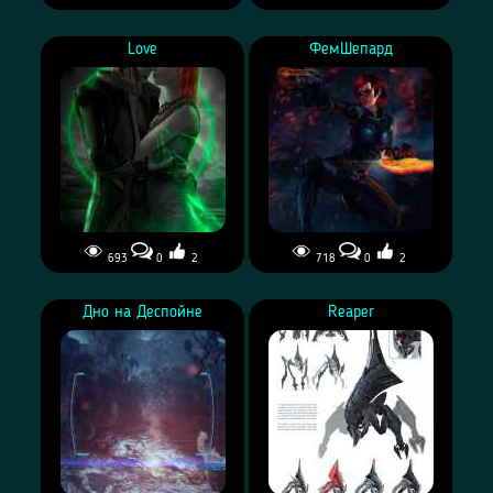
Love
ФемШепард
693
0
2
718
0
2
Дно на Деспойне
Reaper