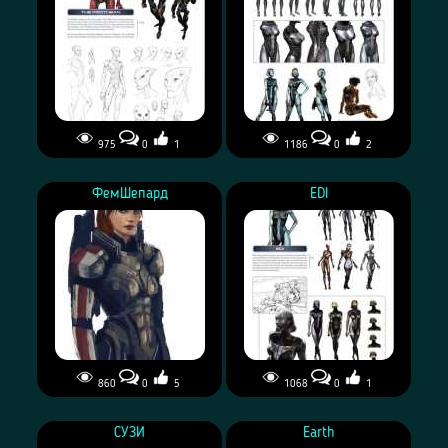
975
0
1
1186
0
2
ФемШепард
EDI
860
0
5
1068
0
1
СУЗИ
Earth