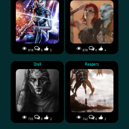
818
0
5
878
0
4
Drell
Reapers
735
0
2
742
0
2