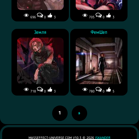
696
0
3
705
0
3
Земля
ФемШеп
718
0
3
780
0
5
1
»
MASSEFFECT-UNIVERSE.COM V10.3 ©
2026
ISKANDER