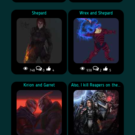
Shepard
Wrex and Shepard
748
0
4
938
2
5
Kirion and Garret
Also, I kill Reapers on the side…