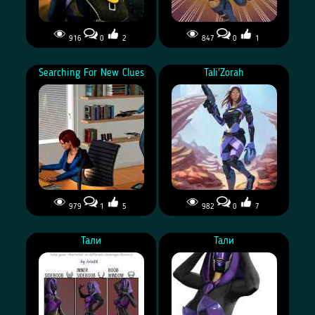
916
0
2
847
0
1
Searching For New Clues
Tali'Zorah
979
1
5
982
0
7
В поисках новых зацепок
Тали
Тали