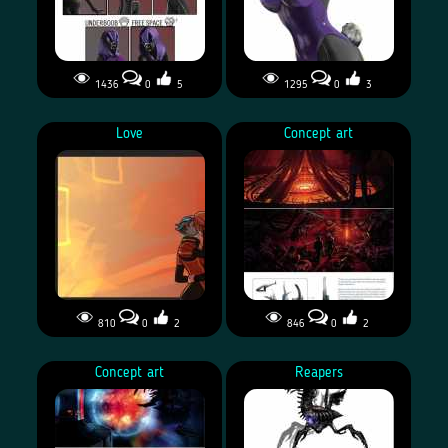
1436
0
5
1295
0
3
Love
Concept art
810
0
2
846
0
2
Concept art
Reapers