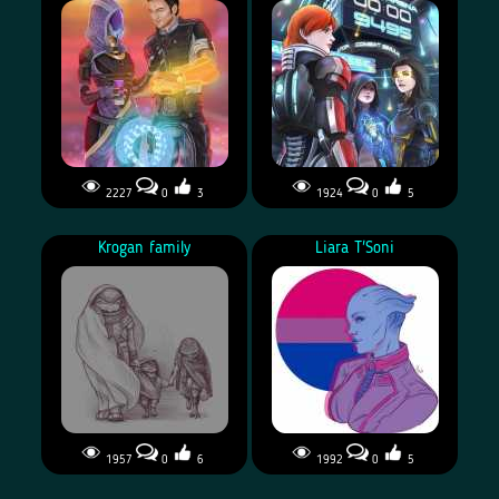
2227
0
3
1924
0
5
Krogan family
Liara T'Soni
1957
0
6
1992
0
5