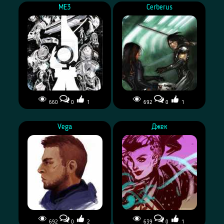
ME3
Cerberus
660
0
1
692
0
1
Vega
Джек
692
0
2
639
0
1