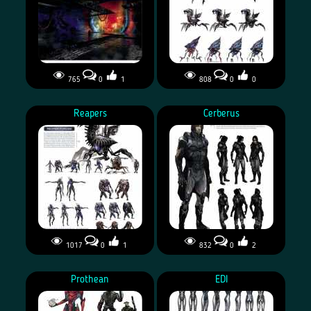
765
0
1
808
0
0
Reapers
Cerberus
1017
0
1
832
0
2
Prothean
EDI