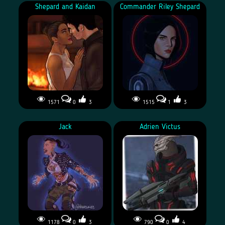
Shepard and Kaidan
Commander Riley Shepard
1571
0
3
1515
1
3
Jack
Adrien Victus
1178
0
3
790
0
4