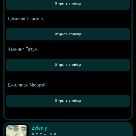
 Доминик Пёрселл 
 Чаннинг Татум 
 Джиллиан Мюррэй. 
Zeleniy
Offline