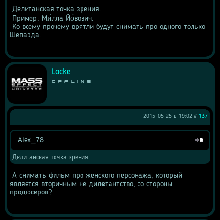
 Делитанская точка зрения. 
 Пример: Ми́лла Йо́вович. 
 Ко всему прочему врятли будут снимать про одного только 
Шепарда.
Locke
Offline
2015-05-25 в 19:02 #
137
Alex_78
Цитата
Делитанская точка зрения. 
 А снимать фильм про женского персонажа, который 
является вторичным не дил
е
тантство, со стороны 
продюсеров?