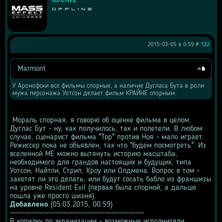
Offline
2015-03-05 в 0:59 #
122
Marmont
Цитата
У Аронофски все фильмы спорные, а наличие Дугласа Бута в роли 
мужа персонажа Уотсон делает фильм КРАЙНЕ спорным.
 Мораль спорная, я говорю об оценке фильма в целом. 
Дуглас Бут - ну, как получилось, так и полетели. В любом 
случае, сценарист фильма "Тор" против Ноя - мало играет. 
Режиссер пока не объявлен, так что "будем посмотреть". Из 
вселенной ME можно вытянуть историю масштаба, 
необходимого для грандов настоящих и будущих, типа 
Уотсон, Найтли, Стрип, Кроу или Олдмена. Вопрос в том - 
захотят ли это делать, или будут сосать бабло из франшизы 
на уровне Resident Evil (первая была спорной, а дальше 
пошла уже просто шизня).
Добавлено
 (05.03.2015, 00:59)
---------------------------------------------
В копилку по экранизации - возможные исполнители 