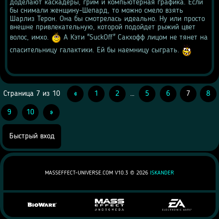
доделают каскадеры, грим и компьютерная графика. Если 
бы снимали женщину-Шепард, то можно смело взять 
Шарлиз Терон. Она бы смотрелась идеально. Ну или просто 
внешне привлекательную, которой подойдет рыжий цвет 
волос, имхо. 
 А Кэти "SuckOff" Сакхофф лицом не тянет на 
спасительницу галактики. Ей бы наемницу сыграть. 
Страница
7
из
10
«
1
2
…
5
6
7
8
9
10
»
MASSEFFECT-UNIVERSE.COM V10.3 ©
2026
ISKANDER