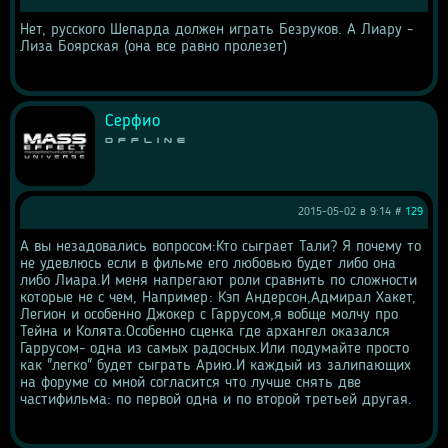
Нет, русского Шепарда должен играть Безруков. А Лиару - 
Лиза Боярская (она все равно пролезет)
Серфио
Offline
2015-05-02 в 9:14 #
129
А вы незадовались вопросом:Кто сыграет Тали? Я почему то 
не удевлюсь если в фильме его любовью будет либо она 
либо Лиара.И меня напрегают роли сравнить по сложности 
которые не с чем, Например: Кэп Андерсон,Адмирал Хакет, 
Легион и особенно Джокер с Гаррусом,я вобще молчу про 
Тейна и Колята.Особенно сценка где архангел оказался 
Гаррусом- одна из самых радосных.Или подумайте просто 
как "легко" будет сыграть Арию.И каждый из залипающих 
на форуме со мной согласится что лучше снять две 
частифильма: по первой одна и по второй третьей другая.