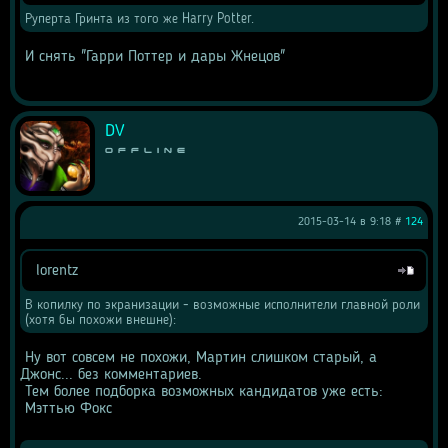
Руперта Гринта из того же Harry Potter. 
 И снять "Гарри Поттер и дары Жнецов"
DV
Offline
2015-03-14 в 9:18 #
124
lorentz
Цитата
В копилку по экранизации - возможные исполнители главной роли 
(хотя бы похожи внешне): 
 Ну вот совсем не похожи, Мартин слишком старый, а 
Джонс... без комментариев. 
 Тем более подборка возможных кандидатов уже есть: 
 Мэттью Фокс 