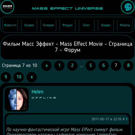
Mass Effect Universe
Новости
Кодекс
Галерея
Форум
Блог
Видео
Файлы
Фильм Масс Эффект - Mass Effect Movie - Страница
7 - Форум
Страница
7
из
10
«
1
2
…
5
6
7
8
9
10
»
Helen
Offline
2011-05-17 в 22:55 #
1
По научно-фантастической игре Mass Effect снимут фильм. 