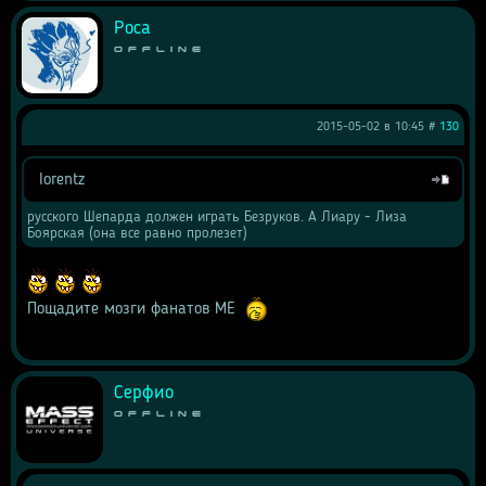
Роса
Offline
2015-05-02 в 10:45 #
130
lorentz
Цитата
русского Шепарда должен играть Безруков. А Лиару - Лиза 
Боярская (она все равно пролезет)
 Пощадите мозги фанатов МЕ 
Серфио
Offline