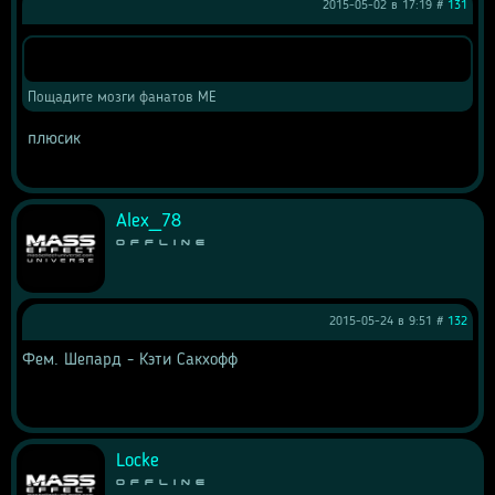
2015-05-02 в 17:19 #
131
Цитата
Пощадите мозги фанатов МЕ
 плюсик
Alex_78
Offline
2015-05-24 в 9:51 #
132
Фем. Шепард - Кэти Сакхофф 
Locke
Offline