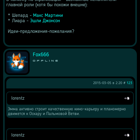
главной роли (хотя бы похожи внешне): 
 * Шепард - 
Макс Мартини
 * Лиара - 
Эшли Джонсон
 Идеи-предложения-пожелания?
Fox666
Offline
2015-03-05 в 2:20 #
123
lorentz
Цитата
Эмма активно строит качественную кино-карьеру и планомерно 
движется к Оскару и Пальмовой Ветви. 
lorentz
Цитата