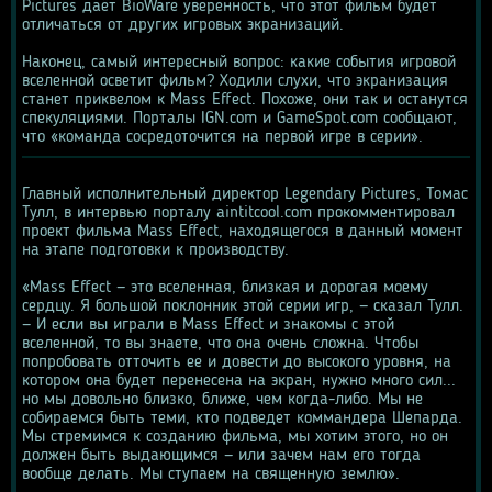
Pictures даёт BioWare уверенность, что этот фильм будет 
отличаться от других игровых экранизаций.
Наконец, самый интересный вопрос: какие события игровой 
вселенной осветит фильм? Ходили слухи, что экранизация 
станет приквелом к Mass Effect. Похоже, они так и останутся 
спекуляциями. Порталы IGN.com и GameSpot.com сообщают, 
что «команда сосредоточится на первой игре в серии».
Главный исполнительный директор Legendary Pictures, Томас 
Тулл, в интервью порталу aintitcool.com прокомментировал 
проект фильма Mass Effect, находящегося в данный момент 
на этапе подготовки к производству.
«Mass Effect — это вселенная, близкая и дорогая моему 
сердцу. Я большой поклонник этой серии игр, — сказал Тулл. 
— И если вы играли в Mass Effect и знакомы с этой 
вселенной, то вы знаете, что она очень сложна. Чтобы 
попробовать отточить ее и довести до высокого уровня, на 
котором она будет перенесена на экран, нужно много сил... 
но мы довольно близко, ближе, чем когда-либо. Мы не 
собираемся быть теми, кто подведет коммандера Шепарда. 
Мы стремимся к созданию фильма, мы хотим этого, но он 
должен быть выдающимся — или зачем нам его тогда 
вообще делать. Мы ступаем на священную землю».