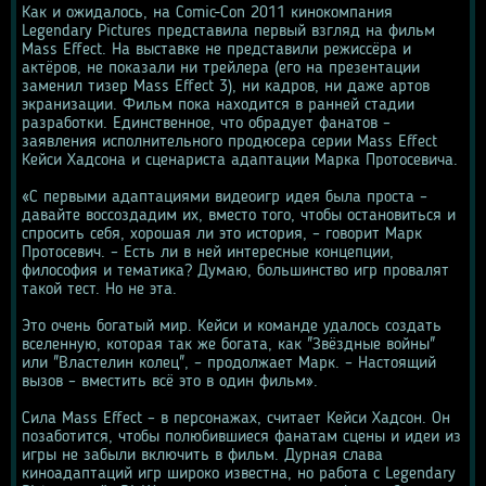
Как и ожидалось, на Comic-Con 2011 кинокомпания 
Legendary Pictures представила первый взгляд на фильм 
Mass Effect. На выставке не представили режиссёра и 
актёров, не показали ни трейлера (его на презентации 
заменил тизер Mass Effect 3), ни кадров, ни даже артов 
экранизации. Фильм пока находится в ранней стадии 
разработки. Единственное, что обрадует фанатов – 
заявления исполнительного продюсера серии Mass Effect 
Кейси Хадсона и сценариста адаптации Марка Протосевича.
«С первыми адаптациями видеоигр идея была проста – 
давайте воссоздадим их, вместо того, чтобы остановиться и 
спросить себя, хорошая ли это история, – говорит Марк 
Протосевич. – Есть ли в ней интересные концепции, 
философия и тематика? Думаю, большинство игр провалят 
такой тест. Но не эта.
Это очень богатый мир. Кейси и команде удалось создать 
вселенную, которая так же богата, как "Звёздные войны" 
или "Властелин колец", – продолжает Марк. – Настоящий 
вызов – вместить всё это в один фильм».
Сила Mass Effect – в персонажах, считает Кейси Хадсон. Он 
позаботится, чтобы полюбившиеся фанатам сцены и идеи из 
игры не забыли включить в фильм. Дурная слава 
киноадаптаций игр широко известна, но работа с Legendary 