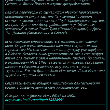
Производством картины займется компания Legendary 
Pictures, а Warner Brosers выступит дистрибьютором.
Ведутся переговоры со сценаристом Марком Протосевичем, 
приложившим руку к картине "Я - легенда" с Уиллом 
Смитом и экранизации комикса "Тор". Продюсерами картины 
выступят Ари и Ави Арад, работавшие над "Железным 
человеком", а также Томас Тулл ("Темный рыцарь") и Джон 
Дж. Джашни ("Мальчишник в Вегасе").
Есть некоторая определенность с исполнителем главной 
роли. Скорее всего, командора Шепарда сыграет звезда 
сериала Lost Мэттью Фокс — его кандидатуру уже одобрили 
в BioWare. Остается лишь удостовериться, что актер найдет 
время для съемок в своем напряженном графике. По слухам, 
в экранизации Mass Effect засветится и человек, сыгравший 
джедая в «Звездных войнах». Ему достанется роль 
турианина. Кто это будет — Эван Макгрегор, Лиам Нисон или 
другой актер, пока неизвестно.
Создатели фильма обещают масштабный фантастический 
боевик с большим количеством инопланетных рас.
Информация о фильме Mass Effect на IMDb: 
http://www.imdb.com/title/tt1482455/