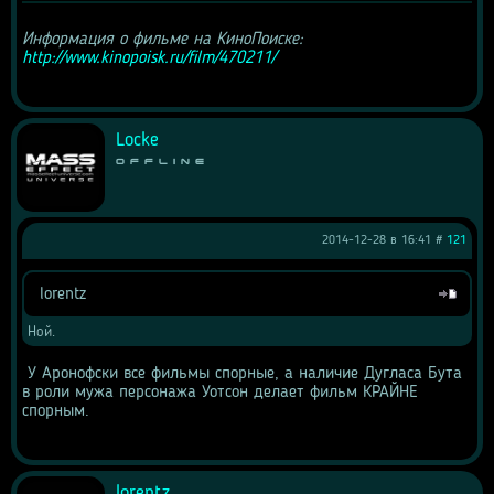
Информация о фильме на КиноПоиске: 
http://www.kinopoisk.ru/film/470211/
Locke
Offline
2014-12-28 в 16:41 #
121
lorentz
Цитата
Ной.
 У Аронофски все фильмы спорные, а наличие Дугласа Бута 
в роли мужа персонажа Уотсон делает фильм КРАЙНЕ 
спорным.
lorentz