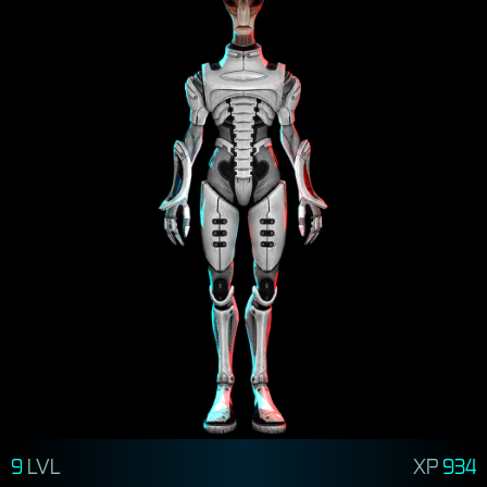
9
LVL
XP
934