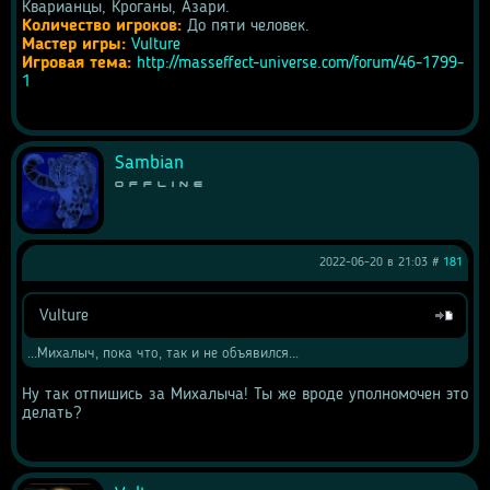
Кварианцы, Кроганы, Азари.
Количество игроков:
 До пяти человек.
Мастер игры:
Vulture
Игровая тема:
http://masseffect-universe.com/forum/46-1799-
1
Sambian
Offline
2022-06-20 в 21:03 #
181
Vulture
Цитата
...Михалыч, пока что, так и не объявился...
Ну так отпишись за Михалыча! Ты же вроде уполномочен это 
делать?