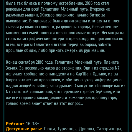
была так близка к полному истреблению. 2186 год стал 
роковым для всей Галактики Млечный путь. Вторжение 
разумных машин, Жнецов положило начало битве за 
выживание. В одночасье были уничтожены или взяты в плен 
тысячи разумных существ, разрушены города, бесчисленное 
множество семей понесли невосполнимые потери. Несмотря на 
столь катастрофические потери и превосходство противника во 
всём, все расы Галактики встали перед выбором, забыть 
прошлые обиды, либо принять смерть из рук машин.
Конец сентября 2186 года. Галактика Млечный путь. Планета 
Земля. За несколько часов до вторжения. Один из отрядов N7 
получает сообщение о нападении на Хар`Шан. Однако, из-за 
бюрократических проволочек, и обилия слухов, информация о 
надвигающейся войне, запаздывает. Смогут ли «Головорезы» из 
N7 стать той соломинкой, что переломит хребет буйволу, или 
же все старания командования и командиров пропадут зря, 
только время знает ответ на этот вопрос…
Рейтинг:
 16-18+
Доступные расы:
 Люди, Турианцы, Дреллы, Саларианцы, 