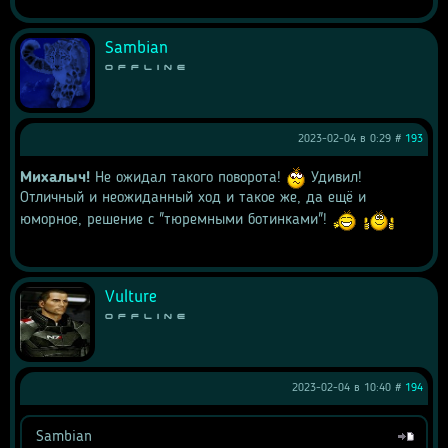
Sambian
Offline
2023-02-04 в 0:29 #
193
Михалыч! 
Не ожидал такого поворота! 
 Удивил! 
Отличный и неожиданный ход и такое же, да ещё и 
юморное, решение с "тюремными ботинками"! 
Vulture
Offline
2023-02-04 в 10:40 #
194
Sambian
Цитата