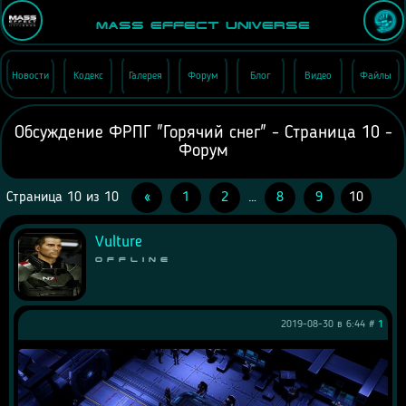
Mass Effect Universe
Новости
Кодекс
Галерея
Форум
Блог
Видео
Файлы
Обсуждение ФРПГ "Горячий снег" - Страница 10 -
Форум
Страница
10
из
10
«
1
2
…
8
9
10
Vulture
Offline
2019-08-30 в 6:44 #
1