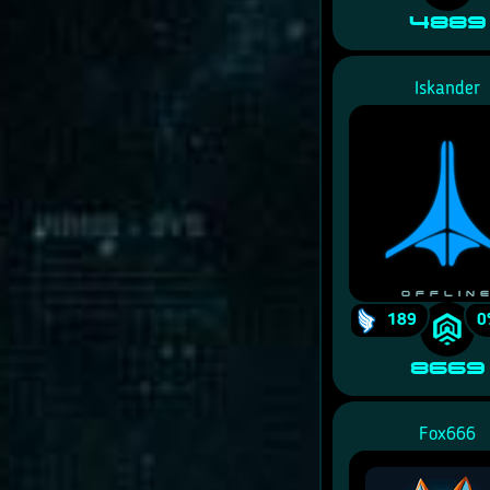
4889
Iskander
Offlin
189
0
8669
Fox666