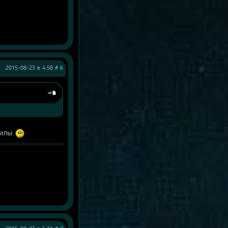
2015-08-23 в 4:58 #
6
килы 