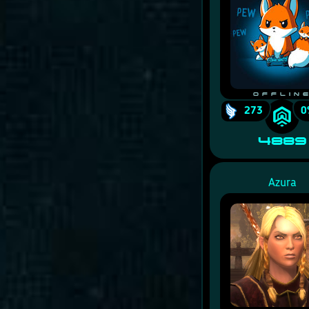
Offlin
273
0
4889
Azura