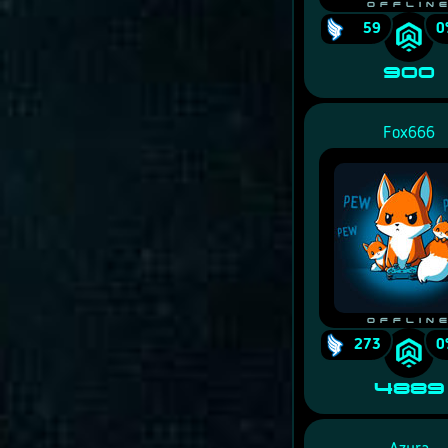
Offlin
59
0
900
Fox666
Offlin
273
0
4889