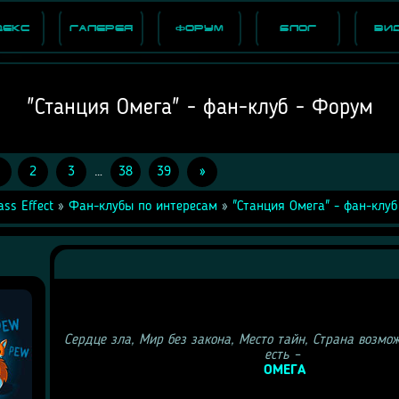
декс
Галерея
Форум
Блог
Ви
"Станция Омега" - фан-клуб - Форум
2
3
…
38
39
»
ss Effect
»
Фан-клубы по интересам
»
"Станция Омега" - фан-клуб
Сердце зла, Мир без закона, Место тайн, Страна возможн
есть – 
ОМЕГА