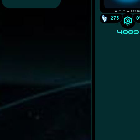
Offlin
273
0
4889