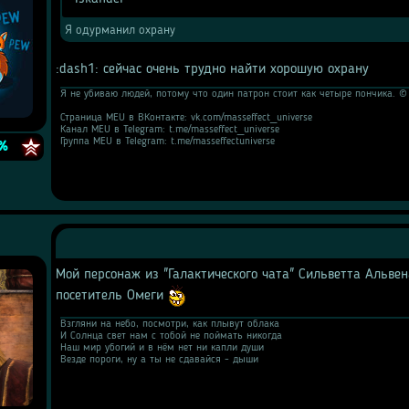
Цитата
Я одурманил охрану
:dash1: сейчас очень трудно найти хорошую охрану
Я не убиваю людей, потому что один патрон стоит как четыре пончика. ©
Страница MEU в ВКонтакте: vk.com/masseffect_universe
e
Канал MEU в Telegram: t.me/masseffect_universe
Группа MEU в Telegram: t.me/masseffectuniverse
%
Мой персонаж из "Галактического чата" Сильветта Альвен
посетитель Омеги 
Взгляни на небо, посмотри, как плывут облака
И Солнца свет нам с тобой не поймать никогда
Наш мир убогий и в нём нет ни капли души
Везде пороги, ну а ты не сдавайся - дыши