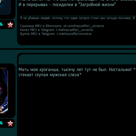
И в перерывах - посиделки в "Загробной жизни" 
e
Я не убиваю людей, потому что один патрон стоит как четыре пончика. ©
%
Страница MEU в ВКонтакте: vk.com/masseffect_universe
Канал MEU в Telegram: t.me/masseffect_universe
Группа MEU в Telegram: t.me/masseffectuniverse
Мать моя кроганша, тысячу лет тут не был. Ностальжи! *
стекает скупая мужская слеза*
e
%