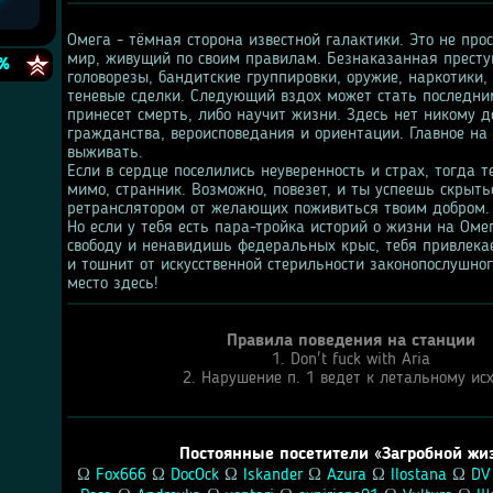
Омега - тёмная сторона известной галактики. Это не прост
e
мир, живущий по своим правилам. Безнаказанная престу
%
головорезы, бандитские группировки, оружие, наркотики,
теневые сделки. Следующий вздох может стать последним
принесет смерть, либо научит жизни. Здесь нет никому де
гражданства, вероисповедания и ориентации. Главное на 
выживать.
Если в сердце поселились неуверенность и страх, тогда т
мимо, странник. Возможно, повезет, и ты успеешь скрытьс
ретранслятором от желающих поживиться твоим добром.
Но если у тебя есть пара-тройка историй о жизни на Оме
свободу и ненавидишь федеральных крыс, тебя привлекае
и тошнит от искусственной стерильности законопослушного
место здесь!
Правила поведения на станции
1. Don't fuck with Aria
2. Нарушение п. 1 ведет к летальному ис
Постоянные посетители «Загробной жи
Ω 
Fox666
 Ω 
DocOck
 Ω 
Iskander
 Ω 
Azura
 Ω 
Ilostana
 Ω 
DV