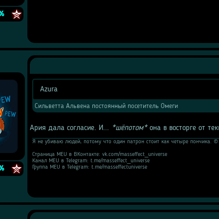
e
%
Azura
Цитата
Сильветта Альвена постоянный посетитель Омеги
Ария дала согласие. И... 
*шёпотом*
 она в восторге от те
Я не убиваю людей, потому что один патрон стоит как четыре пончика. ©
Страница MEU в ВКонтакте: vk.com/masseffect_universe
e
Канал MEU в Telegram: t.me/masseffect_universe
Группа MEU в Telegram: t.me/masseffectuniverse
%