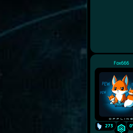
Fox666
Offlin
273
0