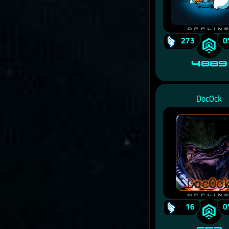
Offlin
273
0
4889
DocOck
Offlin
16
0