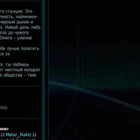
о станция. Это 
пность, наёмники-
 черный рынок и 
. Новый день либо 
ла до чужого 
Омеге - умение 
ебе лучше полететь 
я за 
ге, ты любишь 
т местный колорит 
 общества - твое 
ходу
зни»
 Ω 
Metal_Naklz
 Ω 