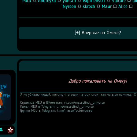
Роса
 Ω 
Andreyka
 Ω 
yontari
 Ω 
expiriens01
 Ω 
Vulture
 Ω 
Ш
Nyreen
 Ω 
skrech
 Ω 
Maur
 Ω 
Alice
 Ω
Добро пожаловать на Омегу!
Я не убиваю людей, потому что один патрон стоит как четыре пончика. ©
Страница MEU в ВКонтакте: vk.com/masseffect_universe
Канал MEU в Telegram: t.me/masseffect_universe
Группа MEU в Telegram: t.me/masseffectuniverse
e
%