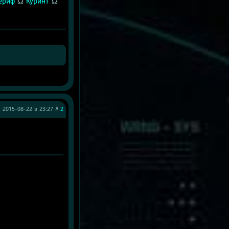
ериф
 Ω 
Куринт
 Ω 
2015-08-22 в 23:27 #
2