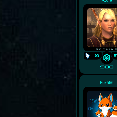
Azura
Offlin
59
0
900
Fox666