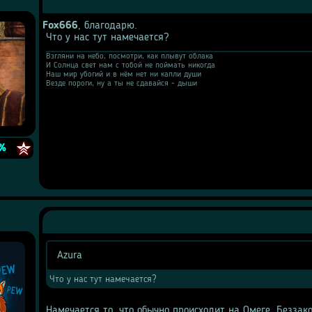
Fox666
, благодарю. 
 Что у нас тут намечается?
Взгляни на небо, посмотри, как плывут облака
И Солнца свет нам с тобой не поймать никогда
Наш мир убогий и в нём нет ни капли души
Везде пороги, ну а ты не сдавайся - дыши
e
%
Azura
Цитата
Что у нас тут намечается?
 Намечается то, что обычно происходит на Омеге. Беззак