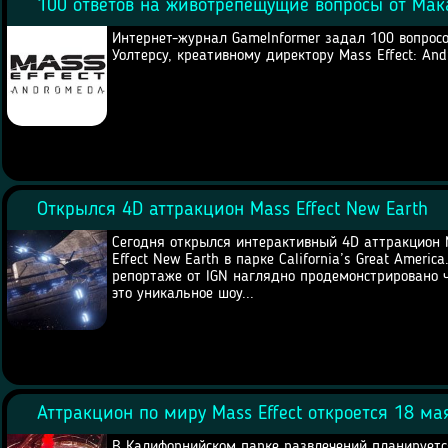
100 ответов на животрепещущие вопросы от Мак
Интернет-журнал GameInformer задал 100 вопрос
Уолтерсу, креативному директору Mass Effect: A
Открылся 4D аттракцион Mass Effect New Earth
Сегодня открылся интерактивный 4D аттракцион
Effect New Earth в парке California’s Great America
репортаже от IGN наглядно продемонстрировано ч
это уникальное шоу...
Аттракцион по миру Mass Effect откроется 18 ма
В Калифорнийском парке развлечений планируетс