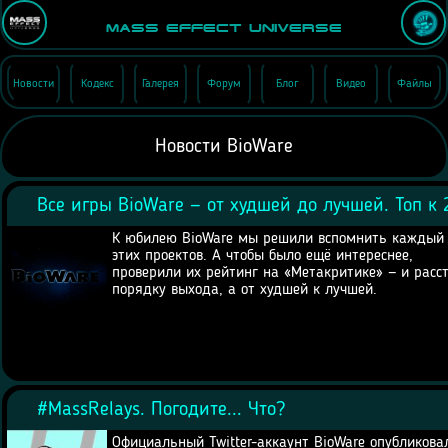
Mass Effect Universe
Новости
Кодекс
Галерея
Форум
Блог
Видео
Файлы
Новости BioWare
Все игры BioWare — от худшей до лучшей. Топ к
К юбилею BioWare мы решили вспомнить каждый
этих проектов. А чтобы было ещё интереснее,
проверили их рейтинг на «Метакритике» — и расст
порядку выхода, а от худшей к лучшей.
#MassRelays. Погодите... Что?
Официальный Twitter-аккаунт BioWare опубликова