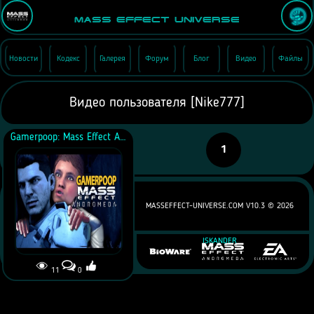
Mass Effect Universe
Новости
Кодекс
Галерея
Форум
Блог
Видео
Файлы
Видео пользователя [Nike777]
Gamerpoop: Mass Effect Andromeda (no spoilers)
1
MASSEFFECT-UNIVERSE.COM V10.3 ©
2026
ISKANDER
11
0