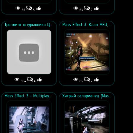
55
5
64
2
Троллинг штурмовика Цербера :D
Mass Effect 3. Клан MEU, отряд Авангард(10,11 волна, золото)
104
4
85
7
Mass Effect 3 - Multiplayer Vanguard (Штурмовик)
Хитрый саларианец (Mass Effect 3 Multiplayer)