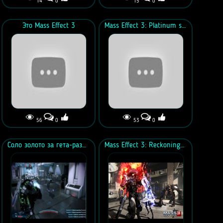
14
0
15
0
Это Mass Effect 3
Mass Effect 3: Platinum solo vs COLLECTORS on GLACIER (hazard)
56
0
53
0
Соло золото за гета-разрушителя
Mass Effect 3: Reckoning Trailer