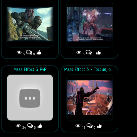
5
0
3
0
Mass Effect 3 PvP
Mass Effect 3 - Тессия, однако!
24
0
16
0