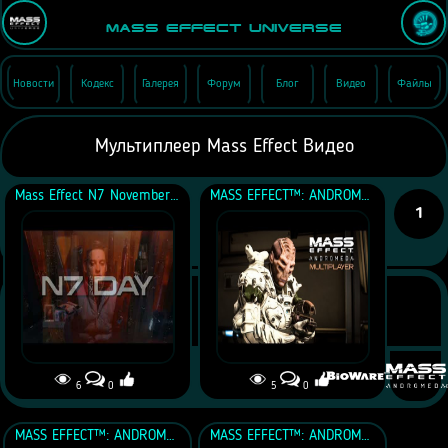
Mass Effect Universe
Новости
Кодекс
Галерея
Форум
Блог
Видео
Файлы
Мультиплеер Mass Effect Видео
Mass Effect N7 November 7 2023
MASS EFFECT™: ANDROMEDA Multiplayer: Be the Batarian Scrapper
1
6
0
5
0
MASS EFFECT™: ANDROMEDA: разбор задания АПЕКС 09 — «Наступление Роекаар»
MASS EFFECT™: ANDROMEDA: разбор задания АПЕКС 08 — «Глубже в подземелья»