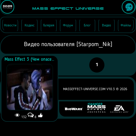
Mass Effect Universe
Новости
Кодекс
Галерея
Форум
Блог
Видео
Файлы
Видео пользователя [Starpom_Nik]
Mass Effect 3 (Чем опасен любовный треугольник?)
1
MASSEFFECT-UNIVERSE.COM V10.3 ©
2026
ISKANDER
132
8