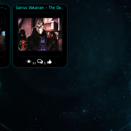
MASS EFFECT EPIC RAP - Dan Bull
Garrus Vakarian - The Dark Knight of Omega
61
0