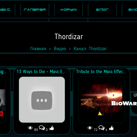
декс
Галерея
Форум
Блог
Ви
Thordizar
Главная
Видео
Канал: Thordizar
Top 10 Mass Effect Trilogy Evil Moments
13 Ways to Die - Mass Effect 3
Tribute to the Mass Effect Saga
U
89
0
72
4