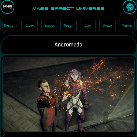
Mass Effect Universe
Новости
Кодекс
Галерея
Форум
Блог
Видео
Файлы
Andromeda