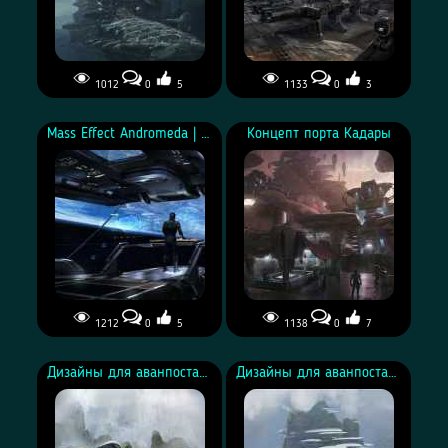
1012
0
5
1133
0
3
Mass Effect Andromeda | Концепт-арт
Концепт порта Кадары
1212
0
5
1138
0
7
Концепт порта Кадары
Дизайны для аванпоста на Эйе | Над водопадом
Дизайны для аванпоста на Эйе | Город на скале