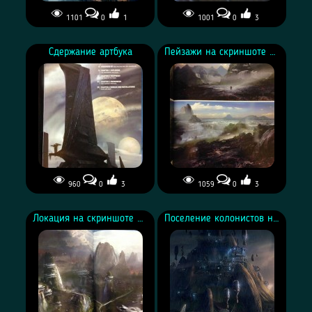
1101
0
1
1001
0
3
Скриншот обложки артбука
Скриншот первой страницы
The Art of Mass Effect:
артбука The Art of Mass
Сдержание артбука
Пейзажи на скриншоте артбука
Andromeda
Effect: Andromeda
960
0
3
1059
0
3
Скриншот содержания
Концепт-арт пейзажей на
артбука The Art of Mass
скриншоте артбука The Art
Локация на скриншоте артбука
Поселение колонистов на скриншоте артбука
Effect: Andromeda
of Mass Effect: Andromeda