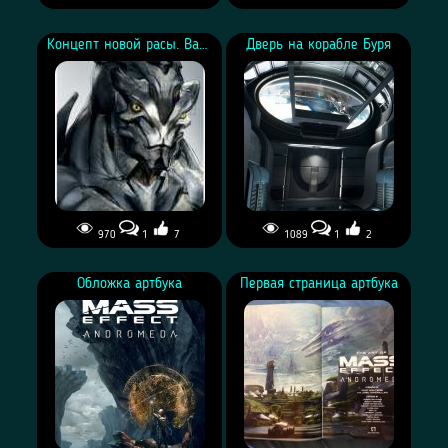
Концепт новой расы. Вариант 2
Дверь на корабле Буря
970
1
7
1089
1
2
Концепт арт двери на
корабле Буря
Обложка артбука
Первая страница артбука