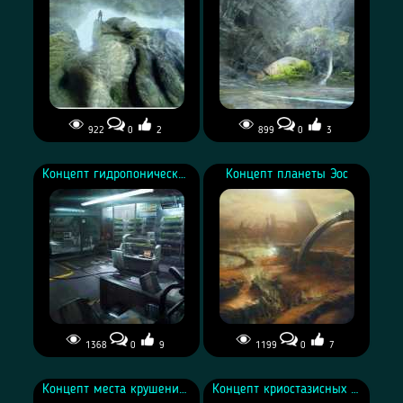
922
0
2
899
0
3
Концепты миров
Концепты миров
Андромеды
Андромеды
Концепт гидропонической лаборатории на Буре
Концепт планеты Эос
1368
0
9
1199
0
7
Концепт гидропонической
Концепт планеты Эос
лаборатории на Буре
Концепт места крушения на Убежище-7
Концепт криостазисных капсул на ковчеге Гиперион