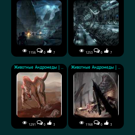
1156
0
7
1253
0
7
Концепт места крушения
Концепт криостазисных
на Убежище-7
капсул на ковчеге Гиперион
Животные Андромеды | Пустынный хищник
Животные Андромеды | Паукогусеница ?
1291
0
3
1168
0
3