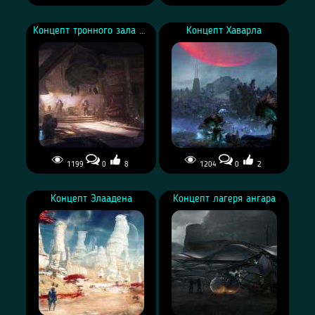
Концепт | Золотой мир
Концепт-арты от Ben Lo
Концепт тронного зала Слоан Келли
Концепт Хаварла
1199
0
8
1204
0
2
Концепт тронного зала
Из архивов BioWare:
Слоан Келли
Концепт Хаварла
Концепт Элаадена
Концепт лагеря ангара