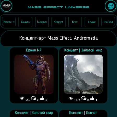
Mass Effect Universe
Новости
Кодекс
Галерея
Форум
Блог
Видео
Файлы
Концепт-арт Mass Effect: Andromeda
Броня N7
Концепт | Золотой мир
950
0
3
1173
0
1
Броня N7
Концепт | Золотой мир
Концепт | Золотой мир
Концепт | Ковчег