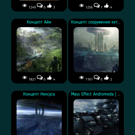
1249
0
3
1256
1
4
Из архивов BioWare:
Из архивов BioWare:
Концепт Элаадена
концепт лагеря ангара
Концепт Айи
Концепт сооружения кеттов
1821
0
4
1161
0
2
Концепт Айи
Концепт сооружения кеттов
Концепт Нексуса
Mass Effect Andromeda | Концепт-арт