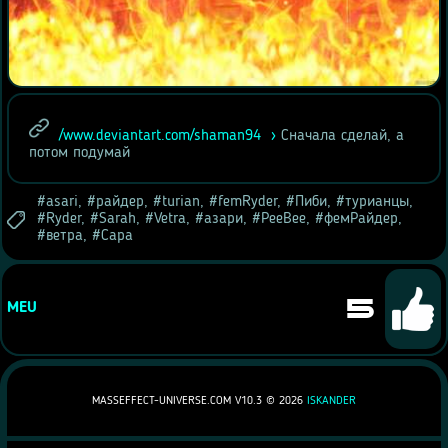
/www.deviantart.com/shaman94
Сначала сделай, а
потом подумай
asari
,
райдер
,
turian
,
femRyder
,
Пиби
,
турианцы
,
Ryder
,
Sarah
,
Vetra
,
азари
,
PeeBee
,
фемРайдер
,
ветра
,
Сара
5
MEU
MASSEFFECT-UNIVERSE.COM V10.3 ©
2026
ISKANDER