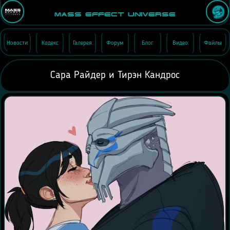
Mass Effect Universe
Новости
Кодекс
Галерея
Форум
Блог
Видео
Файлы
Сара Райдер и Тирэн Кандрос