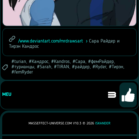
/www.deviantart.com/mrdrawsart
Сара Райдер и
Тирэн Кандрос
turian
,
Кандрос
,
Kandros
,
Сара
,
фемРайдер
,
турианцы
,
Sarah
,
TIRAN
,
райдер
,
Ryder
,
Тирэн
,
femRyder
3
MEU
MASSEFFECT-UNIVERSE.COM V10.3 ©
2026
ISKANDER