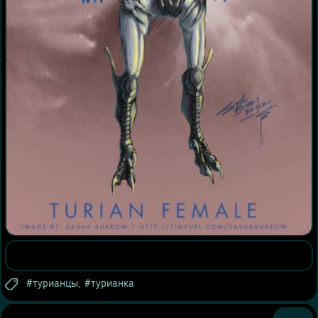
турианцы
,
турианка