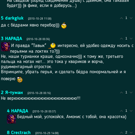
На свадьбе (обряд соединения душь) с Дайном, она такааая
будет))) (в фике, если я доберусь...)
5
darkgluk
1
(2010-10-28 11:58)
да с бёдрами явно перебор)))
3
НАРАДА
1
(2010-10-28 00:36)
И правда "Тавык"
интересно, ей удобео одежду носить с
перьями на локтях то?)))
Не, наши турианки краше, однозначно))) к тому же, третьего
пальца на ногах нет... это тока у квариков и ворча,
рудиментарный отросток.
Впринципе, убрать перья, и сделать бёдра понормальней и я
поверю
2
Я-туман
1
(2010-10-28 00:16)
Не верююююююююююююююююююю!!!
4
НАРАДА
1
(2010-10-28 00:37)
Бедный мой, успокойся, Амонис с тобой, она красотка)
8
Crectrach
2
(2010-10-29 14:08)