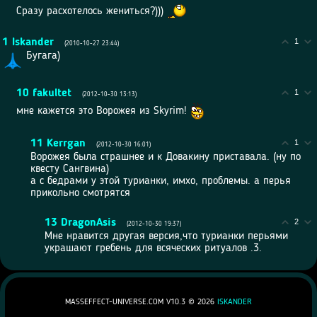
Cразу расхотелось жениться?)))
1
Iskander
1
(2010-10-27 23:44)
Бугага)
10
fakultet
1
(2012-10-30 13:13)
мне кажется это Ворожея из Skyrim!
11
Kerrgan
1
(2012-10-30 16:01)
Ворожея была страшнее и к Довакину приставала. (ну по
квесту Сангвина)
а с бедрами у этой турианки, имхо, проблемы. а перья
прикольно смотрятся
13
DragonAsis
2
(2012-10-30 19:37)
Мне нравится другая версия,что турианки перьями
украшают гребень для всяческих ритуалов .3.
MASSEFFECT-UNIVERSE.COM V10.3 ©
2026
ISKANDER