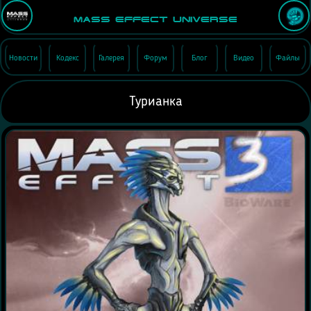
Mass Effect Universe
Новости
Кодекс
Галерея
Форум
Блог
Видео
Файлы
Турианка