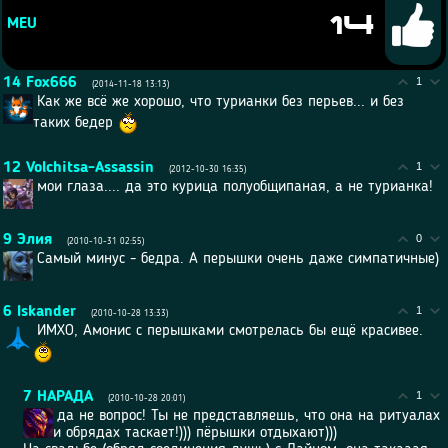
14
MEU
14
Fox666
1
(2014-11-18 13:13)
Как же всё же хорошо, что турианки без перьев... и без
таких бедер
12
Volchitsa-Assassin
1
(2012-10-30 16:35)
мои глаза.... да это курица полуобщипаная, а не турианка!
9
Элия
0
(2010-10-31 02:55)
Самый минус - бедра. А перышки очень даже симпатичные)
6
Iskander
1
(2010-10-28 13:33)
ИМХО, Амонис с перышками смотрелась бы ещё красивее.
7
НАРАДА
1
(2010-10-28 20:01)
да не вопрос! Ты не представляешь, что она на ритуалах
и обрядах таскает!))) пёрышки отдыхают)))