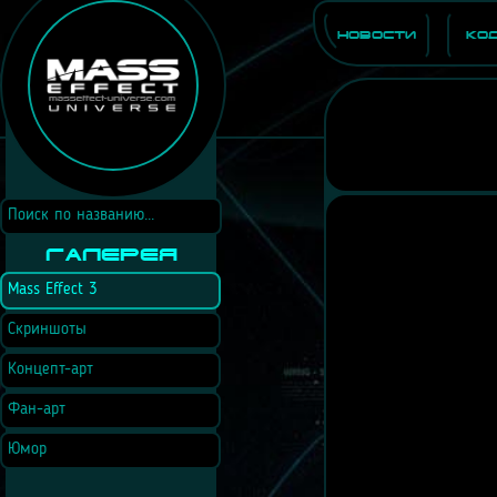
Новости
Ко
Галерея
Mass Effect 3
Скриншоты
Концепт-арт
Фан-арт
Юмор