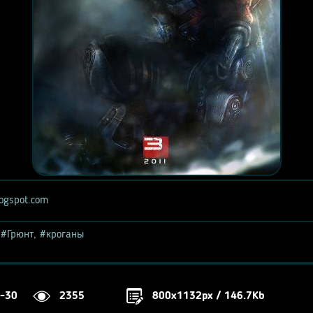
blogspot.com
,
Грюнт
,
кроганы
-30
2355
800x1132px / 146.7Kb