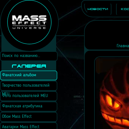
Новости
Ко
Главн
Галерея
Фанатский альбом
Творчество пользователей
MEU
Фото пользователей MEU
Фанатская атрибутика
Обои Mass Effect
Аватарки Mass Effect