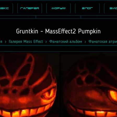
декс
Галерея
Форум
Блог
Ви
Gruntkin - MassEffect2 Pumpkin
ая
Галерея Mass Effect
Фанатский альбом
Фанатская атри