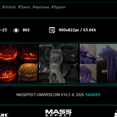
,
Urdnot
,
Грюнт
,
кроганы
,
Урднот
0-23
865
900x822px / 63.6Kb
MASSEFFECT-UNIVERSE.COM V10.3 ©
2026
ISKANDER