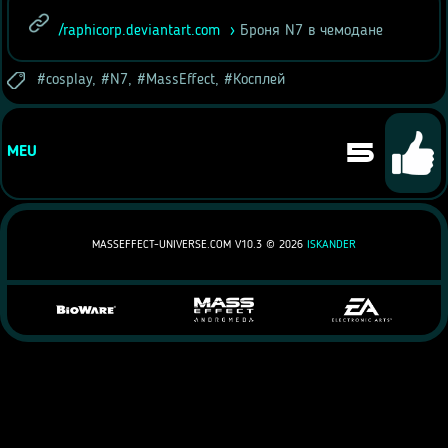
/raphicorp.deviantart.com
Броня N7 в чемодане
cosplay
,
N7
,
MassEffect
,
Косплей
5
MEU
MASSEFFECT-UNIVERSE.COM V10.3 ©
2026
ISKANDER