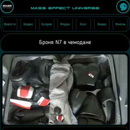
Mass Effect Universe
Новости
Кодекс
Галерея
Форум
Блог
Видео
Файлы
Броня N7 в чемодане