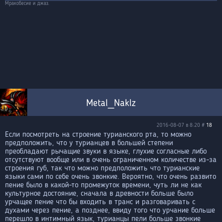
Мракобесие и джаз.
Metal_Naklz
2016-08-07 в 8:20 #
18
Если посмотреть на строение турианского рта, то можно
предположить, что у турианцев в большей степени
преобладают рычащие звуки в языке, глухие согласные либо
отсутствуют вообще или в очень ограниченном количестве из-за
строения губ, так что можно предположить что турианские
языки сами по себе очень звонкие. Вероятно, что очень развито
пение было в какой-то промежуток времени, чуть ли не как
культурное достояние, сначала в древности больше было
урчащее пение что бы входить в транс и разговаривать с
духами через пение, а позднее, ввиду того что урчание больше
перешло в интимный язык, турианцы пели больше звонкие