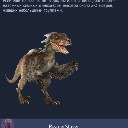
Если ещё точнее, то не птеродактилей, а велоцерапторов -
наземных хищных динозавров, высотой около 2-3 метров,
живших небольшими группами.
ReaperSlayer