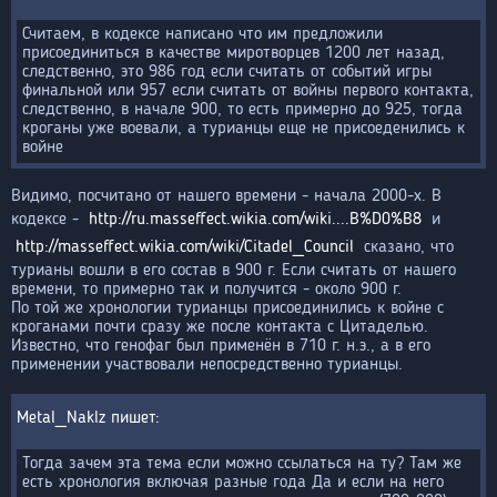
Считаем, в кодексе написано что им предложили
присоединиться в качестве миротворцев 1200 лет назад,
следственно, это 986 год если считать от событий игры
финальной или 957 если считать от войны первого контакта,
следственно, в начале 900, то есть примерно до 925, тогда
кроганы уже воевали, а турианцы еще не присоеденились к
войне
Видимо, посчитано от нашего времени - начала 2000-х. В
кодексе -
http://ru.masseffect.wikia.com/wiki....B%D0%B8
и
http://masseffect.wikia.com/wiki/Citadel_Council
сказано, что
турианы вошли в его состав в 900 г. Если считать от нашего
времени, то примерно так и получится - около 900 г.
По той же хронологии турианцы присоединились к войне с
кроганами почти сразу же после контакта с Цитаделью.
Известно, что генофаг был применён в 710 г. н.э., а в его
применении участвовали непосредственно турианцы.
Metal_Naklz
Тогда зачем эта тема если можно ссылаться на ту? Там же
есть хронология включая разные года Да и если на него