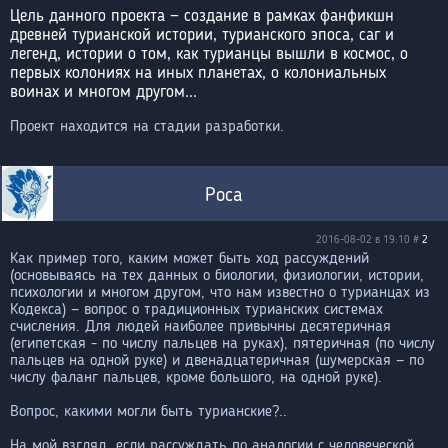
Цель данного проекта — создание в рамках фанфикшн
древней турианской истории, турианского эпоса, саг и
легенд, истории о том, как турианцы вышли в космос, о
первых колониях на иных планетах, о колониальных
воинах и многом другом...
Проект находится на стадии разработки.
Роса
2016-08-02 в 19:10 #
2
Как пример того, каким может быть ход рассуждений
(основываясь на тех данных о биологии, физиологии, истории,
психологии и многом другом, что нам известно о турианцах из
Кодекса) — вопрос о традиционных турианских системах
счисления. Для людей наиболее привычны десятеричная
(египетская - по числу пальцев на руках), пятеричная (по числу
пальцев на одной руке) и двенадцатеричная (шумерская — по
числу фаланг пальцев, кроме большого, на одной руке).
Вопрос, какими могли быть турианские?..
На мой взгляд, если рассуждать по аналогии с человеческой