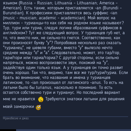
языком (Russia - Russian; Lithuania - Lithuanian; America -
American). Есть такие, которым приставляется -an (Burundi -
Burundian). К профессиям приставляется весь суффикс -ian
(music - musician; academic - academician). Мой вопрос на
миллион - турианцы-то как себя на родном языке называют?
Тур, тури или туриа, следуя логике образования суффиксов в
английском? Тут же следующий вопрос. У турианцев губ нет, а
то, что вместо них, не сильно-то гнется. Соответственно, как
они произносят букву "у"? Попробовав несколько раз сказать
"турианец", не шевеля губами, вместо "у" вылезло нечто
среднее между "о" и "а". Следовательно, может, это тар/тор,
тари/тори или тариа/ториа? С другой стороны, если сильно
напрячься, можно воспроизвести звук, похожий на "у",
задействуя один только язык. А у турианцев он точно развит
очень хорошо. Так что, видимо, там все же тур/тури/туриа. Если
брать во внимание, что названия и имена у турианцев
латинские, то -ian произошел от латинского -anus. То есть на
латыни было бы turianus, насколько я понимаю. То есть
остается собственно тури и турианус. Но последний вариант
мне не нравится
Требуются знатоки латыни для решения
моей заморочки
Мракобесие и джаз.