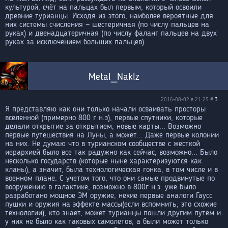
культурой, счёт на пальцах был первым, который освоили
древние турианцы. Исходя из этого, наиболее вероятные для
них системы счисления — шестеричная (по числу пальцев на
руках) и двенадцатеричная (по числу фаланг пальцев на двух
руках за исключением больших пальцев).
Metal_Naklz
2016-08-02 в 21:25 #
3
Я представляю как они только начали осваивать просторы
вселенной (примерно 800 г н.э), первые спутники, которые
делали открытие за открытием, новые карты... Возможно
первые путешествия на Луны, а может... Даже первые колонии
на них. Не думаю что в турианском сообществе с жесткой
иерархией было все так радужно как сейчас, возможно... Было
несколько государств (которые ныне характеризуются как
кланы), а значит, была технологическая гонка, в том числе и в
военном плане. С учетом того, что они самые продвинутые по
вооружению в галактике, возможно в 800г н.э. уже было
разработано мощное ЭМ оружие, некие первые аналоги Гаусс
пушки и оружия на эффекте массы(если вспомнить, это схожие
технологии), кто знает, может турианцы пошли другим путем и
у них не было как таковых самолетов, а были может только