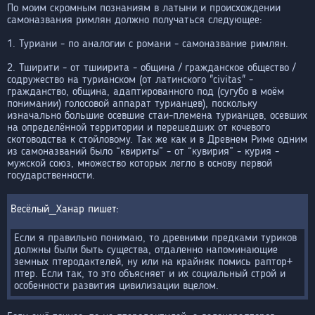
По моим скромным познаниям в латыни и происхождении
самоназвания римлян должно получаться следующее:
1. Туриани - по аналогии с романи - самоназвание римлян.
2. Тширити - от тшиирита - община / гражданское общество /
содружество на турианском (от латинского "civitas" -
гражданство, община, адаптированного под (сугубо в моём
понимании) голосовой аппарат турианцев), поскольку
изначально большие осевшие стаи-племена турианцев, осевших
на определённой территории и перешедших от кочевого
скотоводства к стойловому. Так же как и в Древнем Риме одним
из самоназваний было “квириты” - от “кувирия” - курия -
мужской союз, множество которых легло в основу первой
государственности.
Весёлый_Ханар
Если я правильно понимаю, то древними предками туриков
должны были быть существа, отдаленно напоминающие
земных птеродактелей, ну или на крайняк помись раптор+
птер. Если так, то это объясняет и их социальный строй и
особенности развития цивилизации вцелом.