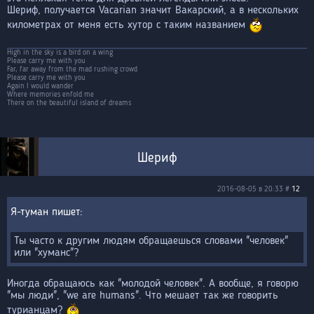
Шериф
, получается Vacarian значит Вакарский, а в нескольких
километрах от меня есть хутор с таким названием
High in the sky is a bird on a wing
Please carry me with you
Far, far away from the mad rushing crowd
Please carry me with you
Again I would wander
Where memories enfold me
There on the beautiful island of dreams
Шериф
2016-08-05 в 20:33 #
12
Я-туман
Ты часто к другим людям обращаешься словами "человек"
или "хуманс"?
Иногда обращаюсь как "молодой человек". А вообще, я говорю
"мы люди", "we are humans". Что мешает так же говорить
турианцам?