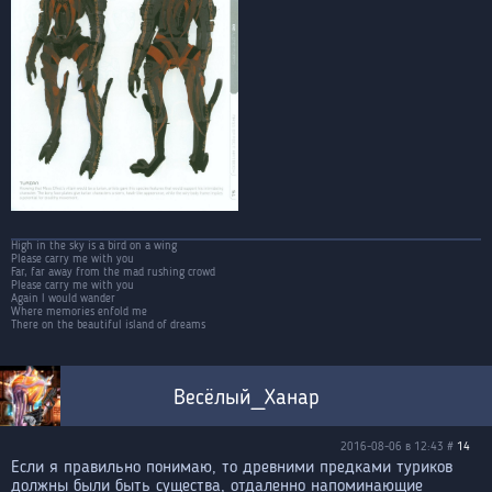
High in the sky is a bird on a wing
Please carry me with you
Far, far away from the mad rushing crowd
Please carry me with you
Again I would wander
Where memories enfold me
There on the beautiful island of dreams
Весёлый_Ханар
2016-08-06 в 12:43 #
14
Если я правильно понимаю, то древними предками туриков
должны были быть существа, отдаленно напоминающие