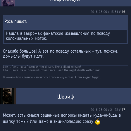
2016-08-06 в 13:31 #
16
Роса
Нашла в закромах фанатские измышления по поводу
колониальных меток:
Спасибо большое! А вот по поводу остальных - тут, похоже.
домыслы будут идти.
Life it feels like a frozen winter dream, like a silent scream!
Life it feels like a thousand frozen tears... and the night dwells within me!
В ночном бою главное - засветить противнику в глаз. А там видно будет...
Шериф
2016-08-06 в 21:22 #
17
Может, есть смысл решенные вопросы кидать куда-нибудь в
шапку темы? Или даже в энциклопедию сразу