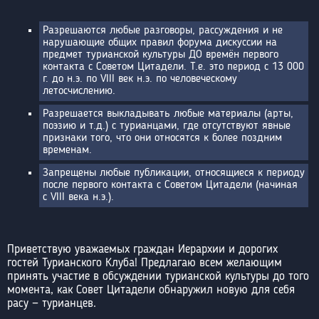
Разрешаются любые разговоры, рассуждения и не
нарушающие общих правил форума дискуссии на
предмет турианской культуры ДО времён первого
контакта с Советом Цитадели. Т.е. это период с 13 000
г. до н.э. по VIII век н.э. по человеческому
летосчислению.
Разрешается выкладывать любые материалы (арты,
поэзию и т.д.) с турианцами, где отсутствуют явные
признаки того, что они относятся к более поздним
временам.
Запрещены любые публикации, относящиеся к периоду
после первого контакта с Советом Цитадели (начиная
с VIII века н.э.).
Приветствую уважаемых граждан Иерархии и дорогих
гостей Турианского Клуба! Предлагаю всем желающим
принять участие в обсуждении турианской культуры до того
момента, как Совет Цитадели обнаружил новую для себя
расу — турианцев.