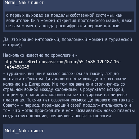
Metal_Naklz
о первых выходах за пределы собственной системы, как
волнителен был момент открытия протеанского маяка, даже
не сам момент, а когда расшифровали первые данные.
Да, это крайне интересный, переломный момент в турианской
истории))
Насколько известно по хронологии -
http://masseffect-universe.com/forum/65-1486-120187-16-
1434488048
- турианцы вышли в космос более чем за тысячу лет до
контакта с Советом Цитадели и в 4-м веке до н.э. основали
колонию на Дигериссе. И в том же веке они столкнулись со
страшной войной между колониями, в результате которой,
например, появились колониальные татуировки на лицевых
пластинах. Тысяча лет освоения космоса до первого контакта с
Советом - период, поражающий своей продолжительностью и
тем, что могло происходить в нём. Осваивались новые планеты,
создавались колонии, появлялись новые технологии.
Metal_Naklz