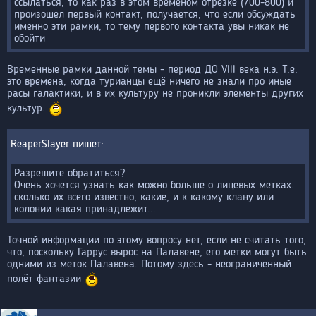
ссылаться, то как раз в этом временом отрезке (700-800) и
произошел первый контакт, получается, что если обсуждать
именно эти рамки, то тему первого контакта увы никак не
обойти
Временные рамки данной темы - период ДО VIII века н.э. Т.е.
это времена, когда турианцы ещё ничего не знали про иные
расы галактики, и в их культуру не проникли элементы других
культур.
ReaperSlayer
Разрешите обратиться?
Очень хочется узнать как можно больше о лицевых метках.
сколько их всего известно, какие, и к какому клану или
колонии какая принадлежит...
Точной информации по этому вопросу нет, если не считать того,
что, поскольку Гаррус вырос на Палавене, его метки могут быть
одними из меток Палавена. Потому здесь - неограниченный
полёт фантазии