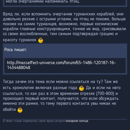
могла очертаниями напоминать птиц.
Вряд ли, если вспомнить очертание турианских кораблей, они
довольно резкие с острыми углами, на птиц не похоже, больше
похоже на самих турианцев, возможно, первые космические
корабли главные конструировщики, точнее их вид, срисовывали
со своих возлюбленных, тем самым подтверждая грацию и
красоту турианок
Роса
http://masseffect-universe.com/forum/65-1486-120187-16-
1434488048
Тогда зачем эта тема если можно ссылаться на ту? Там же
есть хронология включая разные года
Да и если на него
ссылаться, то как раз в этом временом отрезке (700-800) и
произошел первый контакт, получается, что если обсуждать
именно эти рамки, то тему первого контакта увы никак не
обойти
В твоих глазах отражалось такое яркое сегодня
холодное солнце
.