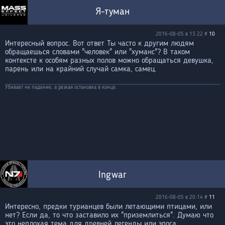
Я-туман
2016-08-05 в 13:22 #
10
Интересный вопрос. Вот ответ Ты часто к другим людям
обращаешься словами "человек" или "хуманс"? В таком
контексте к особям разных полов можно обращаться девушка,
парень или на крайний случай самка, самец.
Убивает не падение, а резкая остановка в конце.
Ingwar
2016-08-05 в 20:14 #
11
Интересно, предки турианцев были летающими птицами, или
нет? Если да, то что заставило их "приземлиться". Думаю что
это неплохая тема для древней легенды или эпоса.