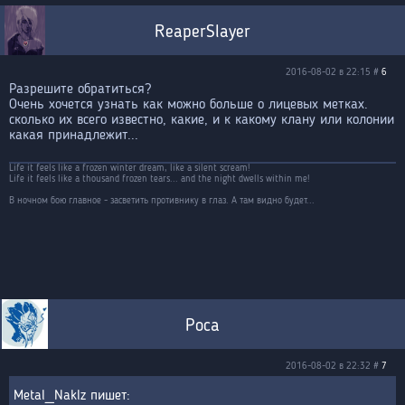
ReaperSlayer
2016-08-02 в 22:15 #
6
Разрешите обратиться?
Очень хочется узнать как можно больше о лицевых метках.
сколько их всего известно, какие, и к какому клану или колонии
какая принадлежит...
Life it feels like a frozen winter dream, like a silent scream!
Life it feels like a thousand frozen tears... and the night dwells within me!
В ночном бою главное - засветить противнику в глаз. А там видно будет...
Роса
2016-08-02 в 22:32 #
7
Metal_Naklz