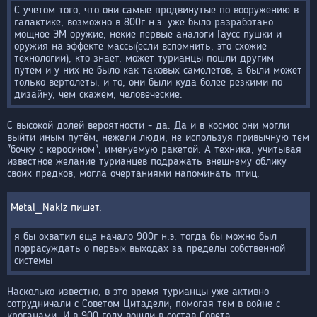
С учетом того, что они самые продвинутые по вооружению в
галактике, возможно в 800г н.э. уже было разработано
мощное ЭМ оружие, некие первые аналоги Гаусс пушки и
оружия на эффекте массы(если вспомнить, это схожие
технологии), кто знает, может турианцы пошли другим
путем и у них не было как таковых самолетов, а были может
только вертолеты, и то, они были куда более резкими по
дизайну, чем скажем, человеческие.
С высокой долей вероятности - да. Да и в космос они могли
выйти иным путём, нежели люди, не используя привычную тем
"бочку с керосином", именуемую ракетой. А техника, учитывая
известное желание турианцев подражать внешнему облику
своих предков, могла очертаниями напоминать птиц.
Metal_Naklz
я бы охватил еще начало 900г н.э. тогда бы можно был
поррасуждать о первых выходах за пределы собственной
системы
Насколько известно, в это время турианцы уже активно
сотрудничали с Советом Цитадели, помогая тем в войне с
кроганами. И в 900 году вошли в состав Совета.