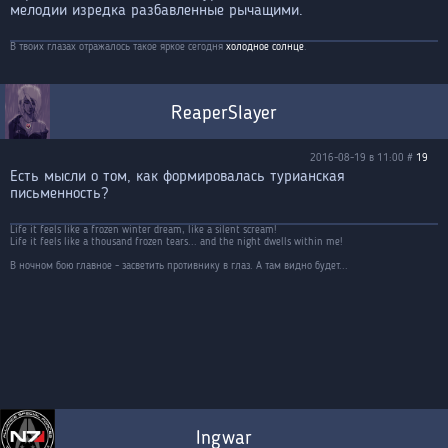
мелодии изредка разбавленные рычащими.
В твоих глазах отражалось такое яркое сегодня
холодное солнце
.
ReaperSlayer
2016-08-19 в 11:00 #
19
Есть мысли о том, как формировалась турианская
письменность?
Life it feels like a frozen winter dream, like a silent scream!
Life it feels like a thousand frozen tears... and the night dwells within me!
В ночном бою главное - засветить противнику в глаз. А там видно будет...
Ingwar