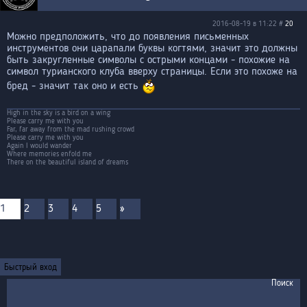
2016-08-19 в 11:22 #
20
Можно предположить, что до появления письменных
инструментов они царапали буквы когтями, значит это должны
быть закругленные символы с острыми концами - похожие на
символ турианского клуба вверху страницы. Если это похоже на
бред - значит так оно и есть
High in the sky is a bird on a wing
Please carry me with you
Far, far away from the mad rushing crowd
Please carry me with you
Again I would wander
Where memories enfold me
There on the beautiful island of dreams
1
2
3
4
5
»