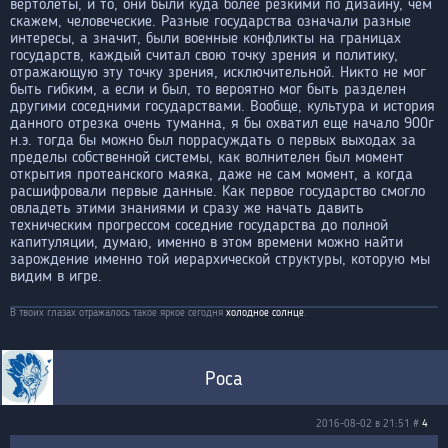
вертолеты, и то, они были куда более резкими по дизайну, чем
скажем, человеческие. Разные государства означали разные
интересы, а значит, были военные конфликты на границах
государств, каждый считал свою точку зрения и политику,
отражающую эту точку зрения, исключительной. Никто не мог
быть гибким, а если и был, то вероятно мог быть разделен
другими соседними государствами. Вообще, культура и история
данного отрезка очень туманна, я бы охватил еще начало 900г
н.э. тогда бы можно был поррасуждать о первых выходах за
пределы собственной системы, как волнителен был момент
открытия протеанского маяка, даже не сам момент, а когда
расшифровали первые данные. Как первое государство смогло
овладеть этими знаниями и сразу же начать давить
техническим прогрессом соседние государства до полной
капитуляции, думаю, именно в этом времени можно найти
зарождение именно той иерархической структуры, которую мы
видим в игре.
В твоих глазах отражалось такое яркое сегодня
холодное солнце
.
Роса
2016-08-02 в 21:51 #
4