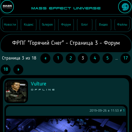
Mass Effect Universe
Новости
Кодекс
Галерея
Форум
Блог
Видео
Файлы
ФРПГ "Горячий Снег" - Страница 3 - Форум
Страница
3
из
18
«
1
2
3
4
5
…
17
18
»
Vulture
Offline
2019-09-26 в 11:53 #
1