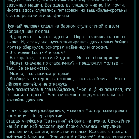
людей, кажется, что нет никакого вторжения опасных 
разумных машин. Всё здесь выглядело мирно. Ну, почти. 
Иногда здесь случались потасовки, но вышибалы-кроганы 
быстро решали эти конфликты.
Нужный человек сидел на барном стуле спиной к двум 
подошедшим людям.
- Эд, привет, - начал рядовой. - Пора заканчивать, скоро 
вылет. И, к тому же, нужно экипировать двух новых бойцов.
Молтер обернулся, осмотрел наёмницу и спросил:
- Это новый боец? А второй?
- На корабле, - ответил Хадсон. - Мы за тобой пришли.
- Может, сначала по стаканчику? - предложил Молтер. - 
Так... За знакомство.
- Можно, - согласился рядовой.
- Вообще, я не терплю алкоголь, - сказала Алиса. - Но от 
лёгкого коктейля не откажусь.
Она посмотрела в глаза Хадсона, "мол, ещё не пожалел, что 
вспомнил о долге". Рядовой немного подумал и заказал 
коктейль девушке.
- Так, с бронёй разобрались, - сказал Молтер, осматривая 
наёмницу. - Теперь оружие.
Старая униформа "Затмения" ей была не нужна. Оружейник 
нашёл для неё подходящую броню Альянса: нагрудник, 
наголенники, сапоги, перчатки и шлем. Всё синего цвета с 
эмблемой Альянса - "Большая А с Землёй". Алиса положила 