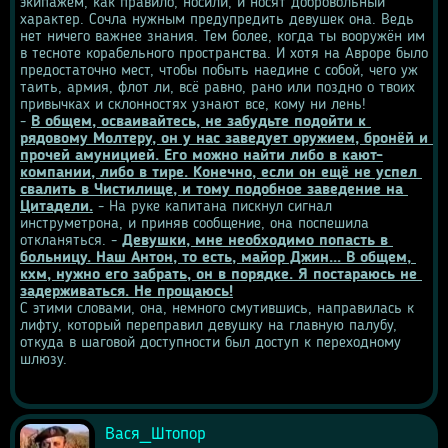
экипажем, как правило, носили, и носят добровольный 
характер. Сочла нужным предупредить девушек она. Ведь 
нет ничего важнее знания. Тем более, когда ты вооружён им 
в тесноте корабельного пространства. И хотя на Авроре было 
предостаточно мест, чтобы побыть наедине с собой, чего уж 
таить, армия, флот ли, всё равно, рано или поздно о твоих 
привычках и склонностях узнают все, кому ни лень!
- 
В общем, осваивайтесь, не забудьте подойти к 
рядовому Молтеру, он у нас заведует оружием, бронёй и 
прочей амуницией. Его можно найти либо в кают-
компании, либо в тире. Конечно, если он ещё не успел 
свалить в Чистилище, и тому подобное заведение на 
Цитадели.
 - На руке капитана пискнул сигнал 
инструметрона, и приняв сообщение, она поспешила 
откланяться. - 
Девушки, мне необходимо попасть в 
больницу. Наш Антон, то есть, майор Джин... В общем, 
кхм, нужно его забрать, он в порядке. Я постараюсь не 
задерживаться. Не прощаюсь!
С этими словами, она, немного смутившись, направилась к 
лифту, который переправил девушку на главную палубу, 
откуда в шаговой доступности был доступ к переходному 
шлюзу.
Вася_Штопор