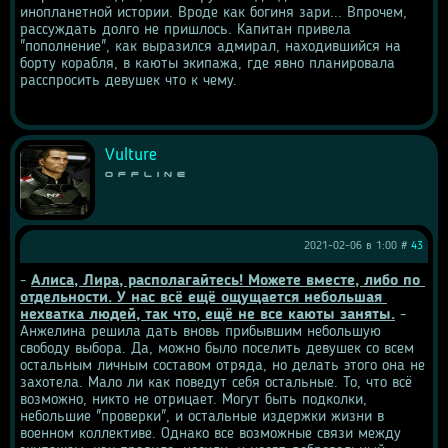
инопланетной истории. Вроде как богиня зари... Впрочем, 
рассуждать долго не пришлось. Капитан привела 
"пополнение", как выразился адмирал, находившийся на 
борту корабля, в каюты экипажа, где явно планировала 
расспросить девушек что к чему.
Vulture
Offline
2021-02-06 в 1:00 #
43
- 
Алиса, Лира, располагайтесь! Можете вместе, либо по 
отдельности. У нас всё ещё ощущается небольшая 
нехватка людей, так что, ещё не все каюты заняты.
 - 
Анжелина решила дать вновь прибывшим небольшую 
свободу выбора. Да, можно было поселить девушек со всем 
остальным личным составом отряда, но делать этого она не 
захотела. Мало ли как поведут себя остальные. То, что всё 
возможно, никто не отрицает. Могут быть подколки, 
небольшие "проверки", и остальные издержки жизни в 
военном коллективе. Однако все возможные связи между 