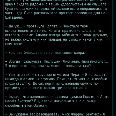
Листиния уже заканчивала свой рассказ. Коллет всё это 
время сидела рядом и с явным удовольствием её слушала. 
Судя по реакции капрала, ей больше всего понравилась та 
часть, где Лира рассказывала про свои последние дни на 
Цитадели.
— Да уж... — протянула Коллет. — Помотало тебя 
основательно, это точно. Кстати, правильно сделала, что 
осталась с нами. Альянс всегда заботится о своих друзьях, 
не важно, сколько у них пальцев на руках и какой у них 
цвет кожи.
— Ещё раз благодарю за теплые слова, капрал.
— Всегда пожалуйста. Послушай, Листиния. Твой пистолет... 
Это единственное, чем ты можешь пользоваться?
— Увы, это так, — с грустью отметила Лира. — Я не солдат, 
никогда в армии не служила. Признаться честно, я вообще 
плохо стреляю. До сих пор я использовала оружие по 
прямому назначению только три раза в жизни.
— Бывает, что поделаешь, — развела руками Коллет. — А что 
насчёт биотики? Вы, азари, насколько я знаю, очень 
способны в этой области.
— Вынуждена вас разочаровать, мисс Ферроу. Биотикой я 