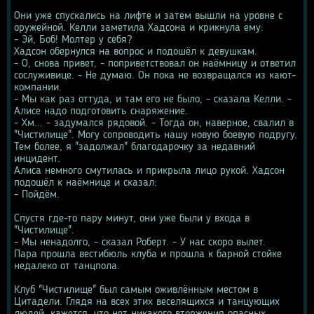
Они уже спускались на лифте и затем вышли на уровне с 
оружейной. Келли заметила Хадсона и крикнула ему:
- Эй, Боб! Молтер у себя?
Хадсон обернулся на вопрос и подошёл к девушкам.
- О, снова привет, - поприветствовал он наёмницу и ответил 
сослуживице. - Не думаю. Он пока не возвращался из кают-
компании.
- Мы как раз оттуда, и там его не было, - сказала Келли. - 
Алисе надо подготовить снаряжение.
- Хм... - задумался рядовой. - Тогда он, наверное, свалил в 
"Чистилище". Могу сопроводить нашу новую боевую подругу. 
Тем более, я "задолжал" благодарочку за недавний 
инцидент.
Алиса немного смутилась и прикрыла лицо рукой. Хадсон 
подошёл к наёмнице и сказал:
- Пойдём.
Спустя где-то пару минут, они уже были у входа в 
"Чистилище".
- Мы ненадолго, - сказал Роберт. - У нас скоро вылет.
Пара прошла вестибюль клуба и прошла к барной стойке 
недалеко от танцпола.
Клуб "Чистилище" был самым оживлённым местом в 
Цитадели. Глядя на всех этих веселящихся и танцующих 