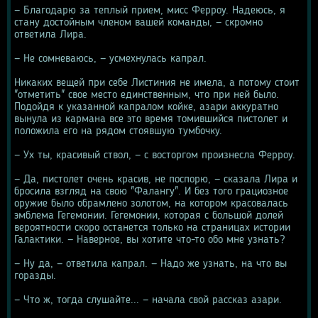
— Благодарю за теплый прием, мисс Ферроу. Надеюсь, я 
стану достойным членом вашей команды, — скромно 
ответила Лира.
— Не сомневаюсь, — усмехнулась капрал.
Никаких вещей при себе Листиния не имела, а потому стоит 
"отметить" свое место единственным, что при ней было. 
Подойдя к указанной капралом койке, азари аккуратно 
вынула из кармана все это время томившийся пистолет и 
положила его на рядом стоявшую тумбочку.
— Ух ты, красивый ствол, — с восторгом произнесла Ферроу.
— Да, пистолет очень красив, не поспорю, — сказала Лира и 
бросила взгляд на свою "Фалангу". И без того грациозное 
оружие было обрамлено золотом, на котором красовалась 
эмблема Гегемонии. Гегемонии, которая с большой долей 
вероятности скоро останется только на страницах истории 
Галактики. — Наверное, вы хотите что-то обо мне узнать?
— Ну да, — ответила капрал. — Надо же узнать, на что вы 
горазды.
— Что ж, тогда слушайте... — начала свой рассказ азари.