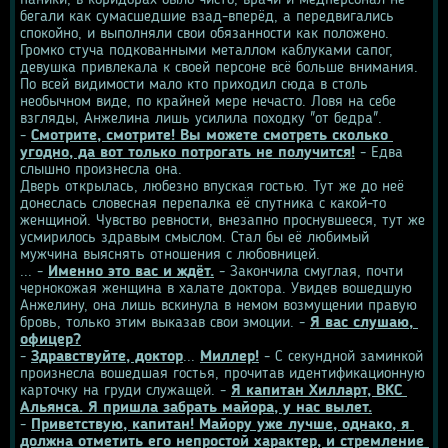
паники, в коридорах было чисто, врачи и медперсонал не 
бегали как сумасшедшие взад-вперёд, а передвигались 
спокойно, и выполняли свои обязанности как положено. 
Громко стуча подкованными металлом каблуками сапог, 
девушка привлекала к своей персоне всё больше внимания. 
По всей видимости мало кто приходил сюда в столь 
необычном виде, по крайней мере нечасто. Ловя на себе 
взгляды, Анжелина лишь усилила походку "от бедра".
- 
Смотрите, смотрите! Вы можете смотреть сколько 
угодно, да вот только потрогать не получится!
 - Едва 
слышно произнесла она.
Дверь открылась, любезно впуская гостью. Тут же до неё 
донеслась словесная перепалка её спутника с какой-то 
женщиной. Чувство ревности, внезапно проснувшееся, тут же 
усмирилось здравым смыслом. Стал бы её любимый 
мужчина выяснять отношения с любовницей.
... - 
Именно это вас и ждёт.
 - Закончила смуглая, почти 
чернокожая женщина в халате доктора. Увидев вошедшую 
Анжелину, она лишь вскинула в немом возмущении правую 
бровь, только этим выказав свои эмоции. - 
Я вас слушаю, 
офицер?
- 
Здравствуйте, доктор
... 
Миллер!
 - С секундной заминкой 
произнесла вошедшая гостья, прочитав идентификационную 
карточку на груди служащей. - 
Я капитан Хилларт, ВКС 
Альянса. Я пришла забрать майора, у нас вылет.
- 
Приветствую, капитан! Майору уже лучше, однако, я 
должна отметить его непростой характер, и стремление 