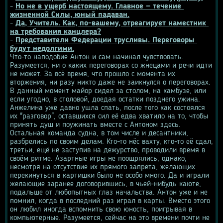
- 
Но не в ущерб настоящему. Главное — течение 
жизненной Силы, юный падаван.
- 
Да, Учитель. Как, по-вашему, отреагирует наместник 
на требования канцлера?
- 
Представители Федерации трусливы. Переговоры 
будут недолгими.
Что-то наподобие Антон и сам начинал чувствовать. 
Разумеется, ни о каких переговорах со жнецами и речи идти 
не может. За всё время, что прошло с момента их 
вторжения, ни разу никто даже не заикнулся о переговорах.
В данный момент майор сидел за столом, на камбузе, или 
если угодно, в столовой, доедая остатки позднего ужина. 
Анжелина уже давно ушла спать, после того как состоялся 
их "разговор", оставшихся сил её едва хватило на то, чтобы 
принять душ и поужинать вместе с Антоном здесь. 
Остальная команда судна, в том числе и десантники, 
разбрелись по своим делам. Кто-то нёс вахту, кто-то её сдал, 
третьи, ещё не заступив на дежурство, проводили время в 
своём ритме. Азартные игры не поощрялись, однако, 
несмотря на отсутствие их прямого запрета, желающих 
перекинуться в картишки было не особо много. Да и играли 
желающие заранее договорившись, в чьей-нибудь каюте, 
подальше от любопытных глаз начальства. Антон уже и не 
помнил, когда в последний раз играл в карты. Вместо этого 
он любил иногда вспомнить свою юность, поигрывая в 
компьютерные. Разумеется, сейчас на это времени почти не 