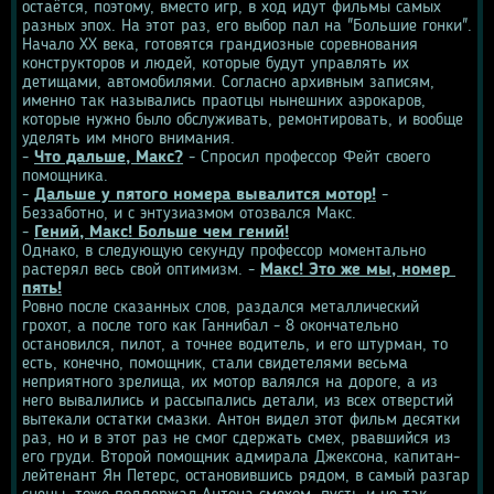
остаётся, поэтому, вместо игр, в ход идут фильмы самых 
разных эпох. На этот раз, его выбор пал на "Большие гонки". 
Начало XX века, готовятся грандиозные соревнования 
конструкторов и людей, которые будут управлять их 
детищами, автомобилями. Согласно архивным записям, 
именно так назывались праотцы нынешних аэрокаров, 
которые нужно было обслуживать, ремонтировать, и вообще 
уделять им много внимания.
- 
Что дальше, Макс?
 - Спросил профессор Фейт своего 
помощника.
- 
Дальше у пятого номера вывалится мотор!
 - 
Беззаботно, и с энтузиазмом отозвался Макс.
- 
Гений, Макс! Больше чем гений!
Однако, в следующую секунду профессор моментально 
растерял весь свой оптимизм. - 
Макс! Это же мы, номер 
пять!
Ровно после сказанных слов, раздался металлический 
грохот, а после того как Ганнибал - 8 окончательно 
остановился, пилот, а точнее водитель, и его штурман, то 
есть, конечно, помощник, стали свидетелями весьма 
неприятного зрелища, их мотор валялся на дороге, а из 
него вывалились и рассыпались детали, из всех отверстий 
вытекали остатки смазки. Антон видел этот фильм десятки 
раз, но и в этот раз не смог сдержать смех, рвавшийся из 
его груди. Второй помощник адмирала Джексона, капитан-
лейтенант Ян Петерс, остановившись рядом, в самый разгар 