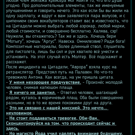
любой член экипажа крейсера мог найти то, что его душе 
угодно. Про дополнительные элементы, так же именуемые 
улучшениями и говорить нечего. Это как если бы вы жили на 
одну зарплату, и вдруг к вам заявляется пара волусов, и с 
шипением своих вокабуляторов ставит вас в известность, что 
на Цитадели можно выбрать любой аэрокар, любой марки, 
любой стоимости, и совершенно бесплатно. Халява, сэр! 
Неужели, вы откажетесь? Так же и здесь. Хочешь бери 
"Мотыгу", хочешь "Аргус". Навеска. Омнилезвие? Ради бога! 
Композитные материалы, более длинный ствол, глушитель 
для пистолета, лишь бы сил и рук хватило всё унести и 
установить. На этот случай есть Молтер. Всё подскажет и 
расскажет.
После инцидента на Цитадели, "Аврора" взяла курс на 
ретранслятор. Предстоял путь на Палавен. Но что-то 
тревожило Антона. Как всегда, на ум пришла цитата.
- 
У меня нехорошее предчувствие.
 - Произнёс молодой 
человек, снимая капюшон плаща.
- 
Я ничего не заметил.
 - Ответил человек, шагающий 
рядом, кутаясь в коричневый плащ. Оба были совершенно 
разными, но в то же время похожими друг на друга.
- 
Это не связано с нашей миссией. Это нечто... 
неуловимое.
- 
Не стоит поддаваться тревогее, Оби-Ван. 
Сконцентрируйся на том, что происходит сейчас и 
здесь.
- 
Но магистр Йода учил уделять внимание будущему.