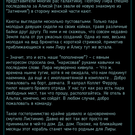
представители многих рас галактики). Поэтому Лира спешно 
последовала за Алисой (так звали её новую знакомую из 
"Затмения") в сторону женской части кают.
Каюты выглядели несколько пустоватыми. Только пара 
молодых девушек сидели на своих койках, травя различные 
байки друг другу. По ним и не скажешь, что совсем недавно 
Земля пала от рук ужасных созданий. Одна из них, весьма 
молодая на вид брюнетка с короткой стрижкой, приметив 
приближающихся к ним Лиру и Алису тут же встала.
— Значит, это и есть наше "пополнение"? — с явным 
интересом спросила она, "нарисовав" руками кавычки на 
последнем слове. Лира неуверенно кивнула. — Что ж, 
времена нынче тугие, хотя я не ожидала, что нам подкинут 
наемника, да ещё и с инопланетянкой в комплекте... Добро 
пожаловать на борт, девчата. Я капрал Коллет Ферроу, 
пилот нашего бравого отряда. У нас тут как раз есть пара 
свободных мест, так что прошу, распологайтесь. Не отель в 
Альпах, конечно, но сойдёт. В любом случае, добро 
пожаловать в команду.
Такое гостеприимство крайне удивило и одновременно 
смутило Листинию. Давно её вот так вот просто не 
принимали в чей-то дом. Да, дом. Похоже, на ближайшие 
месяцы этот корабль станет чем-то родным для Лиры.