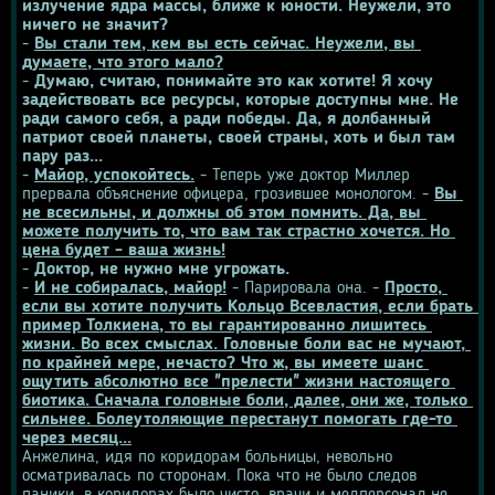
излучение ядра массы, ближе к юности. Неужели, это 
ничего не значит?
- 
Вы стали тем, кем вы есть сейчас. Неужели, вы 
думаете, что этого мало?
- 
Думаю, считаю, понимайте это как хотите! Я хочу 
задействовать все ресурсы, которые доступны мне. Не 
ради самого себя, а ради победы. Да, я долбанный 
патриот своей планеты, своей страны, хоть и был там 
пару раз...
- 
Майор, успокойтесь.
 - Теперь уже доктор Миллер 
прервала объяснение офицера, грозившее монологом. - 
Вы 
не всесильны, и должны об этом помнить. Да, вы 
можете получить то, что вам так страстно хочется. Но 
цена будет - ваша жизнь!
- 
Доктор, не нужно мне угрожать.
- 
И не собиралась, майор!
 - Парировала она. - 
Просто, 
если вы хотите получить Кольцо Всевластия, если брать 
пример Толкиена, то вы гарантированно лишитесь 
жизни. Во всех смыслах. Головные боли вас не мучают, 
по крайней мере, нечасто? Что ж, вы имеете шанс 
ощутить абсолютно все "прелести" жизни настоящего 
биотика. Сначала головные боли, далее, они же, только 
сильнее. Болеутоляющие перестанут помогать где-то 
через месяц...
Анжелина, идя по коридорам больницы, невольно 
осматривалась по сторонам. Пока что не было следов 