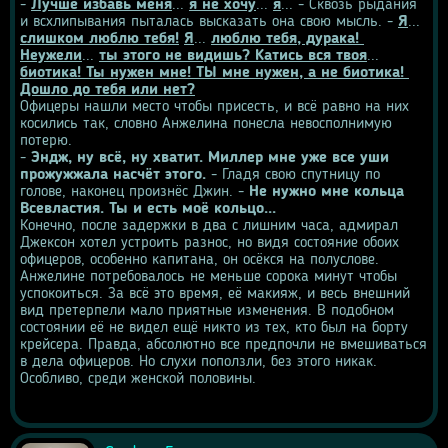
- 
Лучше избавь меня
... 
я не хочу
... 
я
... - Сквозь рыдания 
и всхлипывания пыталась высказать она свою мысль. - 
Я
... 
слишком люблю тебя!
Я
... 
люблю тебя, дурака! 
Неужели
... 
ты этого не видишь? Катись вся твоя
... 
биотика! Ты нужен мне! ТЫ мне нужен, а не биотика! 
Дошло до тебя или нет?
Офицеры нашли место чтобы присесть, и всё равно на них 
косились так, словно Анжелина понесла невосполнимую 
потерю.
- 
Эндж, ну всё, ну хватит. Миллер мне уже все уши 
прожужжала насчёт этого.
 - Гладя свою спутницу по 
голове, наконец произнёс Джин. - 
Не нужно мне кольца 
Всевластия. Ты и есть моё кольцо...
Конечно, после задержки в два с лишним часа, адмирал 
Джексон хотел устроить разнос, но видя состояние обоих 
офицеров, особенно капитана, он осёкся на полуслове. 
Анжелине потребовалось не меньше сорока минут чтобы 
успокоиться. За всё это время, её макияж, и весь внешний 
вид претерпели мало приятные изменения. В подобном 
состоянии её не видел ещё никто из тех, кто был на борту 
крейсера. Правда, абсолютно все предпочли не вмешиваться 
в дела офицеров. Но слухи поползли, без этого никак. 
Особливо, среди женской половины.