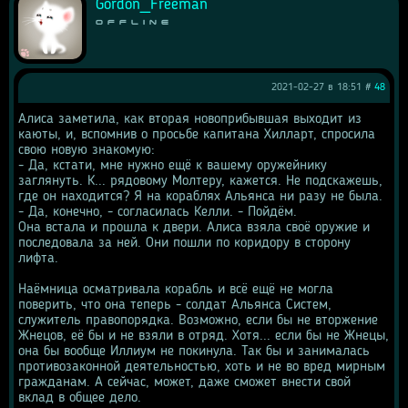
Gordon_Freeman
Offline
2021-02-27 в 18:51 #
48
Алиса заметила, как вторая новоприбывшая выходит из 
каюты, и, вспомнив о просьбе капитана Хилларт, спросила 
свою новую знакомую:
- Да, кстати, мне нужно ещё к вашему оружейнику 
заглянуть. К... рядовому Молтеру, кажется. Не подскажешь, 
где он находится? Я на кораблях Альянса ни разу не была.
- Да, конечно, - согласилась Келли. - Пойдём.
Она встала и прошла к двери. Алиса взяла своё оружие и 
последовала за ней. Они пошли по коридору в сторону 
лифта.
Наёмница осматривала корабль и всё ещё не могла 
поверить, что она теперь - солдат Альянса Систем, 
служитель правопорядка. Возможно, если бы не вторжение 
Жнецов, её бы и не взяли в отряд. Хотя... если бы не Жнецы, 
она бы вообще Иллиум не покинула. Так бы и занималась 
противозаконной деятельностью, хоть и не во вред мирным 
гражданам. А сейчас, может, даже сможет внести свой 
вклад в общее дело.