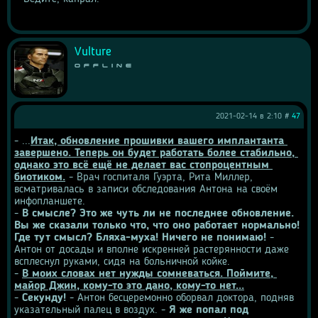
Vulture
Offline
2021-02-14 в 2:10 #
47
- ...
Итак, обновление прошивки вашего имплантанта 
завершено. Теперь он будет работать более стабильно, 
однако это всё ещё не делает вас стопроцентным 
биотиком.
 - Врач госпиталя Гуэрта, Рита Миллер, 
всматривалась в записи обследования Антона на своём 
инфопланшете.
- 
В смысле? Это же чуть ли не последнее обновление. 
Вы же сказали только что, что оно работает нормально! 
Где тут смысл? Бляха-муха! Ничего не понимаю!
 - 
Антон от досады и вполне искренней растерянности даже 
всплеснул руками, сидя на больничной койке.
- 
В моих словах нет нужды сомневаться. Поймите, 
майор Джин, кому-то это дано, кому-то нет...
- 
Секунду!
 - Антон бесцеремонно оборвал доктора, подняв 
указательный палец в воздух. - 
Я же попал под 