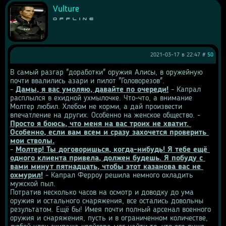
Vulture
Offline
2021-03-17 в 22:47 #
50
В самый разгар "доработки" оружия Алисы, в оружейную 
почти ввалились азари и пилот "Головорезов".
- 
Дамы, я вас умоляю, давайте по очереди!
 - Капрал 
расплылся в ехидной ухмылочке. Что-что, а внимание 
Молтер любил. Хлебом не корми, а дай произвести 
впечатление на других. Особенно на женское общество. - 
Просто я боюсь, что меня на вас троих не хватит. 
Особенно, если вам всем и сразу захочется проверить 
мои стволы.
- 
Молтер! Ты договоришься, когда-нибудь! Я тебе ещё 
одного клиента привела, должен будешь. Я побуду с 
вами минут пятнадцать, чтобы этот казанова вас не 
охмурил!
 - Капрал Ферроу решила немного охладить 
мужской пыл.
Потратив несколько часов на осмотр и доводку до ума 
оружия и остального снаряжения, все остались довольны 
результатом. Ещё бы! Имея почти полный арсенал военного 
оружия и снаряжения, пусть и в ограниченном количестве, 