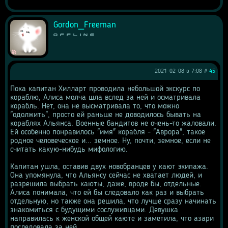
Gordon_Freeman
Offline
2021-02-08 в 7:08 #
45
Пока капитан Хилларт проводила небольшой экскурс по 
кораблю, Алиса молча шла вслед за ней и осматривала 
корабль. Нет, она не высматривала то, что можно 
"одолжить", просто ей раньше не доводилось бывать на 
кораблях Альянса. Военные бандитов не очень-то жаловали. 
Ей особенно понравилось "имя" корабля - "Аврора", такое 
родное человеческое и... земное. Ну, почти, земное, если не 
считать какую-нибудь мифологию.
Капитан ушла, оставив двух новобранцев у кают экипажа. 
Она упомянула, что Альянсу сейчас не хватает людей, и 
разрешила выбрать каюты, даже, вроде бы, отдельные. 
Алиса понимала, что ей бы следовало как раз и выбрать 
отдельную, но также она решила, что лучше сразу начинать 
знакомиться с будущими сослуживцами. Девушка 
направилась к женской общей каюте и заметила, что азари 
последовала за ней.