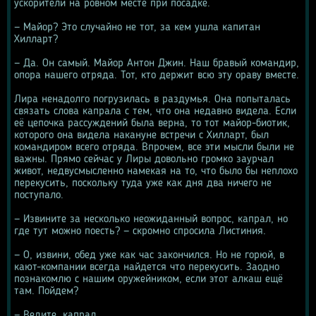
ускорители на ровном месте при посадке.
— Майор? Это случайно не тот, за кем ушла капитан 
Хилларт? 
— Да. Он самый. Майор Антон Джин. Наш бравый командир, 
опора нашего отряда. Тот, кто держит всю эту ораву вместе.
Лира ненадолго погрузилась в раздумья. Она попыталась 
связать слова капрала с тем, что она недавно видела. Если 
её цепочка рассуждений была верна, то тот майор-биотик, 
которого она видела накануне встречи с Хилларт, был 
командиром всего отряда. Впрочем, все эти мысли были не 
важны. Прямо сейчас у Лиры довольно громко заурчал 
живот, недвусмысленно намекая на то, что было бы неплохо 
перекусить, поскольку туда уже как дня два ничего не 
поступало. 
— Извините за несколько неожиданный вопрос, капрал, но 
где тут можно поесть? — скромно спросила Листиния.
— О, извини, обед уже как час закончился. Но не горюй, в 
кают-компании всегда найдется что перекусить. Заодно 
познакомлю с нашим оружейником, если этот алкаш ещё 
там. Пойдем?
— Ведите, капрал.