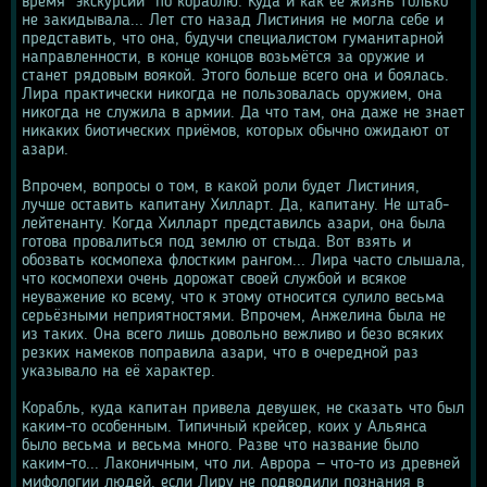
время "экскурсии" по кораблю. Куда и как её жизнь только 
не закидывала... Лет сто назад Листиния не могла себе и 
представить, что она, будучи специалистом гуманитарной 
направленности, в конце концов возьмётся за оружие и 
станет рядовым воякой. Этого больше всего она и боялась. 
Лира практически никогда не пользовалась оружием, она 
никогда не служила в армии. Да что там, она даже не знает 
никаких биотических приёмов, которых обычно ожидают от 
азари.
Впрочем, вопросы о том, в какой роли будет Листиния, 
лучше оставить капитану Хилларт. Да, капитану. Не штаб-
лейтенанту. Когда Хилларт представилсь азари, она была 
готова провалиться под землю от стыда. Вот взять и 
обозвать космопеха флостким рангом... Лира часто слышала, 
что космопехи очень дорожат своей службой и всякое 
неуважение ко всему, что к этому относится сулило весьма 
серьёзными неприятностями. Впрочем, Анжелина была не 
из таких. Она всего лишь довольно вежливо и безо всяких 
резких намеков поправила азари, что в очередной раз 
указывало на её характер.
Корабль, куда капитан привела девушек, не сказать что был 
каким-то особенным. Типичный крейсер, коих у Альянса 
было весьма и весьма много. Разве что название было 
каким-то... Лаконичным, что ли. Аврора — что-то из древней 
мифологии людей, если Лиру не подводили познания в 