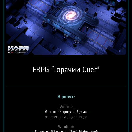
FRPG "Горячий Снег"
В ролях:
Vulture
- 
Антон "Коршун" Джин
 -
человек, командир отряда
Sambian
- 
Даниил (Данила, Дэн) Ирбицкий
 -