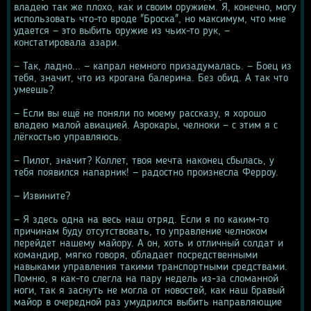
владею так же плохо, как и своим оружием. Я, конечно, могу 
использовать что-то вроде "Броска", но максимум, что мне 
удается — это выбить оружие из чьих-то рук, — 
констатировала азари.
— Так, ладно... — капрал немного призадумалась. — Боец из 
тебя, значит, что из крогана балерина. Без обид. А так что 
умеешь?
— Если вы ещё не поняли по моему рассказу, я хорошо 
владею малой авиацией. Аэрокары, челноки — с этим я с 
лёгкостью управляюсь.
— Пилот, значит? Коллет, твоя мечта наконец сбылась, у 
тебя появился напарник! — радостно произнесла Ферроу.
— Извините?
— Я здесь одна на весь наш отряд. Если я по каким-то 
причинам буду отсутствовать, то управление челноком 
перейдет нашему майору. А он, хоть и отличный солдат и 
командир, мягко говоря, обладает посредственными 
навыками управления такими транспортными средствами. 
Помню, я как-то слегла на пару недель из-за сломанной 
ноги, так я заснуть не могла от новостей, как наш бравый 
майор в очередной раз умудрился выбить направляющие 