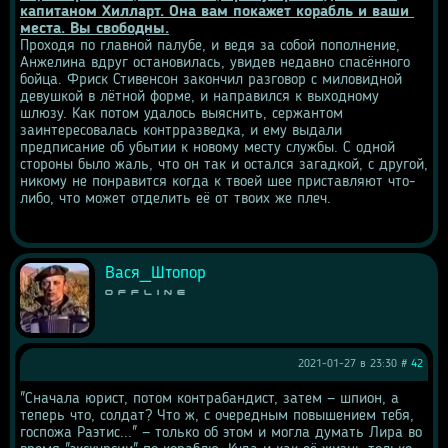
капитаном Хилларт. Она вам покажет корабль и ваши 
места. Вы свободны.
Проходя по главной палубе, и ведя за собой пополнение, 
Анжелина вдруг остановилась, увидев недавно спасённого 
бойца. Фриск Стивенсон закончил разговор с миловидной 
девушкой в лётной форме, и направился к выходному 
шлюзу. Как потом удалось выяснить, сержантом 
заинтересовалась контрразведка, и ему выдали 
предписание об убытии к новому месту службы. С одной 
стороны было жаль, что он так и остался загадкой, с другой, 
никому не понравится когда к твоей шее приставляют что-
либо, что может отделить её от твоих же плеч.
Вася_Штопор
Offline
2021-01-27 в 23:30 #
42
"Сначала юрист, потом контрабандист, затем — шпион, а 
теперь что, солдат? Что ж, с очередным повышением тебя, 
госпожа Раэтис..." — только об этом и могла думать Лира во 