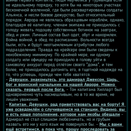
войны Первого контакта, люди научились у турианцев если 
не идеальному порядку, то хотя бы на некоторых участках 
бесконечной вселенной, где были расквартированы солдаты 
Альянса, и несли боевое дежурство, был относительный 
порядок. Аврора не являлась образцовым кораблём, однако, 
благодаря её капитану, членам экипажа не приходилось с 
голоду жевать подошву собственных ботинок на завтрак, 
обед и ужин. Личный состав был одет, обут и накормлен. 
Война войной, а обед по расписанию. Вольности всегда 
были, есть и будут неотъемлемым атрибутом любого 
подразделения. Правда на крейсере они были сведены к 
неизбежному минимуму. По крайней мере, ни одному 
солдату или офицеру не приходило в голову уйти в 
самоволку аккурат перед отлётом своего "дома", и тем 
более, не приходилось догонять его, в тщетной надежде на 
то, что успеешь, прежде чем тебя хватятся.
- 
Девушки, знакомьтесь, это адмирал Джексон. Царь, 
бог и воинский начальник на нашей Авроре. Можно 
сказать, первый после бога.
 - Тон капитана Хилларт был 
одновременно чуть насмешливым, но в то же время, не 
лишён уважения.
- 
Капитан. Девушки, рад приветствовать вас на борту! Я 
уже осведомлён о случившемся на станции. Видимо, вы 
и есть наше пополнение, которое нам якобы обещали
 - 
Адмирал не стал слишком любезничать, но и грубым 
назвать его ни у кого язык не повернулся бы. - 
Мы с вами 
ещё встретимся, а пока что, прошу проследовать за 