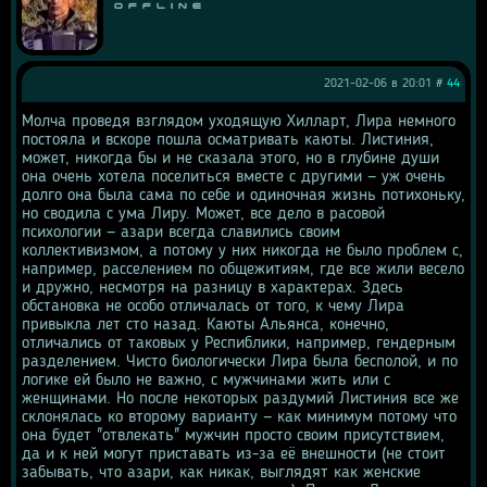
Offline
2021-02-06 в 20:01 #
44
Молча проведя взглядом уходящую Хилларт, Лира немного 
постояла и вскоре пошла осматривать каюты. Листиния, 
может, никогда бы и не сказала этого, но в глубине души 
она очень хотела поселиться вместе с другими — уж очень 
долго она была сама по себе и одиночная жизнь потихоньку, 
но сводила с ума Лиру. Может, все дело в расовой 
психологии — азари всегда славились своим 
коллективизмом, а потому у них никогда не было проблем с, 
например, расселением по общежитиям, где все жили весело 
и дружно, несмотря на разницу в характерах. Здесь 
обстановка не особо отличалась от того, к чему Лира 
привыкла лет сто назад. Каюты Альянса, конечно, 
отличались от таковых у Респиблики, например, гендерным 
разделением. Чисто биологически Лира была бесполой, и по 
логике ей было не важно, с мужчинами жить или с 
женщинами. Но после некоторых раздумий Листиния все же 
склонялась ко второму варианту — как минимум потому что 
она будет "отвлекать" мужчин просто своим присутствием, 
да и к ней могут приставать из-за её внешности (не стоит 
забывать, что азари, как никак, выглядят как женские 