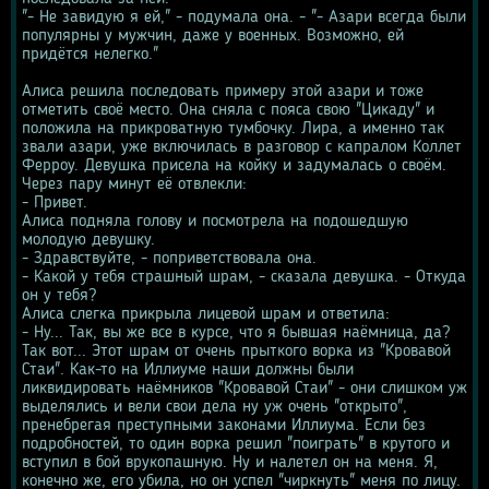
"- Не завидую я ей," - подумала она. - "- Азари всегда были 
популярны у мужчин, даже у военных. Возможно, ей 
придётся нелегко."
Алиса решила последовать примеру этой азари и тоже 
отметить своё место. Она сняла с пояса свою "Цикаду" и 
положила на прикроватную тумбочку. Лира, а именно так 
звали азари, уже включилась в разговор с капралом Коллет 
Ферроу. Девушка присела на койку и задумалась о своём. 
Через пару минут её отвлекли:
- Привет.
Алиса подняла голову и посмотрела на подошедшую 
молодую девушку.
- Здравствуйте, - поприветствовала она.
- Какой у тебя страшный шрам, - сказала девушка. - Откуда 
он у тебя?
Алиса слегка прикрыла лицевой шрам и ответила:
- Ну... Так, вы же все в курсе, что я бывшая наёмница, да? 
Так вот... Этот шрам от очень прыткого ворка из "Кровавой 
Стаи". Как-то на Иллиуме наши должны были 
ликвидировать наёмников "Кровавой Стаи" - они слишком уж 
выделялись и вели свои дела ну уж очень "открыто", 
пренебрегая преступными законами Иллиума. Если без 
подробностей, то один ворка решил "поиграть" в крутого и 
вступил в бой врукопашную. Ну и налетел он на меня. Я, 
конечно же, его убила, но он успел "чиркнуть" меня по лицу. 