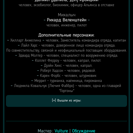
человек, экзобиолог, биохимик, офицер Альянса в отставке
Михалыч
- 
Рихард Веленштейн
 -
человек, инженер, пилот
Дополнительные персонажи:
- 
 - 
Хилларт Анжелина
человек, Заместитель командира отряда, капитан
- 
Лайл Харс - человек, доверенное лицо командира отряда.
По совместительству, связной и неофициальный поставщик оборудования.
- 
Эдвард Молтер - человек, специалист по вооружению отряда.
- 
Коллет Ферроу - человек, капрал, пилот.
- 
Дуэйн Хикс - человек, капрал.
- 
Роберт Хадсон - человек, рядовой.
- 
Карен Форбс - человек, штурмовик
- 
Меррит - турианка, наёмница, пироманка
- 
Людмила Ковальчук (Лючия Фаббро) - человек, одна из главарей 
"Горгоны"
Мастер: 
Vulture
 | 
Обсуждение