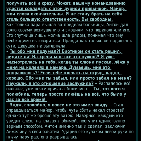
получить всё и сразу. Может, вашему командованию 
удастся совладать с этой дурной привычкой. Майор, 
мои слова окончательны. Я не стану брать на себя 
столь большую ответственность. Вы свободны.
Как только пара вышла за пределы больницы, Антон дал 
волю своему возмущению и эмоциям, что переполняли его. 
Его спутница лишь молча шла рядом, понимая что ему 
необходимо выговориться. Правда как только он подошёл к 
сути, девушка не вытерпела.
- 
Ты обо мне подумал?! Биотиком он стать решил, 
видите ли! На хрена мне всё это нужно?! Я уже 
насмотрелась на тебя, когда ты слюни пускал, лёжа у 
меня на коленях в камере. Думаешь, мне это 
понравилось?! Если тебе плевать на отряд, ладно, 
хорошо. Обо мне ты забыл, или просто забил на меня? 
Неужели, я это отношение заслужила?
 - Распаляясь всё 
сильнее, уже почти кричала Анжелина. - 
Ты, тот кого я 
полюбила, теперь просто плюёшь на всё, что было у 
нас за всё время! 
- 
Эндж, спокойно, я вовсе не это имел ввиду.
 - Стал 
оправдываться майор, чтобы чуть сбить накал страстей, 
однако тут же бросил эту затею. Наверное, каждый кто 
увидит слёзы на глазах любимой, поступит единственно 
верным способом. Антон именно так и сделал, заключил 
Анжелину в свои объятия. Ударив его кулаком левой руки по 
плечу пару раз, она разрыдалась.