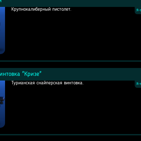
н"
Крупнокалиберный пистолет.
Я-
интовка "Кризе"
Турианская снайперская винтовка.
Я-