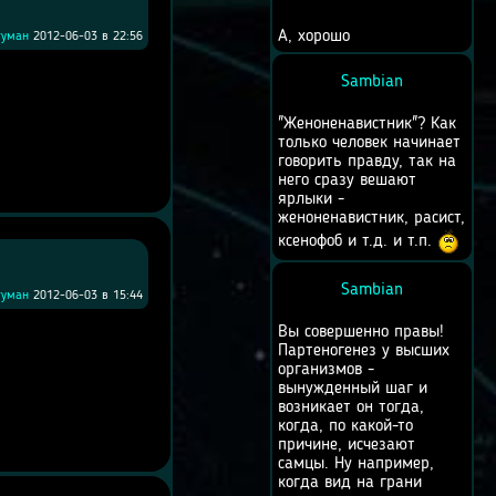
А, хорошо
туман
2012-06-03 в 22:56
Sambian
"Женоненавистник"? Как
только человек начинает
говорить правду, так на
него сразу вешают
ярлыки -
женоненавистник, расист,
ксенофоб и т.д. и т.п.
Sambian
туман
2012-06-03 в 15:44
Вы совершенно правы!
Партеногенез у высших
организмов -
вынужденный шаг и
возникает он тогда,
когда, по какой-то
причине, исчезают
самцы. Ну например,
когда вид на грани