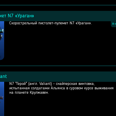
мет N7 «Ураган»
Скорострельный пистолет-пулемет N7 «Ураган».
Я-
iant
N7 "Герой" (англ. Valiant) - снайперская винтовка,
испытанная солдатами Альянса в суровом курсе выживания
на планете Крулжавен.