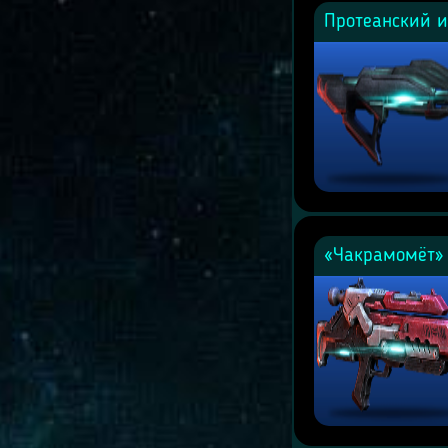
Протеанский и
«Чакрамомёт»