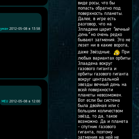
виде росы, что бы
попасть обратно под
поверхность планеты.
Далее, в игре есть
разговор, что на
туман
2012-05-08 в 13:58
Элладени царит
"вечный
день"
но очень редко
бывают затмения. Это не
лезет ни в какие ворота,
даже Звёздные.
При
любых вариантах орбиты
Элаадена вокруг
газового гиганта и
орбиты газового гиганта
вокруг центральной
звезды вечный день на
всей поверхности
планеты невозможен.
Вот если бы система
MEU
2012-05-08 в 12:00
была двойная или с
большим количеством
звёзд, то да, такое
возможно. Да и планета
- спутник газового
гиганта, поэтому
затмения на ней не