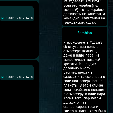
на кораблях Альянса."
Если это корабль(т.е.
военный), то на корабле
должность не капитан, а
командир. Капитанан на
MEU
2012-05-08 в 14:00
гражданских судах.
Sambian
Утверждение в
Кодексе
об отсутствии воды в
атмосфере планеты,
даже в виде пара, не
выдерживает никакой
критики. Мы видим
довольно много
растительности в
оазисах и также знаем о
MEU
2012-05-08 в 14:00
воде под поверхностью
планеты. В этом случае
вода неизбежно попадёт
в атмосферу в виде пара.
Кроме того, пар потом
должен опять
сконденсироваться и
где-то выпасть хотя бы в