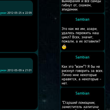
вымирания и все самцы
гибнут от, скажем,
эпидемии.
туман
2012-05-25 в 22:09
Sambian
Это как же им, азари,
удалось пережить наш
цикл? Всех, значит,
пожали, а их оставили?
Sambian
Как это "всем"? Я бы не
туман
2012-05-09 в 21:01
рискнул говорить за всех.
Лично мне некоторые
нравятся, а некоторые -
нет.
Sambian
"Старший помощник,
заместитель капитана