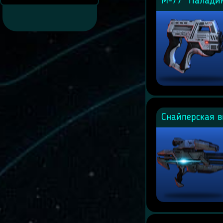
М-77 "Палади
Снайперская в