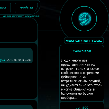
део
Файлы
Mass Effect Universe
Zvenkrusper
туман
2012-06-03 в 23:00
Люди много лет
представляли как их
встретит галактическое
сообщество выстрелами
фейверков, а их
встретили огнём орудий,
не удивительно что столь
многие облачились в
бело-жёлтую броню
цербера...
trem200