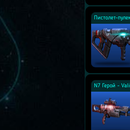
Пистолет-пуле
N7 Герой - Val