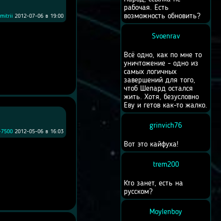
рабочая. Есть
возможность обновить?
mitrii
2012-07-06 в 19:00
Svoenrav
Всё одно, как по мне то
уничтожение - одно из
самых логичных
завершений для того,
чтоб Шепард остался
жить. Хотя, безусловно
Еву и гетов как-то жалко.
grinvich76
-7500
2012-05-06 в 16:03
Вот это кайфуха!
trem200
Кто занет, есть на
русском?
Moylenboy