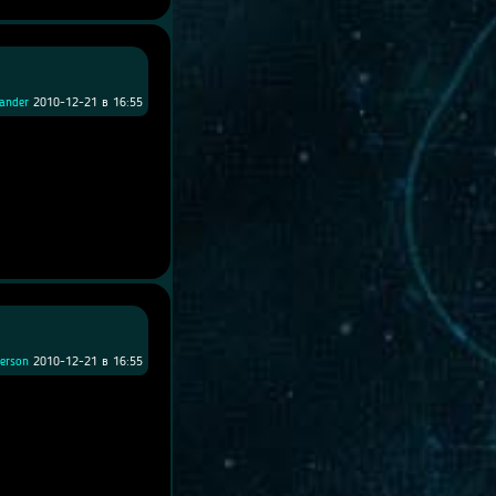
kander
2010-12-21 в 16:55
erson
2010-12-21 в 16:55