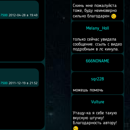
Скинь мне пожалуйста
тоже, буду неимоверно
-7500
2012-04-28 в 19:49
сильно благодарен
Melany_Holl
только сейчас увидела
сообщение. ссыль с видео
подробным в лс кинула.
666NONAME
sqr228
-7500
2011-12-19 в 21:52
можешь помочь
Vulture
Утащу-ка я себе такую
вкусную штучку!
Благодарность автору!