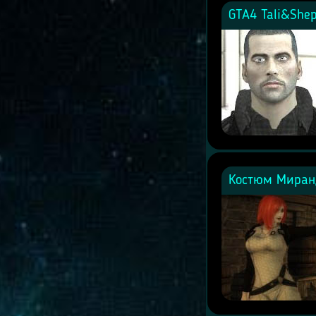
GTA4 Tali&She
Костюм Миранд