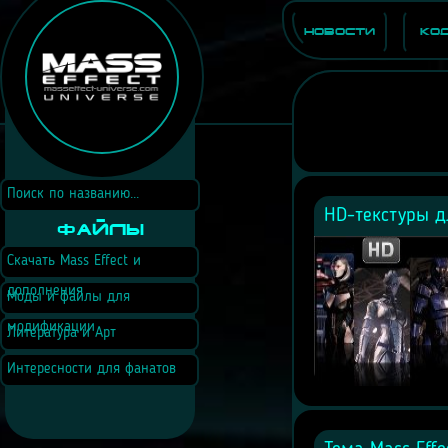
Новости
Ко
HD-текстуры дл
Файлы
Скачать Mass Effect и
дополнения
Моды и файлы для
модификации
Литература и Арт
Интересности для фанатов