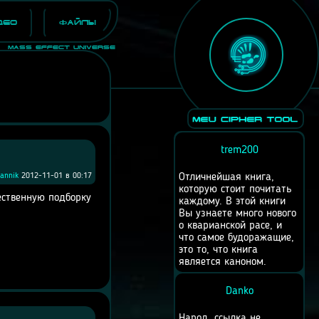
део
Файлы
Mass Effect Universe
trem200
rannik
2012-11-01 в 00:17
Отличнейшая книга,
которую стоит почитать
ественную подборку
каждому. В этой книги
Вы узнаете много нового
о кварианской расе, и
что самое будоражащие,
это то, что книга
является каноном.
Danko
Народ, ссылка не