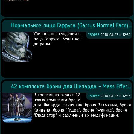
Нормальное лицо Гарруса (Garrus Normal Face) - Mass Effect 2
Убирает повреждения с
TROPER
2010-08-27 в 12:52
лица Гарруса. Будет как
до раны.
42 комплекта брони для Шепарда - Mass Effect 2
В коллекцию входят 42
TROPER
2010-08-27 в 12:46
новых комплекта брони
для Шепарда, таких как: броня Затмения, броня
Кайдена, броня "Гидра", броня "Феникс", броня
"Гладиатор" и различные их модификации.