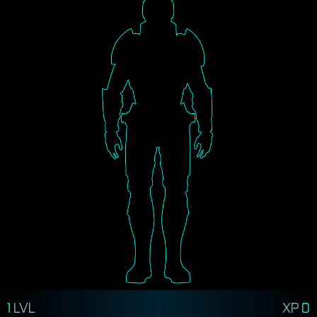
1
LVL
XP
0