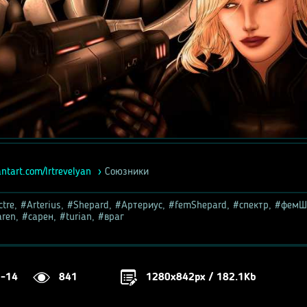
ntart.com/lrtrevelyan
Союзники
ctre
,
Arterius
,
Shepard
,
Артериус
,
femShepard
,
спектр
,
фемШ
aren
,
сарен
,
turian
,
враг
1-14
841
1280x842px / 182.1Kb