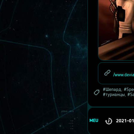
/www.devia
Шепард
,
Spe
турианцы
,
S
MEU
2021-0