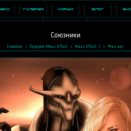
декс
Галерея
Форум
Блог
Ви
Союзники
Главная
Галерея Mass Effect
Mass Effect 1
Фан арт