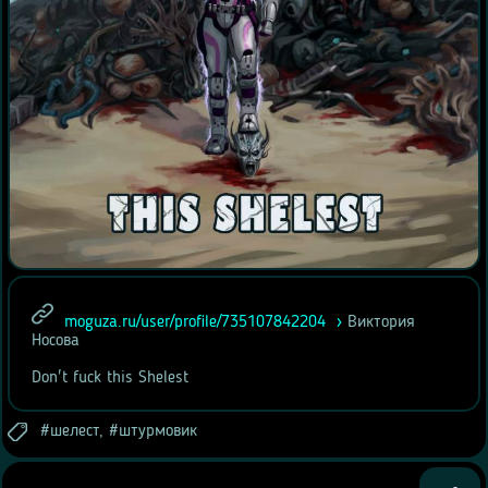
moguza.ru/user/profile/735107842204
Виктория
Носова
Don't fuck this Shelest
шелест
,
штурмовик