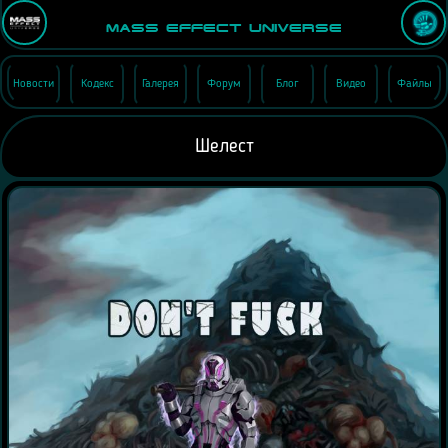
Mass Effect Universe
Новости
Кодекс
Галерея
Форум
Блог
Видео
Файлы
Шелест