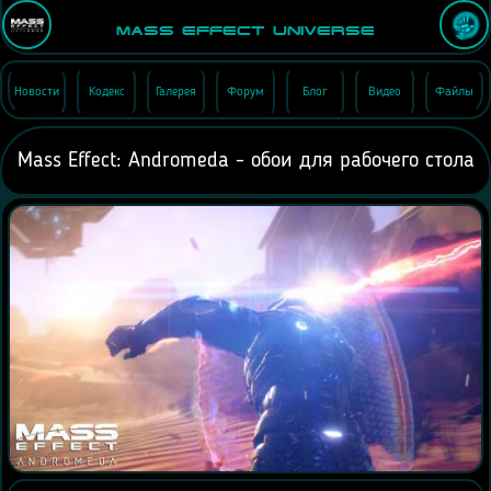
Mass Effect Universe
Новости
Кодекс
Галерея
Форум
Блог
Видео
Файлы
Mass Effect: Andromeda - обои для рабочего стола