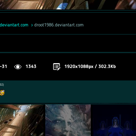
deviantart.com
droot1986.deviantart.com
-31
1343
1920x1088px / 302.3Kb
02)