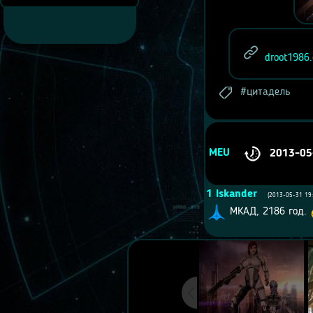
droot1986.
цитадель
MEU
2013-05
1
Iskander
(2013-05-31 19:
МКАД, 2186 год.