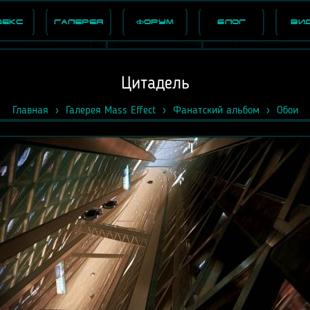
декс
Галерея
Форум
Блог
Ви
Цитадель
Главная
Галерея Mass Effect
Фанатский альбом
Обои