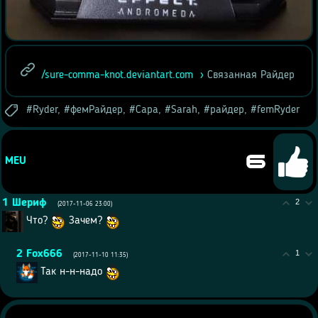
/sure-comma-knot.deviantart.com
Связанная Райдер
Ryder
,
фемРайдер
,
Сара
,
Sarah
,
райдер
,
femRyder
6
MEU
1
Шериф
2
(2017-11-06 23:00)
Что?
Зачем?
2
Fox666
1
(2017-11-10 11:35)
Так н-н-надо