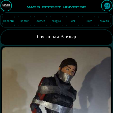
Mass Effect Universe
Новости
Кодекс
Галерея
Форум
Блог
Видео
Файлы
Связанная Райдер