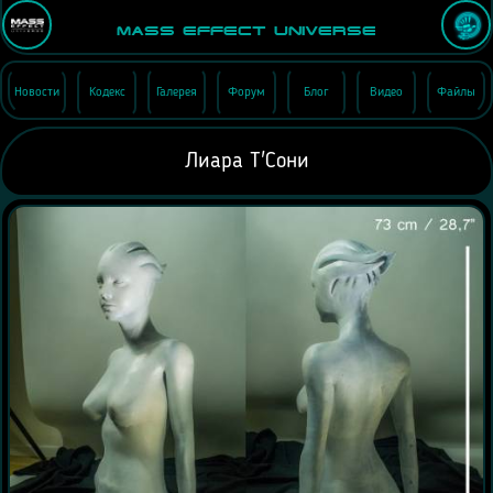
Mass Effect Universe
Новости
Кодекс
Галерея
Форум
Блог
Видео
Файлы
Лиара Т'Сони