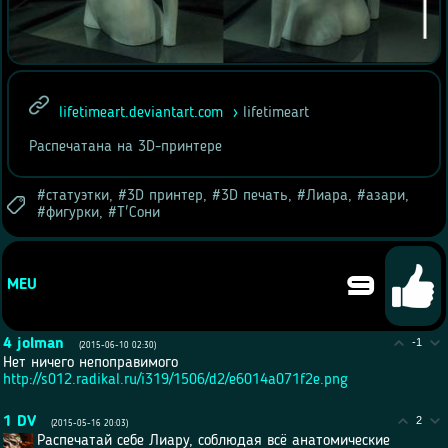
lifetimeart.deviantart.com
lifetimeart
Распечатана на 3D-принтере
статуэтки
,
3D принтер
,
3D печать
,
Лиара
,
азари
,
фигурки
,
Т'Сони
9
MEU
4
jolman
-1
(2015-06-10 02:30)
Нет ничего непоправимого
http://s012.radikal.ru/i319/1506/d2/e6014a071f2e.png
1
DV
2
(2015-05-16 20:03)
Распечатай себе Лиару, соблюдая всё анатомические