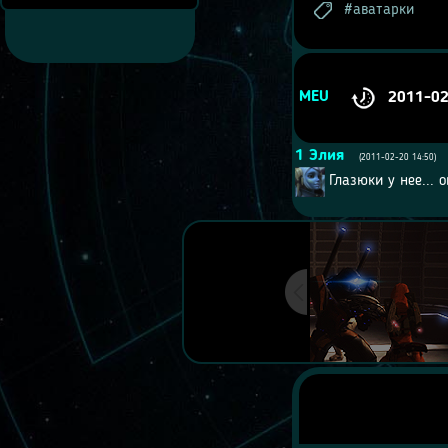
аватарки
MEU
2011-0
1
Элия
(2011-02-20 14:50)
Глазюки у нее...