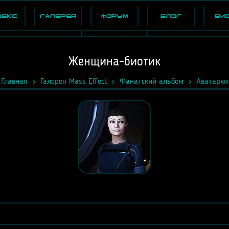
декс
Галерея
Форум
Блог
Ви
Женщина-биотик
Главная
Галерея Mass Effect
Фанатский альбом
Аватарки