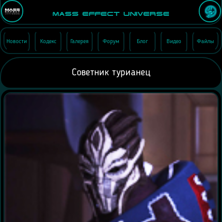
Mass Effect Universe
Новости
Кодекс
Галерея
Форум
Блог
Видео
Файлы
Советник турианец