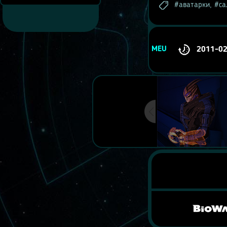
аватарки
,
са
MEU
2011-0