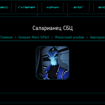
декс
Галерея
Форум
Блог
Ви
Саларианец СБЦ
Главная
Галерея Mass Effect
Фанатский альбом
Аватарки