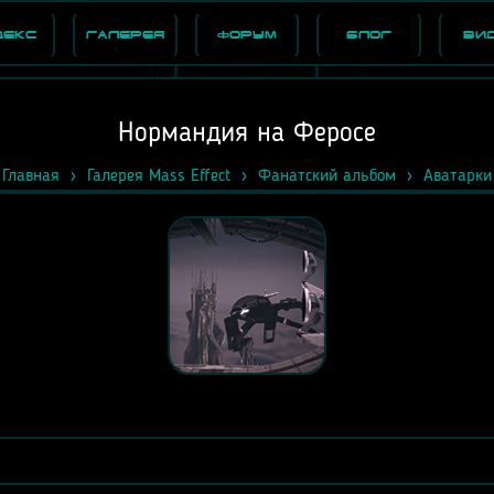
декс
Галерея
Форум
Блог
Ви
Нормандия на Феросе
Главная
Галерея Mass Effect
Фанатский альбом
Аватарки