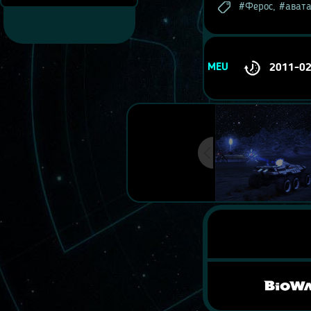
Ферос
,
ават
MEU
2011-0