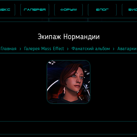
декс
Галерея
Форум
Блог
Ви
Экипаж Нормандии
Главная
Галерея Mass Effect
Фанатский альбом
Аватарки