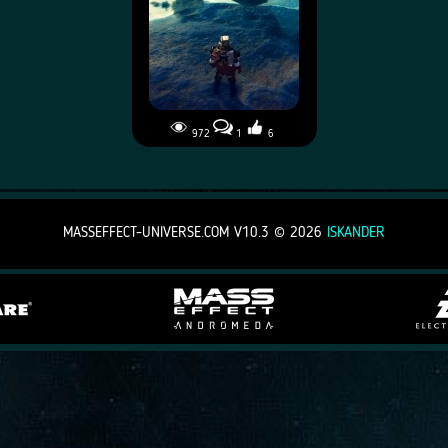
972
1
6
Ооо тёпленькая пошла :)
MASSEFFECT-UNIVERSE.COM V10.3 ©
2026
ISKANDER