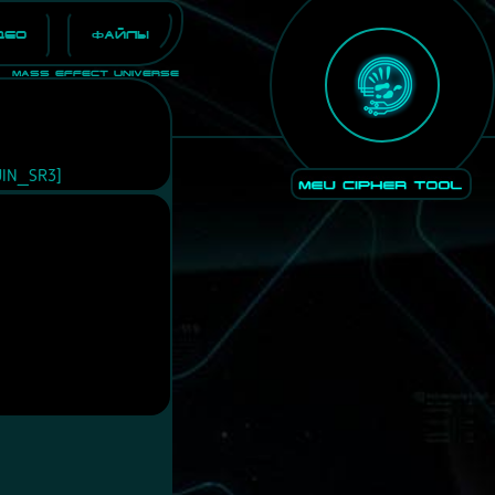
део
Файлы
Mass Effect Universe
IN_SR3]