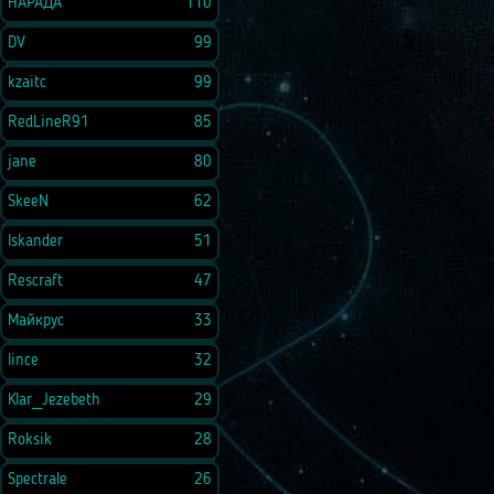
НАРАДА
110
DV
99
kzaitc
99
RedLineR91
85
jane
80
SkeeN
62
Iskander
51
Rescraft
47
Майкрус
33
lince
32
Klar_Jezebeth
29
Roksik
28
Spectrale
26