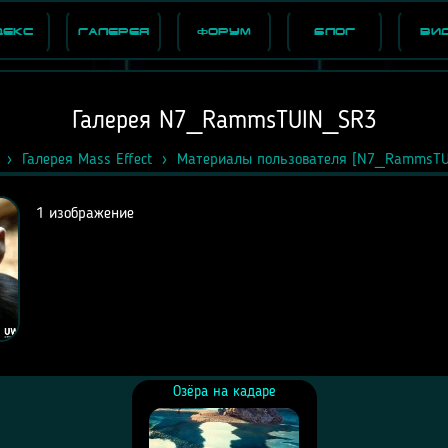
декс
Галерея
Форум
Блог
Ви
Галерея N7_RammsTUIN_SR3
Галерея Mass Effect
Материалы пользователя [N7_RammsTU
1 изображение
Озёра на кадаре