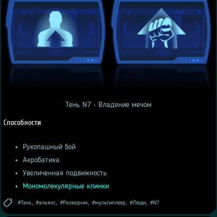
Тень N7 • Владение мечом
Способности
Рукопашный бой
Акробатика
Увеличенная подвижность
Мономолекулярные клинки
,
,
,
,
,
Тень
альянс
Разведчик
мультиплеер
Люди
N7