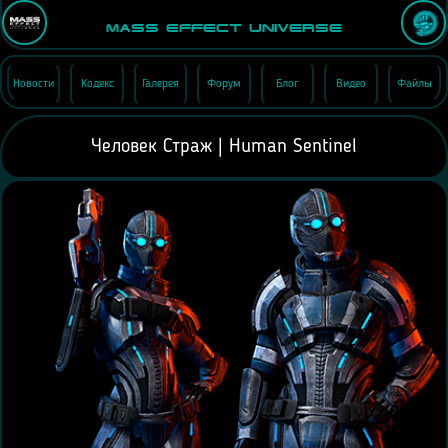
Mass Effect Universe
Новости
Кодекс
Галерея
Форум
Блог
Видео
Файлы
Человек Страж | Human Sentinel