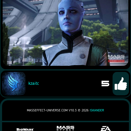
5
kzaitc
MASSEFFECT-UNIVERSE.COM V10.3 ©
2026
ISKANDER