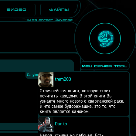
Видео
Файлы
Mass Effect Universe
Caliginem
2015-07-14 в 00:32
trem200
Отличнейшая книга, которую стоит
почитать каждому. В этой книги Вы
узнаете много нового о кварианской расе,
и что самое будоражащие, это то, что
книга является каноном.
Danko
Народ, ссылка не рабочая. Есть